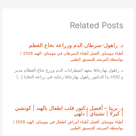
Related Posts
د. راهول-سرطان الدم وزراعة نخاع العظم
أطباء مومباي
,
أفضل أطباء السرطان في مومباي، الهند 2026
/
بواسطة
المرشد للتنسيق الطبي
د. راهول بهارجافا معهد اضطرابات الدم وزرع نخاع العظام مدير
و HOD بدأ الدكتور راهول بهارجافا رحلته في زراعة الخلايا […]
د. بريثا – أفضل دكتور قلب اطفال بالهند | كوتشي
| كيرلا | تشيناي | دلهي
أطباء مومباي
,
أفضل أطباء أمراض أطفال في مومباي، الهند 2026
/
بواسطة
المرشد للتنسيق الطبي