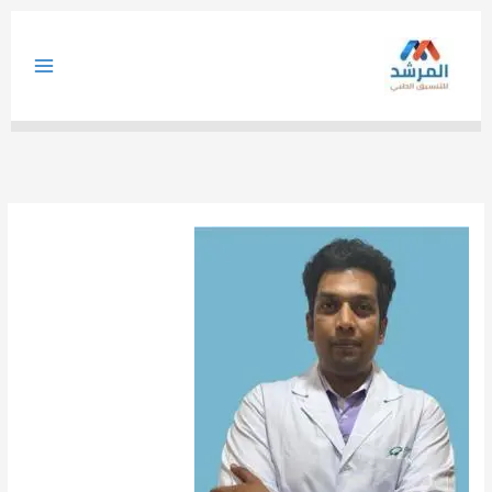
خطي
لى
لمحتوى