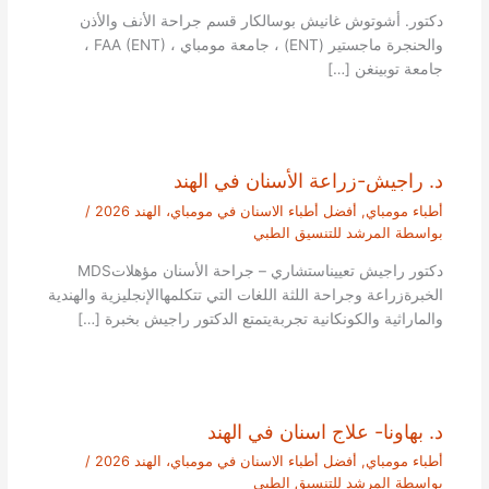
دكتور. أشوتوش غانيش بوسالكار قسم جراحة الأنف والأذن
والحنجرة ماجستير (ENT) ، جامعة مومباي ، FAA (ENT) ،
جامعة توبينغن […]
د. راجيش-زراعة الأسنان في الهند
أطباء مومباي
,
أفضل أطباء الاسنان في مومباي، الهند 2026
/
بواسطة
المرشد للتنسيق الطبي
دكتور راجيش تعييناستشاري – جراحة الأسنان مؤهلاتMDS
الخبرةزراعة وجراحة اللثة اللغات التي تتكلمهاالإنجليزية والهندية
والماراثية والكونكانية تجربةيتمتع الدكتور راجيش بخبرة […]
د. بهاونا- علاج اسنان في الهند
أطباء مومباي
,
أفضل أطباء الاسنان في مومباي، الهند 2026
/
بواسطة
المرشد للتنسيق الطبي