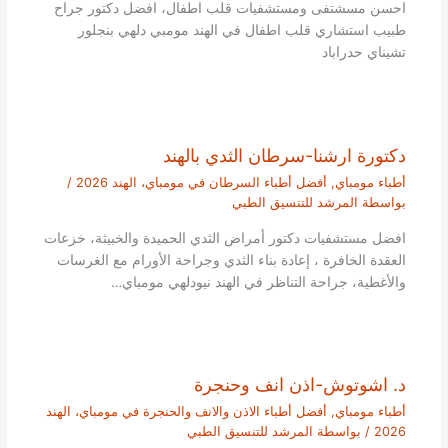
احسن مسشتفى ومستشفيات قلب اطفال، افضل دكتور جراح
طبيب استشاري قلب اطفال في الهند مومبي دلهي بنجلور
تشيناي حدراباد
دكتورة ارشنا-سرطان الثدي بالهند
أطباء مومباي
,
أفضل أطباء السرطان في مومباي، الهند 2026
/
بواسطة
المرشد للتنسيق الطبي
افضل مستشفيات دكتور أمراض الثدي الحميدة والخبيثة، خزعات
العقدة الخافرة ، إعادة بناء الثدي وجراحة الأورام مع الغرسات
والأغطية، جراحة التناظر في الهند نيودلهي مومباي…
د. اشوتوش-اذن انف وحنجرة
أطباء مومباي
,
أفضل أطباء الاذن والانف والحنجرة في مومباي، الهند
2026
/ بواسطة
المرشد للتنسيق الطبي