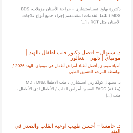
دكتورة بهاونا تعييناستشاري – جراحة الأسنان مؤهلاتBDS ،
MDS (اللثة) الخدمات المقدمةتم إجراء جميع أنواع علاجات
الأسنان مثل RCT ، […]
د. سنيهال – افضل دكتور قلب اطفال بالهند |
مومباي | دلهي | بنغالور
أطباء مومباي
,
أفضل أطباء أمراض أطفال في مومباي، الهند 2026
/
بواسطة
المرشد للتنسيق الطبي
د. سنيهال كولكارني استشاري ، طب الاطفالMD ، DNB
(بطاقة) FACC القسم: أمراض القلب / الأطفال لدى الأطفال ،
طب […]
د. خامسا – أحسن طبيب اوعية القلب والصدر في
الهند