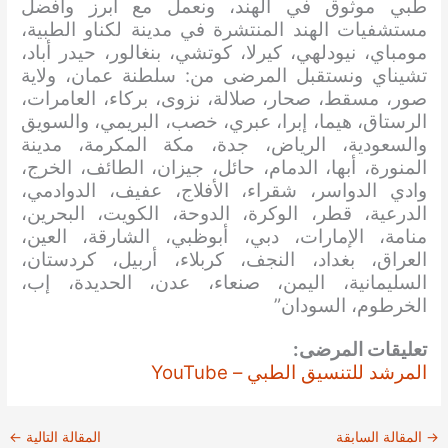
طبي موثوق في الهند، ونعمل مع أبرز وافضل
مستشفيات الهند المنتشرة في مدينة لكناو الطبية،
مومباي، نيودلهي، كيرلا، كوتشي، بنغالور، حيدر أباد،
تشيناي ونستقبل المرضى من: سلطنة عمان، ولاية
صور، مسقط، صحار، صلالة، نزوى، بركاء، العامرات،
الرستاق، هيما، إبرا، عبري، خصب، البريمي، والسويق
والسعودية، الرياض، جدة، مكة المكرمة، مدينة
المنورة، أبها، الدمام، حائل، جيزان، الطائف، الخرج،
وادي الدواسر، شقراء، الأفلاج، عفيف، الدوادمي،
الدرعية، قطر، الوكرة، الدوحة، الكويت، البحرين،
منامة، الإمارات، دبي، أبوظبي، الشارقة، العين،
العراق، بغداد، النجف، كربلاء، أربيل، كردستان،
السليمانية، اليمن، صنعاء، عدن، الحديدة، إب،
الخرطوم، السودان”
تعليقات المرضى:
المرشد للتنسيق الطبي – YouTube
→
المقالة السابقة
المقالة التالية
←