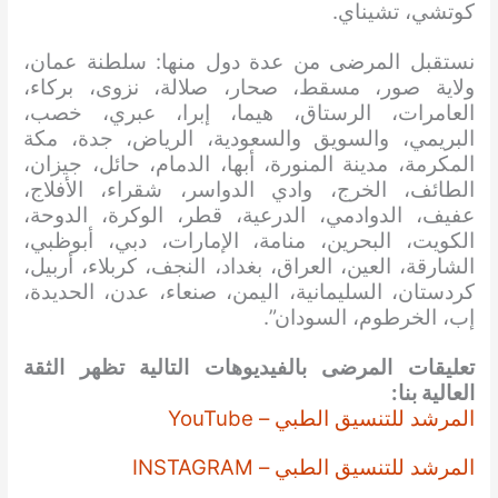
كوتشي، تشيناي.
نستقبل المرضى من عدة دول منها: سلطنة عمان،
ولاية صور، مسقط، صحار، صلالة، نزوى، بركاء،
العامرات، الرستاق، هيما، إبرا، عبري، خصب،
البريمي، والسويق والسعودية، الرياض، جدة، مكة
المكرمة، مدينة المنورة، أبها، الدمام، حائل، جيزان،
الطائف، الخرج، وادي الدواسر، شقراء، الأفلاج،
عفيف، الدوادمي، الدرعية، قطر، الوكرة، الدوحة،
الكويت، البحرين، منامة، الإمارات، دبي، أبوظبي،
الشارقة، العين، العراق، بغداد، النجف، كربلاء، أربيل،
كردستان، السليمانية، اليمن، صنعاء، عدن، الحديدة،
إب، الخرطوم، السودان”.
تعليقات المرضى بالفيديوهات التالية تظهر الثقة
العالية بنا:
المرشد للتنسيق الطبي – YouTube
المرشد للتنسيق الطبي – INSTAGRAM