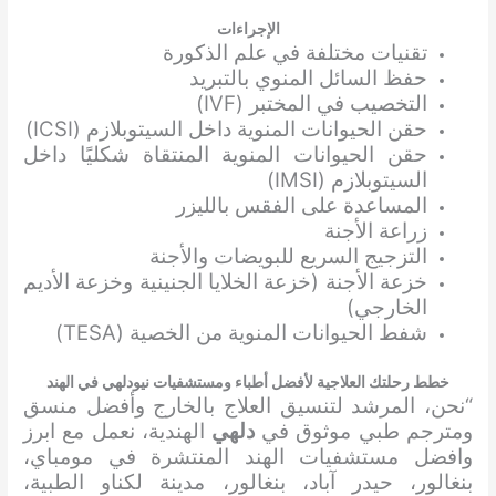
الإجراءات
تقنيات مختلفة في علم الذكورة
حفظ السائل المنوي بالتبريد
التخصيب في المختبر (IVF)
حقن الحيوانات المنوية داخل السيتوبلازم (ICSI)
حقن الحيوانات المنوية المنتقاة شكليًا داخل
السيتوبلازم (IMSI)
المساعدة على الفقس بالليزر
زراعة الأجنة
التزجيج السريع للبويضات والأجنة
خزعة الأجنة (خزعة الخلايا الجنينية وخزعة الأديم
الخارجي)
شفط الحيوانات المنوية من الخصية (TESA)
خطط رحلتك العلاجية لأفضل أطباء ومستشفيات نيودلهي في الهند
“نحن، المرشد لتنسيق العلاج بالخارج وأفضل منسق
ومترجم طبي موثوق في
دلهي
الهندية، نعمل مع ابرز
وافضل مستشفيات الهند المنتشرة في مومباي،
بنغالور، حيدر آباد، بنغالور، مدينة لكناو الطبية،