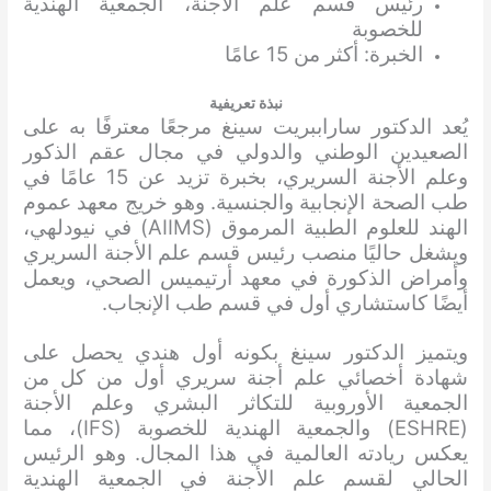
رئيس قسم علم الأجنة، الجمعية الهندية
للخصوبة
الخبرة: أكثر من 15 عامًا
نبذة تعريفية
يُعد الدكتور ساراببريت سينغ مرجعًا معترفًا به على
الصعيدين الوطني والدولي في مجال عقم الذكور
وعلم الأجنة السريري، بخبرة تزيد عن 15 عامًا في
طب الصحة الإنجابية والجنسية. وهو خريج معهد عموم
الهند للعلوم الطبية المرموق (AIIMS) في نيودلهي،
ويشغل حاليًا منصب رئيس قسم علم الأجنة السريري
وأمراض الذكورة في معهد أرتيميس الصحي، ويعمل
أيضًا كاستشاري أول في قسم طب الإنجاب.
ويتميز الدكتور سينغ بكونه أول هندي يحصل على
شهادة أخصائي علم أجنة سريري أول من كل من
الجمعية الأوروبية للتكاثر البشري وعلم الأجنة
(ESHRE) والجمعية الهندية للخصوبة (IFS)، مما
يعكس ريادته العالمية في هذا المجال. وهو الرئيس
الحالي لقسم علم الأجنة في الجمعية الهندية