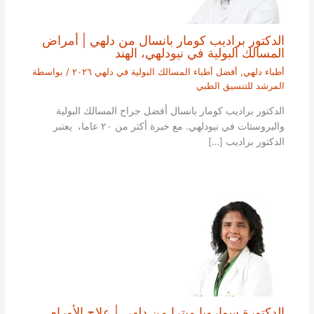
الدكتور براديب كومار بانسال من دلهي | أمراض
المسالك البولية في نيودلهي، الهند
أطباء دلهي
,
أفضل أطباء المسالك البولية في دلهي ٢٠٢٦
/ بواسطة
المرشد للتنسيق الطبي
الدكتور براديب كومار بانسال أفضل جراح المسالك البولية
والبروستات في نيودلهي. مع خبرة أكثر من ٢٠ عاما، يعتبر
الدكتور براديب […]
الدكتورة سواروبا ميترا من دلهي | علاج الأورام