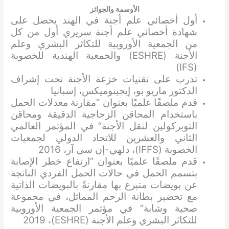
الأوسمة والجوائز
أول أخصائي علم أجنة في الهند يحصل على
شهادة أخصائي علم أجنة سريري أول من كل
من الجمعية الأوروبية للتكاثر البشري وعلم
الأجنة (ESHRE) والجمعية الهندية للخصوبة
(IFS)
تدرب على تقنيات خزعة الأجنة تحت إشراف
الدكتور ماريو بو، إيجينوميكس، إسبانيا
قدم ملصقًا علميًا بعنوان “مقارنة معدلات الحمل
باستخدام المحاقن الزجاجية الدقيقة ومحاقن
التوبركولين لنقل الأجنة” في المؤتمر العالمي
الثاني والعشرين للاتحاد الدولي لجمعيات
الخصوبة (IFFS)، دلهي-إن سي آر، 2016
قدم ملصقًا علميًا بعنوان “ارتفاع خطر الإصابة
بتسمم الحمل في حالات الحمل الفردي الناتجة
عن بويضات متبرع بها مقارنةً بالبويضات الذاتية
مع تحضير بطانة الرحم المماثل، في مجموعة
صحية وشابة” في مؤتمر الجمعية الأوروبية
للتكاثر البشري وعلم الأجنة (ESHRE)، 2019