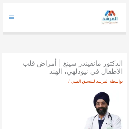
خطي
لى
لمحتوى
الدكتور مانفيندر سينغ | أمراض قلب
الأطفال في نيودلهي، الهند
بواسطة
المرشد للتنسيق الطبي
/