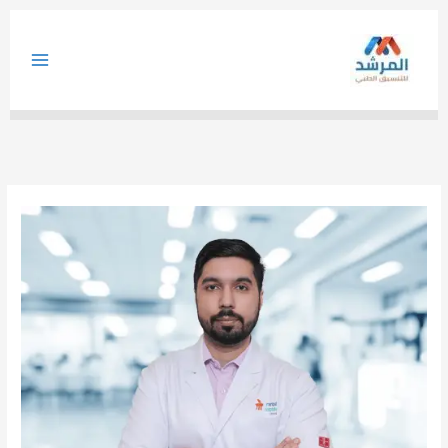
خطي
لى
لمحتوى