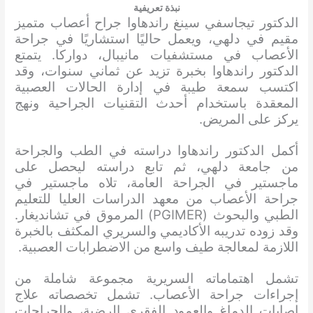
نبذة تعريفية
الدكتور تيجاسفي سينغ راندهاوا جراح أعصاب متميز
مقيم في دلهي، ويعمل حاليًا استشاريًا في جراحة
الأعصاب في مستشفيات مانيبال، دواركا. يتمتع
الدكتور راندهاوا بخبرة تزيد عن ثماني سنوات، وقد
اكتسب سمعة طيبة في إدارة الحالات العصبية
المعقدة باستخدام أحدث التقنيات الجراحية ونهج
يركز على المريض.
أكمل الدكتور راندهاوا دراسته في الطب والجراحة
من جامعة دلهي، ثم تابع دراسته ليحصل على
ماجستير في الجراحة العامة، تلاه ماجستير في
جراحة الأعصاب من معهد الدراسات العليا للتعليم
الطبي والبحوث (PGIMER) المرموق في تشانديغار.
وقد زوده تدريبه الأكاديمي والسريري المكثف بالخبرة
اللازمة لمعالجة طيف واسع من الاضطرابات العصبية.
تشمل اهتماماته السريرية مجموعة شاملة من
إجراءات جراحة الأعصاب. تشمل تخصصاته علاج
إصابات الدماغ والعمود الفقري الرضية، والجراحات