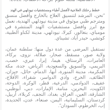
خطط رحلتك العلاجية لأفضل أطباء ومستشفيات نيودلهي في الهند
“نحن، المرشد لتنسيق العلاج بالخارج وأفضل منسق
ومترجم طبي موثوق في مدينة نيودلهي الهندية، نعمل
مع ابرز وافضل مستشفيات الهند المنتشرة في
مومباي، بنغالور، كيرلا، نيودلهي، مدينة لكناو الطبية،
كوتشي، حيدر أباد، تشيناي.
نستقبل المرضى من عدة دول منها: سلطنة عمان،
ولاية صور، مسقط، صحار، صلالة، نزوى، بركاء،
العامرات، الرستاق، هيما، إبرا، عبري، خصب،
البريمي، والسويق والسعودية، الرياض، جدة، مكة
المكرمة، مدينة المنورة، أبها، الدمام، حائل، جيزان،
الطائف، الخرج، وادي الدواسر، شقراء، الأفلاج،
عفيف، الدوادمي، الدرعية، قطر، الوكرة، الدوحة،
الكويت، البحرين، منامة، الإمارات، دبي، أبوظبي،
الشارقة، العين، العراق، بغداد، النجف، كربلاء، أربيل،
كردستان، السليمانية، اليمن، صنعاء، عدن، الحديدة،
إب، الخرطوم، السودان”.