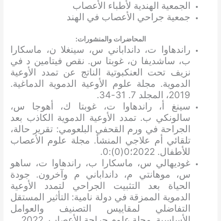
الجمعية الهندية لأطباء الأعصاب
جمعية جراحي الأعصاب في الهند
المحاضرات والمنشورات:
راندهاوا ت، دانداباني س، سينغلا ن، ماسكارا
ب، ساشديفا ن، غوبتا س. نقص فيتامين د في
نزيف تحت العنكبوتية الناتج عن تمدد الأوعية
الدموية. مجلة علوم الأوعية الدموية الدماغية.
2019، المجلد 7. 31-34.
سينغ أ، راندهاوا ت، غوبتا ك، أهوجا س،
سالونكي ب. تمدد الأوعية الدموية الكاذب بعد
الجراحة في ورم القحفي البلعومي: تقرير حالة،
تلقائي أم علاجي المنشأ. مجلة علوم الأعصاب
للأطفال. 2022؛0(0):0.
غوديهالي س، ماسكارا ب، راندهاوا ت، ساهو
س، موهانتي م، دانداباني م وآخرون. جودة
الحياة بعد التثبيت الجراحي لتمدد الأوعية
الدموية الممزقة في دولة نامية: التأثير المستقل
التفاضلي لمقاييس التصنيف والعوامل
الأساسية. مجلة علوم جراحة الأعصاب. 2022.