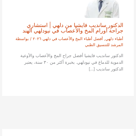
الدكتور سانديب فايشيا من دلهي | استشاري
جراحة أورام المخ والأعصاب في نيودلهي الهند
أطباء دلهي
,
أفضل أطباء المخ والأعصاب في دلهي ٢٠٢٦
/ بواسطة
المرشد للتنسيق الطبي
الدكتور سانديب فايشيا أفضل جراح المخ والأعصاب والأوعية
الدموية للدماغ في نيودلهي. بخبرة أكثر من ٣٠ سنة، يعتبر
الدكتور سانديب […]