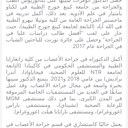
حصل الدكتور أنوفرات سينها على بكالوريوس الطب
والجراحة من جامعة كينغ جورج الطبية في لكناو
بامتياز في علم الأدوية. بعد ذلك، أكمل تدريبه في
ماجستير الجراحة العامة من كلية موتيلا نيهرو الطبية
في الله أباد (التابعة لجامعة كينغ جورج الطبية)، حيث
حاز على لقب “أفضل طالب دراسات عليا في
الجراحة” وحصل على جائزة تورنت للباحثين الشباب
في الجراحة عام 2017.
أكمل الدكتوراه في جراحة الأعصاب من كلية رانغارايا
الطبية والمستشفى الحكومي في كاكينادا (التابعة
لجامعة NTR للعلوم الصحية، فيجاياوادا، أندرا
براديش) بين عامي 2018 و2021. يتمتع الدكتور سينها
بخبرة واسعة في مجال جراحة الأعصاب. وقد عمل
سابقًا في العديد من المستشفيات الخاصة المرموقة
في المدن الكبرى، بما في ذلك مستشفى MGM
للرعاية الصحية (تشيناي)، ومستشفى باراس
(غوروغرام)، ومستشفى نارايانا هيلث (غوروغرام).
يعمل حاليًا كاستشاري في قسم جراحة الأعصاب في