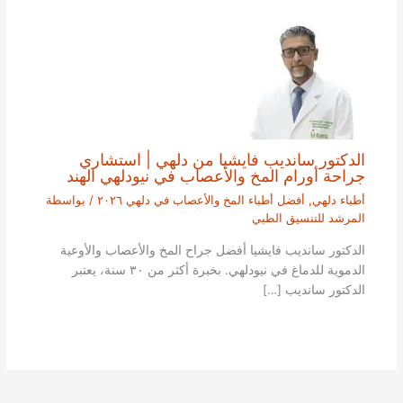
الدكتور سانديب فايشيا من دلهي | استشاري
جراحة أورام المخ والأعصاب في نيودلهي الهند
أطباء دلهي
,
أفضل أطباء المخ والأعصاب في دلهي ٢٠٢٦
/ بواسطة
المرشد للتنسيق الطبي
الدكتور سانديب فايشيا أفضل جراح المخ والأعصاب والأوعية
الدموية للدماغ في نيودلهي. بخبرة أكثر من ٣٠ سنة، يعتبر
الدكتور سانديب […]