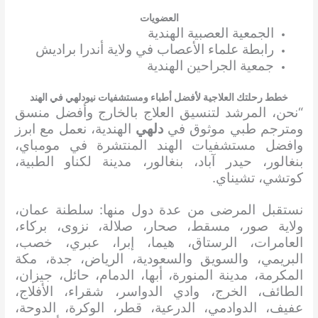
العضويات
الجمعية العصبية الهندية
رابطة علماء الأعصاب في ولاية أندرا براديش
جمعية الجراحين الهندية
خطط رحلتك العلاجية لأفضل أطباء ومستشفيات نيودلهي في الهند
“نحن، المرشد لتنسيق العلاج بالخارج وأفضل منسق
ومترجم طبي موثوق في
دلهي
الهندية، نعمل مع ابرز
وافضل مستشفيات الهند المنتشرة في مومباي،
بنغالور، حيدر آباد، بنغالور، مدينة لكناو الطبية،
كوتشي، تشيناي.
نستقبل المرضى من عدة دول منها: سلطنة عمان،
ولاية صور، مسقط، صحار، صلالة، نزوى، بركاء،
العامرات، الرستاق، هيما، إبرا، عبري، خصب،
البريمي، والسويق والسعودية، الرياض، جدة، مكة
المكرمة، مدينة المنورة، أبها، الدمام، حائل، جيزان،
الطائف، الخرج، وادي الدواسر، شقراء، الأفلاج،
عفيف، الدوادمي، الدرعية، قطر، الوكرة، الدوحة،