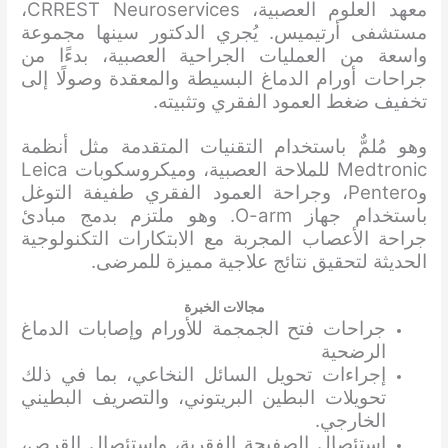
معهد العلوم العصبية، CRREST Neuroservices،
مستشفى أرتيميس. يُجري الدكتور سينها مجموعة
واسعة من العمليات الجراحية العصبية، بدءًا من
جراحات أورام الدماغ البسيطة والمعقدة وصولًا إلى
تخفيف ضغط العمود الفقري وتثبيته.
وهو مُلمٌّ باستخدام التقنيات المتقدمة مثل أنظمة
Medtronic للملاحة العصبية، وميكروسكوبات Leica
وPentero، وجراحة العمود الفقري طفيفة التوغل
باستخدام جهاز O-arm. وهو ملتزم بدمج مبادئ
جراحة الأعصاب المجربة مع الابتكارات التكنولوجية
الحديثة لتحقيق نتائج علاجية مميزة للمرضى.
مجالات الخبرة
جراحات فتح الجمجمة للأورام وإصابات الدماغ
الرضحية
إجراءات تحويل السائل النخاعي، بما في ذلك
تحويلات البطين البريتوني، والتصريف البطيني
الخارجي.
استئصال الصفيحة الفقرية، واستئصال القرص،