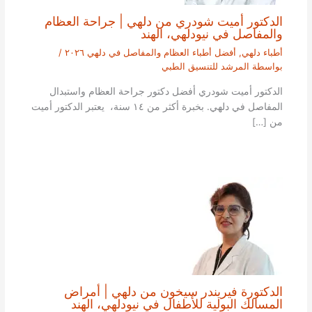
الدكتور أميت شودري من دلهي | جراحة العظام
والمفاصل في نيودلهي، الهند
أطباء دلهي
,
أفضل أطباء العظام والمفاصل في دلهي ٢٠٢٦
/
بواسطة
المرشد للتنسيق الطبي
الدكتور أميت شودري أفضل دكتور جراحة العظام واستبدال
المفاصل في دلهي. بخبرة أكثر من ١٤ سنة، يعتبر الدكتور أميت
من […]
الدكتورة فيريندر سيخون من دلهي | أمراض
المسالك البولية للأطفال في نيودلهي، الهند