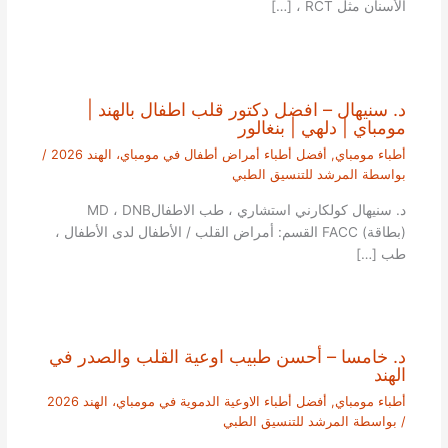
الأسنان مثل RCT ، […]
د. سنيهال – افضل دكتور قلب اطفال بالهند |
مومباي | دلهي | بنغالور
أطباء مومباي
,
أفضل أطباء أمراض أطفال في مومباي، الهند 2026
/
بواسطة
المرشد للتنسيق الطبي
د. سنيهال كولكارني استشاري ، طب الاطفالMD ، DNB
(بطاقة) FACC القسم: أمراض القلب / الأطفال لدى الأطفال ،
طب […]
د. خامسا – أحسن طبيب اوعية القلب والصدر في
الهند
أطباء مومباي
,
أفضل أطباء الاوعية الدموية في مومباي، الهند 2026
/ بواسطة
المرشد للتنسيق الطبي