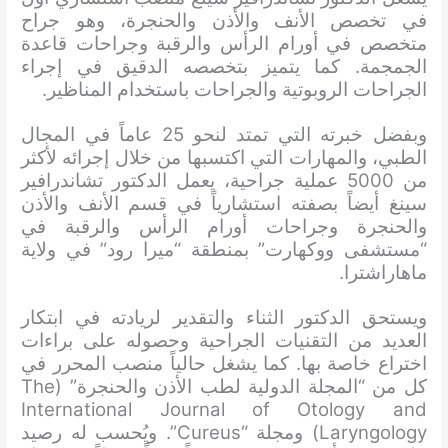
في تخصص الأنف والأذن والحنجرة، وهو جراح
متخصص في أورام الرأس والرقبة وجراحات قاعدة
الجمجمة. كما يتميز بتخصصه الدقيق في إجراء
الجراحات الروبوتية والجراحات باستخدام المناظير.
وبفضل خبرته التي تمتد لنحو 25 عاماً في المجال
الطبي، والمهارات التي اكتسبها من خلال إجرائه لأكثر
من 5000 عملية جراحية، يعمل الدكتور تشاندرافير
سينغ أيضاً بصفته استشارياً في قسم الأنف والأذن
والحنجرة وجراحات أورام الرأس والرقبة في
“مستشفى ووكهارت” بمنطقة “ميرا رود” في ولاية
ماهاراشترا.
ويستحق الدكتور الثناء والتقدير لريادته في ابتكار
العديد من التقنيات الجراحية وحصوله على براءات
اختراع خاصة بها. كما يشغل حالياً منصب المحرر في
كل من “المجلة الدولية لطب الأذن والحنجرة” (The
International Journal of Otology and
Laryngology) ومجلة “Cureus”. ويُحسب له رصيد