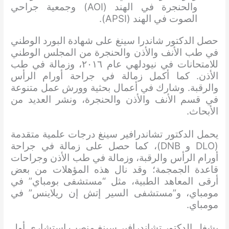
والحنجرة في الهند (AOI) وجمعية جراحي
الصوت في الهند (APSI).
حصل الدكتور شاندرا سينغ على شهادة البورد الوطني
في طب الأنف والأذن والحنجرة من المجلس الوطني
للامتحانات في نيودلهي عام ٢٠١٦، وزمالة في طب
الأذن. كما أكمل زمالة في جراحة أورام الرأس
والرقبة. وشارك في أعمال بحثية وورش عمل متنوعة
في قسم الأنف والأذن والحنجرة، ونشر العديد من
الأبحاث.
يحمل الدكتور تشاندرافير سينغ درجات علمية متقدمة
(DLO و DNB)، كما حصل على زمالة في جراحة
أورام الرأس والرقبة، وزمالة في طب الأذن وجراحات
قاعدة الجمجمة؛ وقد نال هذه المؤهلات من بعض
أرقى المعاهد الطبية، مثل “مستشفى بومباي” في
مومباي، و”مستشفى السير إتش إن ريلاينس” في
مومباي.
يشغل الدكتور تشاندرافير سينغ منصب استشاري أول