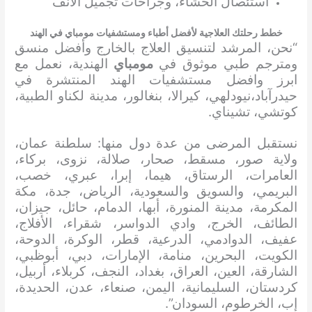
استئصال الخشاء، وجراحات تجميل الأنف
خطط رحلتك العلاجية لأفضل أطباء ومستشفيات مومباي في الهند
“نحن، المرشد لتنسيق العلاج بالخارج وأفضل منسق
ومترجم طبي موثوق في
مومباي
الهندية، نعمل مع
ابرز وافضل مستشفيات الهند المنتشرة في
حيدرآباد،نيودلهي، كيرالا، بنغالور، مدينة لكناو الطبية،
كوتشي، تشيناي.
نستقبل المرضى من عدة دول منها: سلطنة عمان،
ولاية صور، مسقط، صحار، صلالة، نزوى، بركاء،
العامرات، الرستاق، هيما، إبرا، عبري، خصب،
البريمي، والسويق والسعودية، الرياض، جدة، مكة
المكرمة، مدينة المنورة، أبها، الدمام، حائل، جيزان،
الطائف، الخرج، وادي الدواسر، شقراء، الأفلاج،
عفيف، الدوادمي، الدرعية، قطر، الوكرة، الدوحة،
الكويت، البحرين، منامة، الإمارات، دبي، أبوظبي،
الشارقة، العين، العراق، بغداد، النجف، كربلاء، أربيل،
كردستان، السليمانية، اليمن، صنعاء، عدن، الحديدة،
إب، الخرطوم، السودان”.