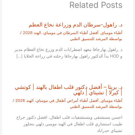
Related Posts
د. راهول-سرطان الدم وزراعة نخاع العظم
أطباء مومباي
,
أفضل أطباء السرطان في مومباي، الهند 2026
/
بواسطة
المرشد للتنسيق الطبي
د. راهول بهارجافا معهد اضطرابات الدم وزرع نخاع العظام مدير
و HOD بدأ الدكتور راهول بهارجافا رحلته في زراعة الخلايا […]
د. بريثا – أفضل دكتور قلب اطفال بالهند | كوتشي
| كيرلا | تشيناي | دلهي
أطباء مومباي
,
أفضل أطباء أمراض أطفال في مومباي، الهند 2026
/
بواسطة
المرشد للتنسيق الطبي
احسن مسشتفى ومستشفيات قلب اطفال، افضل دكتور جراح
طبيب استشاري قلب اطفال في الهند مومبي دلهي بنجلور
تشيناي حدراباد