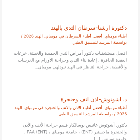
دكتورة ارشنا-سرطان الثدي بالهند
أطباء مومباي
,
أفضل أطباء السرطان في مومباي، الهند 2026
/
بواسطة
المرشد للتنسيق الطبي
افضل مستشفيات دكتور أمراض الثدي الحميدة والخبيثة، خزعات
العقدة الخافرة ، إعادة بناء الثدي وجراحة الأورام مع الغرسات
والأغطية، جراحة التناظر في الهند نيودلهي مومباي…
د. اشوتوش-اذن انف وحنجرة
أطباء مومباي
,
أفضل أطباء الاذن والانف والحنجرة في مومباي، الهند
2026
/ بواسطة
المرشد للتنسيق الطبي
دكتور. أشوتوش غانيش بوسالكار قسم جراحة الأنف والأذن
والحنجرة ماجستير (ENT) ، جامعة مومباي ، FAA (ENT) ،
جامعة توبينغن […]