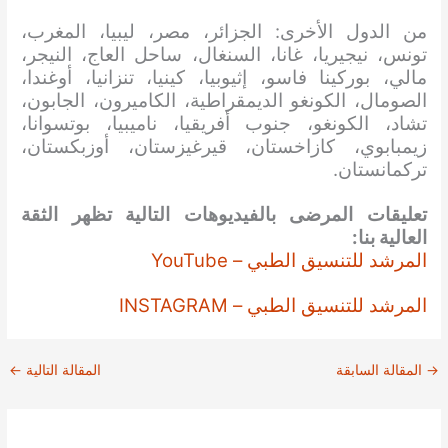
من الدول الأخرى: الجزائر، مصر، ليبيا، المغرب،
تونس، نيجيريا، غانا، السنغال، ساحل العاج، النيجر،
مالي، بوركينا فاسو، إثيوبيا، كينيا، تنزانيا، أوغندا،
الصومال، الكونغو الديمقراطية، الكاميرون، الجابون،
تشاد، الكونغو، جنوب أفريقيا، ناميبيا، بوتسوانا،
زيمبابوي، كازاخستان، قيرغيزستان، أوزبكستان،
تركمانستان.
تعليقات المرضى بالفيديوهات التالية تظهر الثقة
العالية بنا:
المرشد للتنسيق الطبي – YouTube
المرشد للتنسيق الطبي – INSTAGRAM
→
المقالة السابقة
المقالة التالية
←