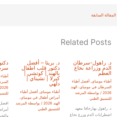
المقالة السابقة
Related Posts
د. راهول-سرطان
د. بريثا – أفضل
دكتو
الدم وزراعة نخاع
دكتور قلب اطفال
سرطا
العظم
بالهند | كوتشي |
أطباء
كيرلا | تشيناي |
أطباء مومباي
,
أفضل أطباء
السرط
دلهي
السرطان في مومباي، الهند
2026
أطباء مومباي
,
أفضل أطباء
2026
/ بواسطة
المرشد
للتنس
أمراض أطفال في مومباي،
للتنسيق الطبي
افضل 
الهند 2026
/ بواسطة
المرشد
د. راهول بهارجافا معهد
للتنسيق الطبي
أمراض
اضطرابات الدم وزرع نخاع
والخب