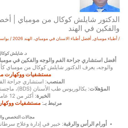
الدكتور شايلش كوكال من مومباي | أخصا
والفكين في الهند
/
أطباء مومباي
,
أفضل أطباء الاسنان في مومباي، الهند 2026
/ بواس
د. شايلش كوكال
أفضل استشاري جراحة الفم والوجه والفكين في مومبا
والوجه، يعرف الدكتور شايلش كوكال من مومباي كأح
مستشفيات ووكهارت موم
المنصب
: استشاري جراحة الف
المؤهلات
: بكالوريوس طب الأسنان (BDS)، ماجستير جراحة الفم والوجه والفكين (MDS)
الخبرة
: أكثر من 12 عاماً من الخبرة
مرتبط بـ
:
مستشفيات ووكهارت
مجالات التخصص وال
أورام الرأس والرقبة
: خبير في إدارة وعلاج سرطانا