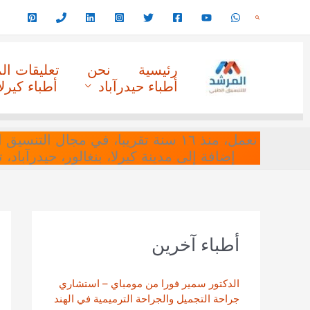
خطي
البحث
لى
لمحتوى
رئيسية
نحن
تعليقات ا
أطباء حيدرآباد
أطباء كيرلا
نعمل، منذ ١٦ سنة تقريبا، في مجا
إضافة إلى مدينة كيرلا، بنغالور، حيدرآباد،
أطباء آخرين
الدكتور سمير فورا من مومباي – استشاري
جراحة التجميل والجراحة الترميمية في الهند