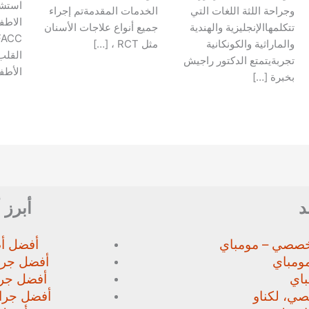
استش
وجراحة اللثة اللغات التي
الخدمات المقدمةتم إجراء
تتكلمهاالإنجليزية والهندية
جميع أنواع علاجات الأسنان
والماراثية والكونكانية
مثل RCT ، […]
القلب
تجربةيتمتع الدكتور راجيش
الأطف
بخبرة […]
د
أبرز 
خصصي – مومباي
أفضل أط
ومباي
أفضل جرا
اي
أفضل جرا
صي،
لكناو
أفضل جراح