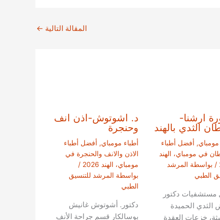
المقالة التالية
←
رة ارشنا-
د. اشوتوش-اذن انف
ن الثدي بالهند
وحنجرة
 مومباي
,
أفضل أطباء
أطباء مومباي
,
أفضل أطباء
ان في مومباي، الهند
الاذن والانف والحنجرة في
/ بواسطة
المرشد
مومباي، الهند 2026
/
يق الطبي
بواسطة
المرشد للتنسيق
الطبي
مستشفيات دكتور
دكتور. أشوتوش غانيش
 الثدي الحميدة
بوسالكار قسم جراحة الأنف
يثة، خزعات العقدة