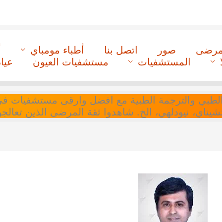
لمرضى
صور
اتصل بنا
أطباء مومباي
أ
المستشفيات
مستشفيات العيون
عيا
ل التنسيق الطبي والترجمة الطبية مع افضل وارقى مستشفيات
 تشيناي، نيودلهي، الخ. شاهدوا ثقة المرضى الذين تعالجو