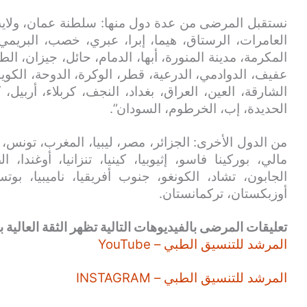
نستقبل المرضى من عدة دول منها: سلطنة عمان، ولاية
العامرات، الرستاق، هيما، إبرا، عبري، خصب، البريمي
المكرمة، مدينة المنورة، أبها، الدمام، حائل، جيزان، الط
عفيف، الدوادمي، الدرعية، قطر، الوكرة، الدوحة، الكويت
الشارقة، العين، العراق، بغداد، النجف، كربلاء، أربيل،
الحديدة، إب، الخرطوم، السودان”.
من الدول الأخرى: الجزائر، مصر، ليبيا، المغرب، تونس، ني
مالي، بوركينا فاسو، إثيوبيا، كينيا، تنزانيا، أوغندا،
الجابون، تشاد، الكونغو، جنوب أفريقيا، ناميبيا، بوت
أوزبكستان، تركمانستان.
تعليقات المرضى بالفيديوهات التالية تظهر الثقة العالية بن
المرشد للتنسيق الطبي – YouTube
المرشد للتنسيق الطبي – INSTAGRAM