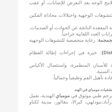
ملامح الوجه بعد التعرض للإصابات، أو عقب
تشوهات الوجهية واختلالات محاذاة الفكين
ية المعقدة الناتجة عن الحوادث أو الصدمات.
ات الغدد اللعابية جراحياً.
لجمجمة
: رعاية متخصصة للتشوهات الوجهية
: خبرة في إجراءات إطالة العظام
ة للأسنان المنطمرة، واستئصال الأكياس
السنية.
دة تأهيل الفم وظيفياً وجمالياً.
شفيات مومباي في الهند
مترجم طبي موثوق في
مومباي
الهندية، نعمل
،نيودلهي، كيرالا، بنغالور، مدينة لكناو