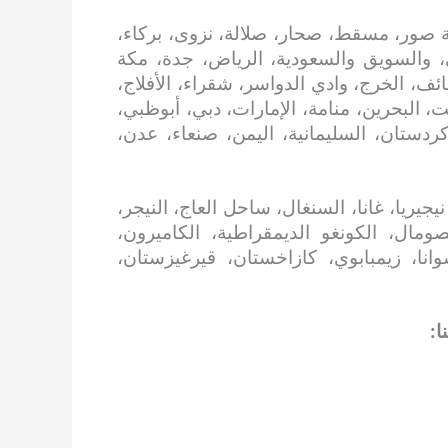
 صور، مسقط، صحار، صلالة، نزوى، بركاء،
، والسويق والسعودية، الرياض، جدة، مكة
ائف، الخرج، وادي الدواسر، شقراء، الأفلاج،
، البحرين، منامة، الإمارات، دبي، أبوظبي،
 كردستان، السليمانية، اليمن، صنعاء، عدن،
جيريا، غانا، السنغال، ساحل العاج، النيجر،
 الصومال، الكونغو الديمقراطية، الكاميرون،
سوانا، زيمبابوي، كازاخستان، قيرغيزستان،
ا: