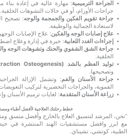
الجراحة الترميمية
: مهارة عالية في إعادة بناء 
جراحات الأورام، أو في حالات التشوهات الخلقية.
جراحة تقويم الفكين والجمجمة والوجه
: تصحيح ال
لاستعادة الجمالية والوظيفة.
علاج إصابات الوجه والفكين
: علاج الإصابات الوجه
إجراءات الغدد اللعابية
: خبرة في إدارة وعلاج اضطراب
جراحة الشق الشفوي والحنك وتشوهات الوجه وا
الخلقية.
توليد العظم بالشد (Distraction Osteogenesis)
وتصحيحها.
جراحة الأسنان والفم
: وتشمل الإزالة الجراحي
الفموية، والجراحات التحضيرية لتركيب التعويضات 
زراعة الأسنان المتقدمة
: لغايات ترميم الأسنان وإعا
خطط رحلتك العلاجية لأفضل أطباء ومست
“نحن، المرشد لتنسيق العلاج بالخارج وأفضل منسق و
مع ابرز وافضل مستشفيات الهند المنتشرة في حيدرآباد
الطبية، كوتشي، تشيناي.