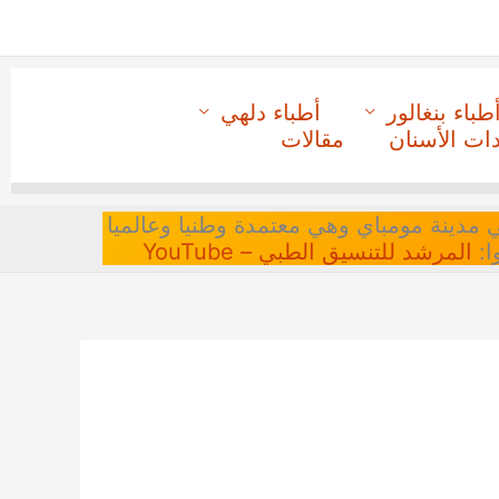
طباء بنغالور
أطباء دلهي
دات الأسنان
مقالات
 في مدينة مومباي وهي معتمدة وطنيا وعالميا
ا:
المرشد للتنسيق الطبي – YouTube