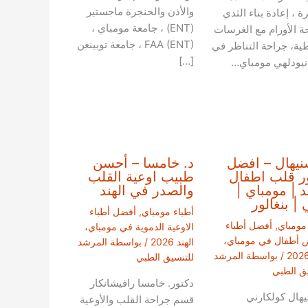
والأذن والحنجرة ماجستير
ة ، إعادة بناء الثدي
(ENT) ، جامعة مومباي ،
ة الأورام مع الغرسات
FAA (ENT) ، جامعة توبينغن
طية، جراحة التناظر في
[…]
 نيودلهي مومباي…
نيهال – افضل
د. خامسا – أحسن
ر قلب اطفال
طبيب اوعية القلب
ند | مومباي |
والصدر في الهند
 | بنغالور
أطباء مومباي
,
أفضل أطباء
 مومباي
,
أفضل أطباء
الاوعية الدموية في مومباي،
 أطفال في مومباي،
الهند 2026
/ بواسطة
المرشد
/ بواسطة
المرشد
للتنسيق الطبي
يق الطبي
دكتور. خامسا رافيشانكار
يهال كولكارني
قسم جراحة القلب والأوعية