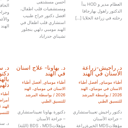
احسن مسشتفى
العظام مدير و HOD بدأ
الخافر
ومستشفيات قلب اطفال،
الدكتور راهول بهارجافا
وجراح
افضل دكتور جراح طبيب
رحلته في زراعة الخلايا […]
والأغ
استشاري قلب اطفال في
الهند
الهند مومبي دلهي بنجلور
تشيناي حدراباد
د. راجيش-زراعة
د. بهاونا- علاج اسنان
د. س
الأسنان في الهند
في الهند
دكتو
باله
أطباء مومباي
,
أفضل أطباء
أطباء مومباي
,
أفضل أطباء
دلهي
الاسنان في مومباي، الهند
الاسنان في مومباي، الهند
أطباء
2026
/ بواسطة
المرشد
2026
/ بواسطة
المرشد
أمراض
للتنسيق الطبي
للتنسيق الطبي
الهند 2026
دكتور راجيش تعييناستشاري
دكتورة بهاونا تعييناستشاري
للتنس
– جراحة الأسنان
– جراحة الأسنان
د. سن
مؤهلاتMDS الخبرةزراعة
مؤهلاتBDS ، MDS (اللثة)