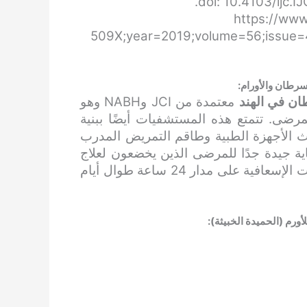
https://www
509X;year=2019;volume=56;issue=
رطان والأورام:
طان
في الهند
معتمدة من JCI وNABH وهو
رضى. تتمتع هذه المستشفيات أيضًا ببنية
ث الأجهزة الطبية وطاقم التمريض المدرب
ية جيدة جدًا للمرضى الذين يخضعون لعلاج
أمراض العظام. كما أنها توفر خدمات الطوارئ والخدمات الإسعافية على مدار 24 ساعة طوال أيام
رم (الحميدة الخبيثة):