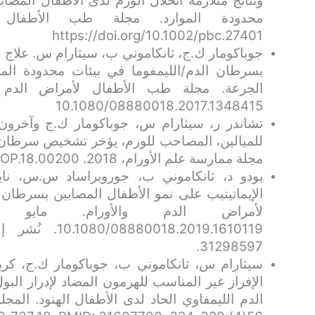
ونتائج متلازمة انحلال الورم لدى الأطفال المصاب
https://doi.org/10.1002/pbc.27401
جوباكومار ك.ج، ثانكاموني ب، سيثارام س. علاج مت
بسرطان الدم/الليمفوما في بيئات محدودة الم
10.1080/08880018.2017.1348415
تشاندر ر، سيثارام س، جوباكومار ك.ج وآخرون
للميالين، المصاحب للورم، يؤخر تشخيص سرطان ال
مجلة ممارسة علم الأورام، 2018. https://doi: 10.1200/JOP.18.00200.
بودو د، ثانكاموني ب، جوروبراساد س.س، ناي
الإيماتينيب على نمو الأطفال المصابين بسرطان
31298597.
سيثارام س، ثانكاموني ب، جوباكومار ك.ج، كريش
الإفراز غير المناسب للهرمون المضاد لإدرار البو