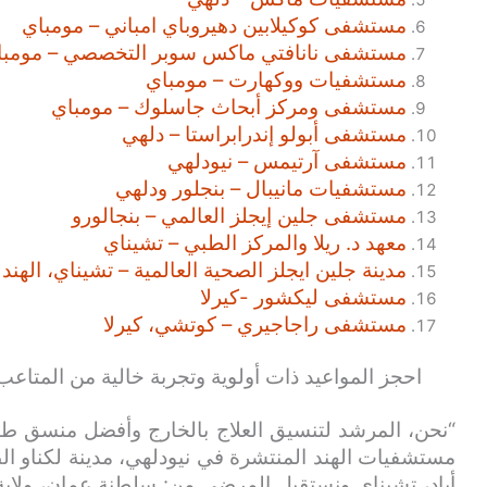
مستشفى كوكيلابين دهيروباي امباني – مومباي
مستشفى نانافتي ماكس سوبر التخصصي – مومبا
مستشفيات ووكهارت – مومباي
مستشفى ومركز أبحاث جاسلوك – مومباي
مستشفى أبولو إندرابراستا – دلهي
مستشفى آرتيمس – نيودلهي
مستشفيات مانيبال – بنجلور ودلهي
مستشفى جلين إيجلز العالمي – بنجالورو
معهد د. ريلا والمركز الطبي – تشيناي
مدينة جلين ايجلز الصحية العالمية – تشيناي، الهند
مستشفى ليكشور -كيرلا
مستشفى راجاجيري – كوتشي، كيرلا
احجز المواعيد ذات أولوية وتجربة خالية من المتاعب
“نحن، المرشد لتنسيق العلاج بالخارج وأفضل منسق طب
مستشفيات الهند المنتشرة في نيودلهي، مدينة لكناو الط
أباد، تشيناي ونستقبل المرضى من: سلطنة عمان، ولاية