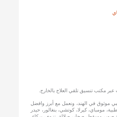
ي
 عبر مكتب تنسيق تلقي العلاج بالخارج.
ي موثوق في الهند، ونعمل مع أبرز وافضل
بية، مومباي، كيرلا، كوتشي، بنغالور، حيدر
 صور، مسقط، صحار، صلالة، نزوى، بركاء،