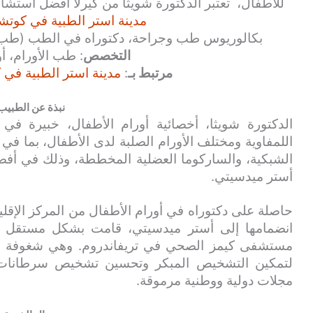
للأطفال، تعتبر الدكتورة شويثا من كيرلا افضل استشار
مدينة استر الطبية في كوتشي
بكالوريوس طب وجراحة، دكتوراه في الطب (طب ال
التخصص
: طب الأورام، أ
مرتبط بـ
:
مدينة استر الطبية في ك
نبذة عن الطبيب
الدكتورة شويثا، أخصائية أورام الأطفال، خبيرة في ا
اللمفاوية ومختلف الأورام الصلبة لدى الأطفال، بما في 
الشبكية، والساركوما العضلية المخططة، وذلك في أ
أستر ميدسيتي.
انضمامها إلى أستر ميدسيتي، قامت بشكل مستقل ب
مستشفى كيمز الصحي في تريفاندروم. وهي شغوفة بتع
لتمكين التشخيص المبكر وتحسين تشخيص سرطانات ا
مجلات دولية ووطنية مرموقة.