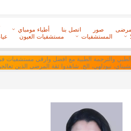
لمرضى
صور
اتصل بنا
أطباء مومباي
أ
المستشفيات
مستشفيات العيون
عيا
ل التنسيق الطبي والترجمة الطبية مع افضل وارقى مستشفيات
 تشيناي، نيودلهي، الخ. شاهدوا ثقة المرضى الذين تعالجو