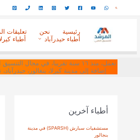
خطي
البحث
لى
لمحتوى
رئيسية
نحن
تعليقات ا
أطباء حيدرآباد
أطباء كيرلا
نعمل، منذ ١٦ سنة تقريبا، في مجا
إضافة إلى مدينة كيرلا، بنغالور، حيدرآباد،
أطباء آخرين
مستشفيات سبارش (SPARSH) في مدينة
بنجالور