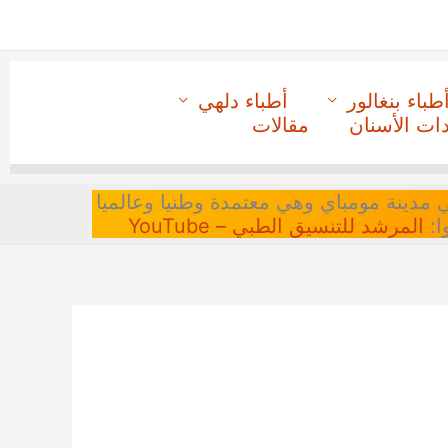
طباء بنغالور
أطباء دلهي
دات الأسنان
مقالات
 في مدينة مومباي وهي معتمدة وطنيا وعالميا
ا:
المرشد للتنسيق الطبي – YouTube