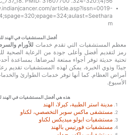
56(4):320-324. doi: 10.4103/ijc.IJC_737_18. PMID: 31607700.
.indianjcancer.com/article.asp?issn=0019-
4;spage=320;epage=324;aulast=Seethara
m
أفضل المستشفيات في الهند للس
معظم المستشفيات التي تقدم خدمات
للأورام والسر
رمز لتقديم أفضل وأعلى جودة من الرعاية الصحية للم
تحتية حديثة توفر أجواء ممتعة لمرضاها. بمساعدة أحد
جيدًا وذوي الخبرة، يمكن لهذه المستشفيات تقديم رعا
الأسبوع.
هذه هي أفضل المستشفيات في الهند للأو
مدينة استر الطبية، كيرلا، الهند
مستشفى ماكس سوبر التخصصي، لكناو
مستشفيات ابولو ميديكس لكناو
مستشفيات فورتيس بالهند
مستشفيات ماكس – دلهي