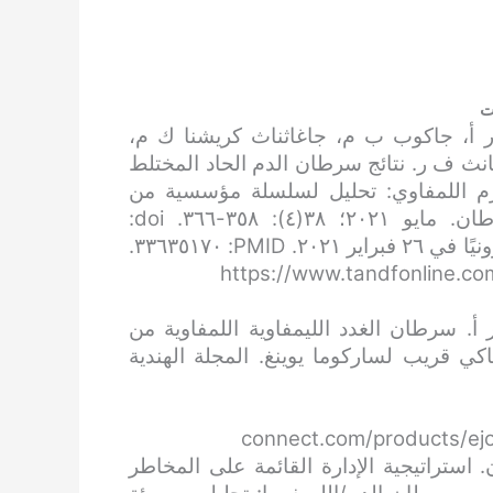
ت
 ر أ، جاكوب ب م، جاغاثناث كريشنا ك م،
ث ف ر. نتائج سرطان الدم الحاد المختلط
لورم اللمفاوي: تحليل لسلسلة مؤسسية من
الهند. مجلة طب الأطفال لأورام الدم والسرطان. مايو ٢٠٢١؛ ٣٨(٤): ٣٥٨-٣٦٦. doi:
١٠.١٠٨٠/٠٨٨٨٠٠١٨.٢٠٢٠.١٨٧١٤٥٣. نُشرت إلكترونيًا في ٢٦ فبراير ٢٠٢١. PMID: ٣٣٦٣٥١٧٠.
https://www.tandfonline.
. سرطان الغدد الليمفاوية اللمفاوية من
حاكي قريب لساركوما يوينغ. المجلة الهندية
connect.com/products/ejo
استراتيجية الإدارة القائمة على المخاطر