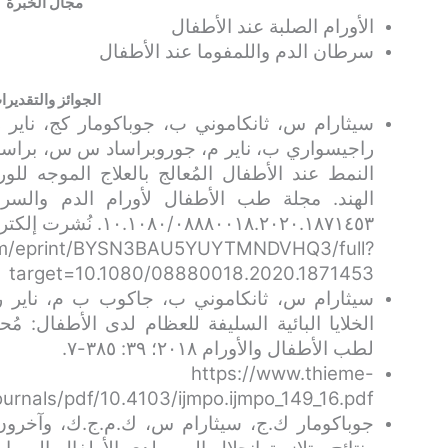
مجال الخبرة
الأورام الصلبة عند الأطفال
سرطان الدم واللمفوما عند الأطفال
الجوائز والتقديرا
سيثارام س، ثانكاموني ب، جوباكومار كج، ناير
راجيسواري ب، ناير م، جوروبراساد س س، براسان
النمط عند الأطفال المُعالج بالعلاج الموجه ل
com/eprint/BYSN3BAU5YUYTMNDVHQ3/full?
target=10.1080/08880018.2020.1871453
سيثارام س، ثانكاموني ب، جاكوب ب م، ناير ر أ
الخلايا البائية السليفة للعظام لدى الأطفال: مُ
لطب الأطفال والأورام ٢٠١٨؛ ٣٩: ٣٨٥-٧.
https://www.thieme-
urnals/pdf/10.4103/ijmpo.ijmpo_149_16.pdf
جوباكومار ك.ج، سيثارام س، ك.م.ج.ك، وآخرون. 