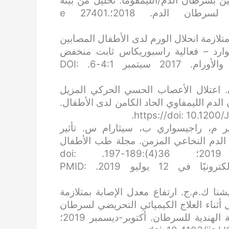
ين بسرطان الدم/الليمفوما: تحليل من بيئة
محدودة الموارد. مجلة طب الأطفال لسرطان الدم. 2018؛e 27401.
لازمة انحلال الورم لدى الأطفال المصابين
وارد – فعالية راسبوريكاس ثابت منخفض
الجرعة. مجلة طب الأطفال لأمراض الدم والأورام. 2017 سبتمبر 4:1-6. DOI:
. اعتلال الأعصاب الحسي الحركي المزيل
دم الليمفاوي الحاد الكامن لدى الأطفال.
ر م، راجيسواري ب، سيثارام س. تأثير
 الدم النخاعي المزمن. مجلة طب الأطفال
لأمراض الدم والأورام. مايو 2019؛ 36(4):189-197. doi:
10.1080/08880018.2019.1610119. نُشر إلكترونيًا في 12 يوليو 2019. PMID:
نا ك.م.ج. ارتفاع معدل الإصابة بمتلازمة
ل أثناء العلاج الكيميائي التحريضي لسرطان
الدم الليمفاوي الحاد لدى الأطفال الهنود. المجلة الهندية للسرطان. أكتوبر-ديسمبر 2019؛