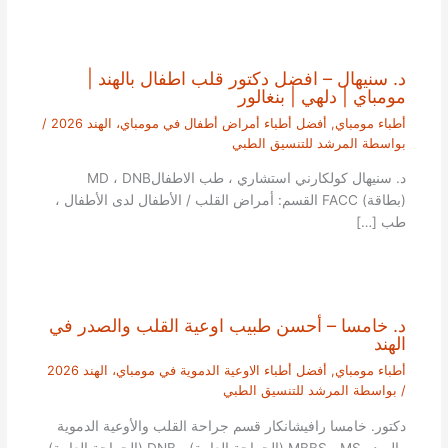
د. سنيهال – افضل دكتور قلب اطفال بالهند |
مومباي | دلهي | بنغالور
أطباء مومباي
,
أفضل أطباء أمراض أطفال في مومباي، الهند 2026
/
بواسطة
المرشد للتنسيق الطبي
د. سنيهال كولكارني استشاري ، طب الاطفالMD ، DNB
(بطاقة) FACC القسم: أمراض القلب / الأطفال لدى الأطفال ،
طب […]
د. خامسا – أحسن طبيب اوعية القلب والصدر في
الهند
أطباء مومباي
,
أفضل أطباء الاوعية الدموية في مومباي، الهند 2026
/ بواسطة
المرشد للتنسيق الطبي
دكتور. خامسا رافيشانكار قسم جراحة القلب والأوعية الدموية
والصدر MBBS ، MS (الجراحة العامة) ، DNB (الجراحة العامة)