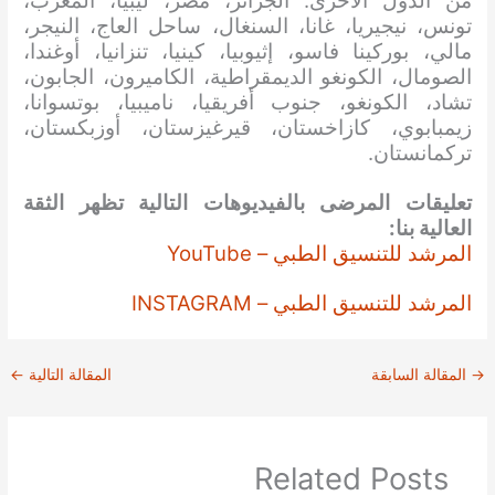
من الدول الأخرى: الجزائر، مصر، ليبيا، المغرب،
تونس، نيجيريا، غانا، السنغال، ساحل العاج، النيجر،
مالي، بوركينا فاسو، إثيوبيا، كينيا، تنزانيا، أوغندا،
الصومال، الكونغو الديمقراطية، الكاميرون، الجابون،
تشاد، الكونغو، جنوب أفريقيا، ناميبيا، بوتسوانا،
زيمبابوي، كازاخستان، قيرغيزستان، أوزبكستان،
تركمانستان.
تعليقات المرضى بالفيديوهات التالية تظهر الثقة
العالية بنا:
المرشد للتنسيق الطبي – YouTube
المرشد للتنسيق الطبي – INSTAGRAM
→
المقالة السابقة
المقالة التالية
←
Related Posts