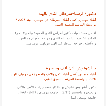
دكتورة ارشنا-سرطان الثدي بالهند
أطباء مومباي
,
أفضل أطباء السرطان في مومباي، الهند 2026
/
بواسطة
المرشد للتنسيق الطبي
افضل مستشفيات دكتور أمراض الثدي الحميدة والخبيثة، خزعات
العقدة الخافرة ، إعادة بناء الثدي وجراحة الأورام مع الغرسات
والأغطية، جراحة التناظر في الهند نيودلهي مومباي…
د. اشوتوش-اذن انف وحنجرة
أطباء مومباي
,
أفضل أطباء الاذن والانف والحنجرة في مومباي، الهند
2026
/ بواسطة
المرشد للتنسيق الطبي
دكتور. أشوتوش غانيش بوسالكار قسم جراحة الأنف والأذن
والحنجرة ماجستير (ENT) ، جامعة مومباي ، FAA (ENT) ،
جامعة توبينغن […]