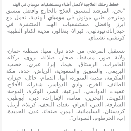
خطط رحلتك العلاجية لأفضل أطباء ومستشفيات مومباي في الهند
“نحن، المرشد لتنسيق العلاج بالخارج وأفضل منسق
ومترجم طبي موثوق في
مومباي
الهندية، نعمل مع
ابرز وافضل مستشفيات الهند المنتشرة في
حيدرآباد،نيودلهي، كيرالا، بنغالور، مدينة لكناو الطبية،
كوتشي، تشيناي.
نستقبل المرضى من عدة دول منها: سلطنة عمان،
ولاية صور، مسقط، صحار، صلالة، نزوى، بركاء،
العامرات، الرستاق، هيما، إبرا، عبري، خصب،
البريمي، والسويق والسعودية، الرياض، جدة، مكة
المكرمة، مدينة المنورة، أبها، الدمام، حائل، جيزان،
الطائف، الخرج، وادي الدواسر، شقراء، الأفلاج،
عفيف، الدوادمي، الدرعية، قطر، الوكرة، الدوحة،
الكويت، البحرين، منامة، الإمارات، دبي، أبوظبي،
الشارقة، العين، العراق، بغداد، النجف، كربلاء، أربيل،
كردستان، السليمانية، اليمن، صنعاء، عدن، الحديدة،
إب، الخرطوم، السودان”.