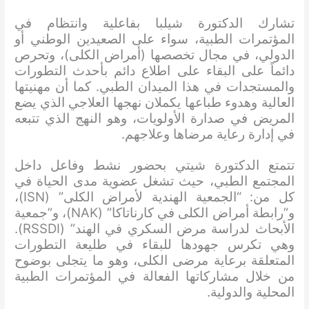
تشارك الدكتورة شيلبا بفاعلية وانتظام في
المؤتمرات الطبية، سواء على الصعيدين الوطني أو
الدولي، في مجال تخصصها (أمراض الكلى)، وتحرص
دائماً على البقاء على اطلاع دائم بأحدث التطورات
والمستجدات في هذا الميدان الطبي. كما أن مهنيتها
العالية وهدوء طباعها يكملان نهجها العلاجي الذي يضع
المريض في صدارة الأولويات، وهو النهج الذي تتبعه
في إدارة رعاية مرضاها وعلاجهم.
تتمتع الدكتورة شيتي بحضور نشط وفاعل داخل
المجتمع الطبي، حيث تشغل عضوية مدى الحياة في
كل من: “الجمعية الهندية لأمراض الكلى” (ISN)،
و”رابطة أمراض الكلى في كارناتاكا” (NAK)، و”جمعية
الأبحاث لدراسة مرض السكري في الهند” (RSSDI).
وهي تكرس جهودها للبقاء في طليعة التطورات
المتعلقة برعاية مرضى الكلى، وهو ما يتجلى بوضوح
من خلال مشاركاتها الفعالة في المؤتمرات الطبية
المحلية والدولية.