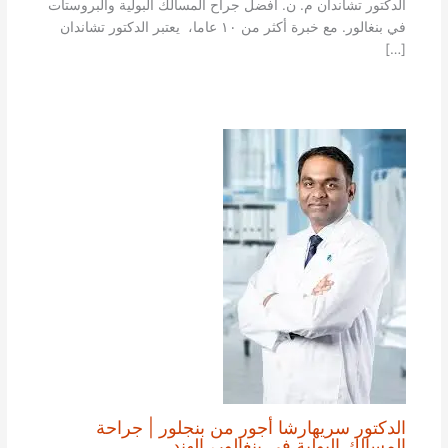
الدكتور تشاندان م. ن. أفضل جراح المسالك البولية والبروستات
في بنغالور. مع خبرة أكثر من ١٠ عاما، يعتبر الدكتور تشاندان
[…]
الدكتور سريهارشا أجور من بنجلور | جراحة
المسالك البولية في بنغالور، الهند