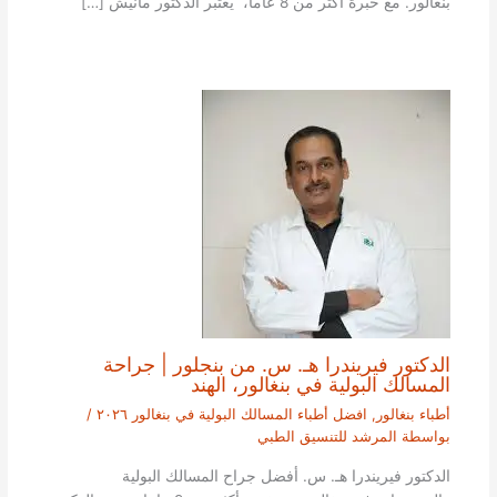
بنغالور. مع خبرة أكثر من 8 عاما، يعتبر الدكتور مانيش […]
الدكتور فيريندرا هـ. س. من بنجلور | جراحة
المسالك البولية في بنغالور، الهند
أطباء بنغالور
,
افضل أطباء المسالك البولية في بنغالور ٢٠٢٦
/
بواسطة
المرشد للتنسيق الطبي
الدكتور فيريندرا هـ. س. أفضل جراح المسالك البولية