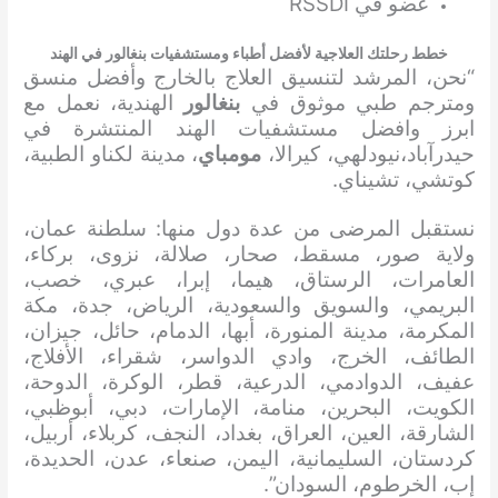
عضو في RSSDI
خطط رحلتك العلاجية لأفضل أطباء ومستشفيات بنغالور في الهند
“نحن، المرشد لتنسيق العلاج بالخارج وأفضل منسق
ومترجم طبي موثوق في
بنغالور
الهندية، نعمل مع
ابرز وافضل مستشفيات الهند المنتشرة في
حيدرآباد،نيودلهي، كيرالا،
مومباي
، مدينة لكناو الطبية،
كوتشي، تشيناي.
نستقبل المرضى من عدة دول منها: سلطنة عمان،
ولاية صور، مسقط، صحار، صلالة، نزوى، بركاء،
العامرات، الرستاق، هيما، إبرا، عبري، خصب،
البريمي، والسويق والسعودية، الرياض، جدة، مكة
المكرمة، مدينة المنورة، أبها، الدمام، حائل، جيزان،
الطائف، الخرج، وادي الدواسر، شقراء، الأفلاج،
عفيف، الدوادمي، الدرعية، قطر، الوكرة، الدوحة،
الكويت، البحرين، منامة، الإمارات، دبي، أبوظبي،
الشارقة، العين، العراق، بغداد، النجف، كربلاء، أربيل،
كردستان، السليمانية، اليمن، صنعاء، عدن، الحديدة،
إب، الخرطوم، السودان”.