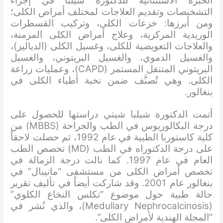
الخبرة الاستثنائية للدكتورة شيلبا في إجراء
التشخيصات وتقديم العلاجات لمختلف أمراض الكلى؛
ومن أبرزها: خزعات الكلى، وتركيب القسطرات
الوريدية المركزية، وعلاج أمراض الكلى المزمنة،
والعلاجات التعويضية للكلى، وغسيل الكلى (الدياليز)،
والغسيل الدموي، والغسيل البريتوني، والغسيل
البريتوني المتنقل المستمر (CAPD)، وعمليات زراعة
الكلى. وهي تُصنَّف ضمن نخبة أطباء الكلى في
بنغالور.
أتمت الدكتورة شيلبا شيتي دراستها للحصول على
درجة البكالوريوس في الطب والجراحة (MBBS) من
كلية كاستوربا الطبية في عام 1992، ثم حصلت لاحقاً
على درجة الدكتوراه في الطب (MD) تخصص الطب
العام في عام 1997. كما نالت درجة الزمالة في
تخصص أمراض الكلى من مستشفى “مانيبال” في
بنغالور عام 2001. وقد شاركت أيضاً في تأليف تقرير
حالة طبية حول موضوع “تكلس النخاع الكلوي”
(Medullary Nephrocalcinosis)، والذي نُشر في
“المجلة الهندية لأمراض الكلى”.