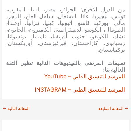
من الدول الأخرى: الجزائر، مصر، ليبيا، المغرب،
تونس، نيجيريا، غانا، السنغال، ساحل العاج، النيجر،
مالي، بوركينا فاسو، إثيوبيا، كينيا، تنزانيا، أوغندا،
الصومال، الكونغو الديمقراطية، الكاميرون، الجابون،
تشاد، الكونغو، جنوب أفريقيا، ناميبيا، بوتسوانا،
زيمبابوي، كازاخستان، قيرغيزستان، أوزبكستان،
تركمانستان.
تعليقات المرضى بالفيديوهات التالية تظهر الثقة
العالية بنا:
المرشد للتنسيق الطبي – YouTube
المرشد للتنسيق الطبي – INSTAGRAM
→
المقالة السابقة
المقالة التالية
←