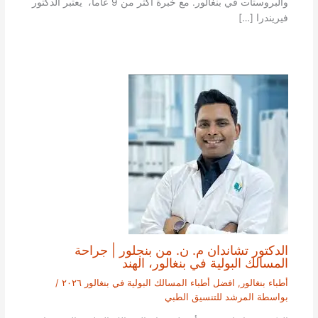
والبروستات في بنغالور. مع خبرة أكثر من 9 عاما، يعتبر الدكتور
فيريندرا […]
الدكتور تشاندان م. ن. من بنجلور | جراحة
المسالك البولية في بنغالور، الهند
أطباء بنغالور
,
افضل أطباء المسالك البولية في بنغالور ٢٠٢٦
/
بواسطة
المرشد للتنسيق الطبي