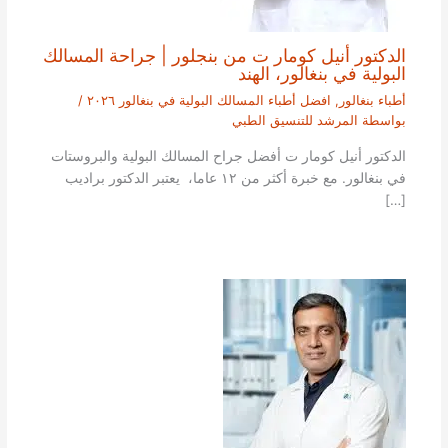
الدكتور أنيل كومار ت من بنجلور | جراحة المسالك
البولية في بنغالور، الهند
أطباء بنغالور
,
افضل أطباء المسالك البولية في بنغالور ٢٠٢٦
/
بواسطة
المرشد للتنسيق الطبي
الدكتور أنيل كومار ت أفضل جراح المسالك البولية والبروستات
في بنغالور. مع خبرة أكثر من ١٢ عاما، يعتبر الدكتور براديب
[…]