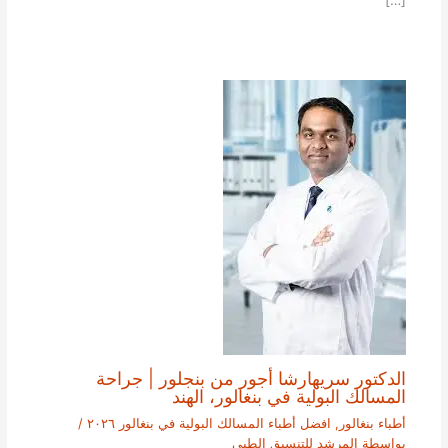
[…]
الدكتور سريهارشا أجور من بنجلور | جراحة
المسالك البولية في بنغالور، الهند
أطباء بنغالور
,
افضل أطباء المسالك البولية في بنغالور ٢٠٢٦
/
بواسطة
المرشد للتنسيق الطبي