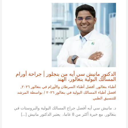
الدكتور مانيش سي أيه من بنجلور | جراحة أورام
المسالك البولية بنغالور، الهند
أطباء بنغالور
,
أفضل أطباء السرطان والأورام في بنغالور ٢٠٢٦
,
افضل أطباء المسالك البولية في بنغالور ٢٠٢٦
/ بواسطة
المرشد
للتنسيق الطبي
د. مانيش سي أيه أفضل جراح المسالك البولية والبروستات في
بنغالور. مع خبرة أكثر من 8 عاما، يعتبر الدكتور مانيش […]