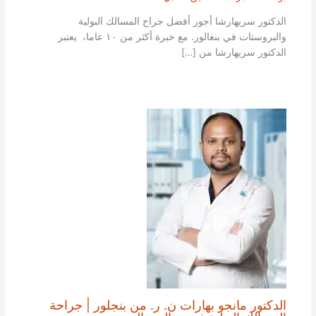
الدكتور سريهارشا أجور أفضل جراح المسالك البولية
والبروستات في بنغالور. مع خبرة أكثر من ١٠ عاما، يعتبر
الدكتور سريهارشا من […]
الدكتور مانجو بهارات ن. ر. من بنجلور | جراحة