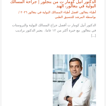
الدكتور أنيل كومار ت من بنجلور | جراحة المسالك
البولية في بنغالور، الهند
أطباء بنغالور
,
افضل أطباء المسالك البولية في بنغالور ٢٠٢٦
/
بواسطة
المرشد للتنسيق الطبي
الدكتور أنيل كومار ت أفضل جراح المسالك البولية والبروستات
في بنغالور. مع خبرة أكثر من ١٢ عاما، يعتبر الدكتور براديب
[…]