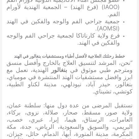
(IAOO) (فرع الهند) – الجمعية الهندية لأورام
الفم.
جمعية جراحي الفم والوجه والفكين في الهند
(AOMSI).
فرع ولاية كارناتاكا لجمعية جراحي الفم والوجه
والفكين في الهند.
خطط رحلتك العلاجية لأفضل أطباء ومستشفيات بنغالور في الهند
“نحن، المرشد لتنسيق العلاج بالخارج وأفضل منسق
ومترجم طبي موثوق في
بنغالور
الهندية، نعمل مع
ابرز وافضل مستشفيات الهند المنتشرة في مومباي،
بنغالور، حيدر آباد، نيودلهي، مدينة لكناو الطبية،
كوتشي، تشيناي.
نستقبل المرضى من عدة دول منها: سلطنة عمان،
ولاية صور، مسقط، صحار، صلالة، نزوى، بركاء،
العامرات، الرستاق، هيما، إبرا، عبري، خصب،
البريمي، والسويق والسعودية، الرياض، جدة، مكة
المكرمة، مدينة المنورة، أبها، الدمام، حائل، جيزان،