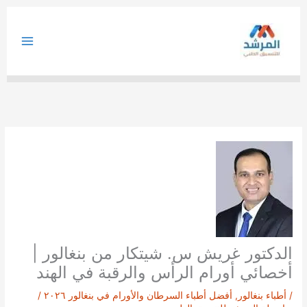
خطي
لى
لمحتوى
الدكتور غريش س. شيتكار من بنغالور |
أخصائي أورام الرأس والرقبة في الهند
/
أطباء بنغالور
,
أفضل أطباء السرطان والأورام في بنغالور ٢٠٢٦
/