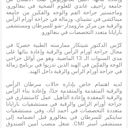
جامعة راجيف غاندي للعلوم الصحية في بنغالورو،
وماجستير جراحة الفم والوجه والفكين من جامعة
ميناكشي في تشيناي، وزمالة في جراحة أورام الرأس
والرقبة من مركز مازومدار-شو للسرطان ومستشفى
نارايانا متعدد التخصصات في بنغالورو.
كرّس الدكتور شيتكار ممارسته الطبية حصريًا في
مجال جراحة أورام الرأس والرقبة وإعادة بنائها على
مدى السنوات الـ 13 الماضية. وهو من أوائل جراحي
الوجه والفكين في الهند الذين تدربوا في برنامج زمالة
في جراحة أورام الرأس والرقبة داخل الهند.
لديه اهتمام خاص بإدارة حالات سرطان الرأس
والرقبة المتقدمة والمتقدمة جدًا، وإعادة بناء الرأس
والرقبة المعقدة وإعادة التأهيل. عمل كاستشاري في
جراحة أورام الرأس والرقبة في مستشفيات نارايانا
متعددة التخصصات في أحمد آباد، وفي مستشفيات
سايتكير للسرطان في بنغالورو قبل انضمامه إلى
مستشفى أستر CMI. شغل منصب أمين الصندوق