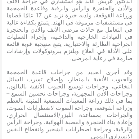
الدكتور غريش أناند هو استشاري في جراحة الأنف
والأذن والحنجرة والرأس والرقبة وقاعدة الجمجمة
وزراعة القوقعة، ولديه خبرة تزيد عن 17 عامًا قضاها
في مستشفيات مرموقة في الهند. يتمتع بكفاءة عالية
في التعامل مع حالات مرضى الأنف والأذن والحنجرة
في العيادات الخارجية والداخلية، وإجراء العمليات
الجراحية الطارئة والاختيارية. يتبع منهجية قوية قائمة
على الأدلة في العلاج ويلتزم ببروتوكولات وإرشادات
صارمة في رعاية المرضى.
وقد أجرى العديد من جراحات قاعدة الجمجمة
والجيوب الأنفية بالمنظار، وإصلاح تسرب السائل
النخاعي، وجراحات توسيع الجيوب الأنفية بالبالون،
وجراحات الأذن المجهرية، وجراحات تحسين السمع –
بما في ذلك زراعة المعينات السمعية المثبتة بالعظم
وزراعة القوقعة، وجراحة الصوت لاضطرابات الصوت،
والجراحات بمساعدة الليزر/الاستئصال الحراري،
وإعادة بناء الحنجرة والقصبة الهوائية، وجراحة الرأس
والرقبة، وجراحة اضطرابات الشخير وانقطاع النفس
الانسدادي النومي.