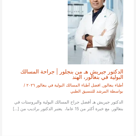
الدكتور جيريش هـ من بنجلور | جراحة المسالك
البولية في بنغالور، الهند
أطباء بنغالور
,
افضل أطباء المسالك البولية في بنغالور ٢٠٢٦
/
بواسطة
المرشد للتنسيق الطبي
الدكتور جيريش هـ أفضل جراح المسالك البولية والبروستات في
بنغالور. مع خبرة أكثر من 15 عاما، يعتبر الدكتور براديب من […]