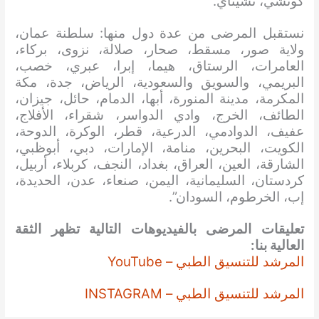
كوتشي، تشيناي.
نستقبل المرضى من عدة دول منها: سلطنة عمان،
ولاية صور، مسقط، صحار، صلالة، نزوى، بركاء،
العامرات، الرستاق، هيما، إبرا، عبري، خصب،
البريمي، والسويق والسعودية، الرياض، جدة، مكة
المكرمة، مدينة المنورة، أبها، الدمام، حائل، جيزان،
الطائف، الخرج، وادي الدواسر، شقراء، الأفلاج،
عفيف، الدوادمي، الدرعية، قطر، الوكرة، الدوحة،
الكويت، البحرين، منامة، الإمارات، دبي، أبوظبي،
الشارقة، العين، العراق، بغداد، النجف، كربلاء، أربيل،
كردستان، السليمانية، اليمن، صنعاء، عدن، الحديدة،
إب، الخرطوم، السودان”.
تعليقات المرضى بالفيديوهات التالية تظهر الثقة
العالية بنا:
المرشد للتنسيق الطبي – YouTube
المرشد للتنسيق الطبي – INSTAGRAM