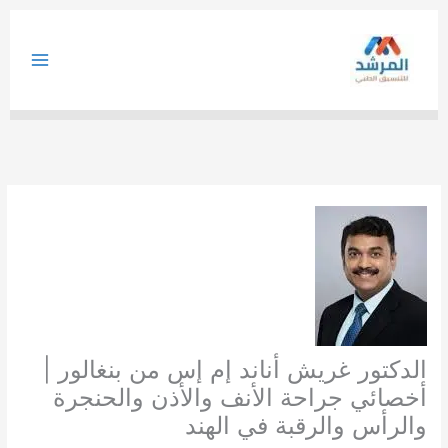
خطي
لى
لمحتوى
الدكتور غريش أناند إم إس من بنغالور |
أخصائي جراحة الأنف والأذن والحنجرة
والرأس والرقبة في الهند