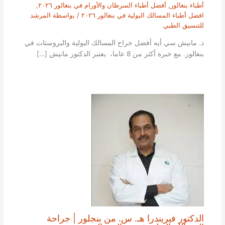
أطباء بنغالور
,
أفضل أطباء السرطان والأورام في بنغالور ٢٠٢٦
,
افضل أطباء المسالك البولية في بنغالور ٢٠٢٦
/ بواسطة
المرشد
للتنسيق الطبي
د. مانيش سي أيه أفضل جراح المسالك البولية والبروستات في
بنغالور. مع خبرة أكثر من 8 عاما، يعتبر الدكتور مانيش […]
الدكتور فيريندرا هـ. س. من بنجلور | جراحة