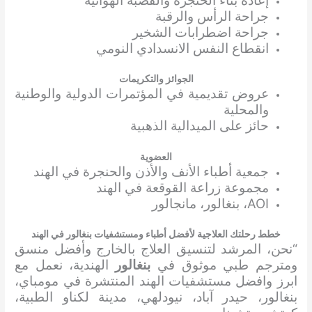
إعادة بناء الحنجرة والقصبة الهوائية
جراحة الرأس والرقبة
جراحة اضطرابات الشخير
انقطاع النفس الانسدادي النومي
الجوائز والتكريمات
عروض تقديمية في المؤتمرات الدولية والوطنية
والمحلية
حائز على الميدالية الذهبية
العضوية
جمعية أطباء الأنف والأذن والحنجرة في الهند
مجموعة زراعة القوقعة في الهند
AOI، بنغالور، مانجالور
خطط رحلتك العلاجية لأفضل أطباء ومستشفيات بنغالور في الهند
“نحن، المرشد لتنسيق العلاج بالخارج وأفضل منسق
ومترجم طبي موثوق في
بنغالور
الهندية، نعمل مع
ابرز وافضل مستشفيات الهند المنتشرة في مومباي،
بنغالور، حيدر آباد، نيودلهي، مدينة لكناو الطبية،