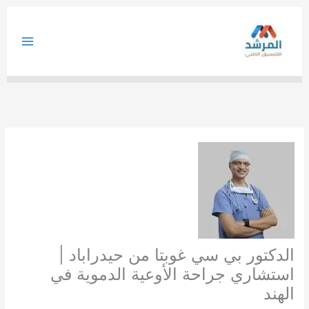
خطي
لى
لمحتوى
الدكتور بي سي غوبتا من حيدراباد |
استشاري جراحة الأوعية الدموية في
الهند