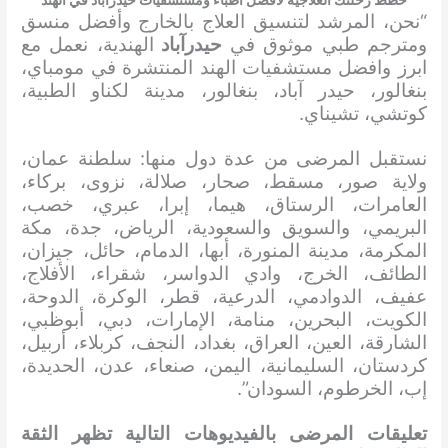
خطط رحلتك العلاجية لأفضل أطباء ومستشفيات حيدرآباد في الهند
“نحن، المرشد لتنسيق العلاج بالخارج وأفضل منسق
ومترجم طبي موثوق في
حيدرآباد
الهندية، نعمل مع
ابرز وافضل مستشفيات الهند المنتشرة في مومباي،
بنغالور، حيدر آباد، بنغالور، مدينة لكناو الطبية،
كوتشي، تشيناي.
نستقبل المرضى من عدة دول منها: سلطنة عمان،
ولاية صور، مسقط، صحار، صلالة، نزوى، بركاء،
العامرات، الرستاق، هيما، إبرا، عبري، خصب،
البريمي، والسويق والسعودية، الرياض، جدة، مكة
المكرمة، مدينة المنورة، أبها، الدمام، حائل، جيزان،
الطائف، الخرج، وادي الدواسر، شقراء، الأفلاج،
عفيف، الدوادمي، الدرعية، قطر، الوكرة، الدوحة،
الكويت، البحرين، منامة، الإمارات، دبي، أبوظبي،
الشارقة، العين، العراق، بغداد، النجف، كربلاء، أربيل،
كردستان، السليمانية، اليمن، صنعاء، عدن، الحديدة،
إب، الخرطوم، السودان”.
تعليقات المرضى بالفيديوهات التالية تظهر الثقة