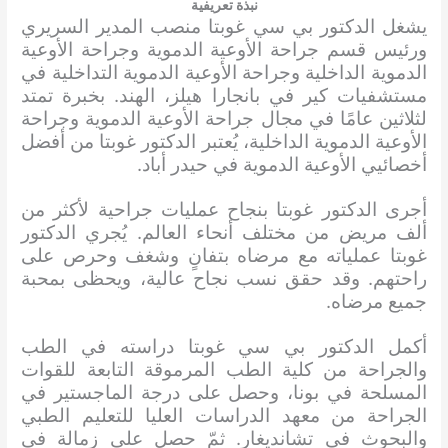
نبذة تعريفية
يشغل الدكتور بي سي غوبتا منصب المدير السريري
ورئيس قسم جراحة الأوعية الدموية وجراحة الأوعية
الدموية الداخلية وجراحة الأوعية الدموية التداخلية في
مستشفيات كير في بانجارا هيلز، الهند. بخبرة تمتد
لثلاثين عامًا في مجال جراحة الأوعية الدموية وجراحة
الأوعية الدموية الداخلية، يُعتبر الدكتور غوبتا من أفضل
أخصائيي الأوعية الدموية في حيدر أباد.
أجرى الدكتور غوبتا بنجاح عمليات جراحية لأكثر من
ألف مريض من مختلف أنحاء العالم. يُجري الدكتور
غوبتا عملياته مع مرضاه بتفانٍ وشغف وحرص على
راحتهم. وقد حقق نسب نجاح عالية، ويحظى بمحبة
جميع مرضاه.
أكمل الدكتور بي سي غوبتا دراسته في الطب
والجراحة من كلية الطب المرموقة التابعة للقوات
المسلحة في بونا، وحصل على درجة الماجستير في
الجراحة من معهد الدراسات العليا للتعليم الطبي
والبحوث في تشانديغار. ثمّ حصل على زمالة في