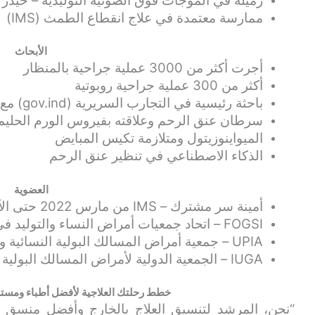
زميلة في الموجات فوق الصوتية التوليدية – حيدر أ
ممارسة معتمدة في علاج انقطاع الطمث (IMS)
الأبحاث
أجرت أكثر من 3000 عملية جراحية بالمنظار
أكثر من 300 عملية جراحية روبوتية
باحثة رئيسية في التجارب السريرية (gov.ind) مع KFRC منذ عام 2017 حتى الآن
سرطان عنق الرحم وعلاقته بفيروس الورم الحلي
الميواينوزيتول ومتلازمة تكيس المبايض
الذكاء الاصطناعي في تنظير عنق الرحم
العضوية
أمينة سر مشترك – IMS من مارس 2022 حتى الآن
FOGSI – اتحاد جمعيات أمراض النساء والتوليد في الهند
UPIA – جمعية أمراض المسالك البولية النسائية واضطرابات قاع الحوض وسلس البول
IUGA – الجمعية الدولية لأمراض المسالك البولية النسائية
خطط رحلتك العلاجية لأفضل أطباء ومستشف
“نحن، المرشد لتنسيق العلاج بالخارج وأفضل منسق