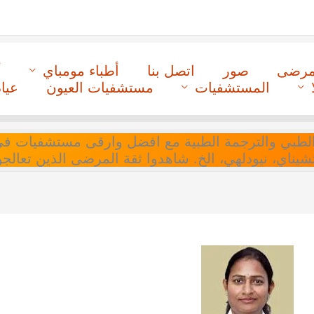
لمرضى
صور
اتصل بنا
أطباء مومباي
أ
المستشفيات
مستشفيات العيون
عيا
ل التنسيق الطبي والترجمة الطبية مع افضل وارقى مستشفيات
 تشيناي، نيودلهي، الخ. شاهدوا ثقة المرضى الذين تعالجو