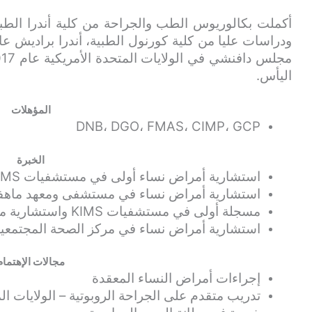
اليأس.
المؤهلات
DNB، DGO، FMAS، CIMP، GCP
الخبرة
استشارية أمراض نساء أولى في مستشفيات KIMS، سيكونديراباد من عام 2018 حتى الآن
استشارية أمراض نساء في مستشفى ومعهد ماهفير للأبحا
مسجلة أولى في مستشفيات KIMS واستشارية مستقلة من 2015-2017
استشارية أمراض نساء في مركز الصحة المجتمعية، فيزاغ 
مجالات الإهتمام
إجراءات أمراض النساء المعقدة
تدريب متقدم على الجراحة الروبوتية – الولايات ا