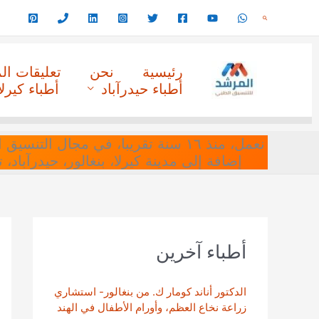
خطي
البحث
لى
لمحتوى
رئيسية
نحن
تعليقات ا
أطباء حيدرآباد
أطباء كيرلا
نعمل، منذ ١٦ سنة تقريبا، في مجا
إضافة إلى مدينة كيرلا، بنغالور، حيدرآباد،
أطباء آخرين
الدكتور أناند كومار ك. من بنغالور- استشاري
زراعة نخاع العظم، وأورام الأطفال في الهند