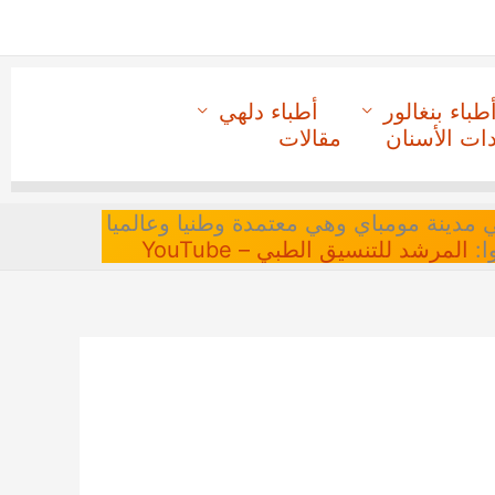
طباء بنغالور
أطباء دلهي
دات الأسنان
مقالات
 في مدينة مومباي وهي معتمدة وطنيا وعالميا
ا:
المرشد للتنسيق الطبي – YouTube