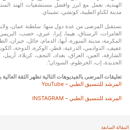
الهندية، نعمل مع ابرز وافضل مستشفيات الهند المنتش
مدينة لكناو الطبية، كوتشي، تشيناي.
نستقبل المرضى من عدة دول منها: سلطنة عمان، ولاية
العامرات، الرستاق، هيما، إبرا، عبري، خصب، البريمي
المكرمة، مدينة المنورة، أبها، الدمام، حائل، جيزان، الط
عفيف، الدوادمي، الدرعية، قطر، الوكرة، الدوحة، الكويت
الشارقة، العين، العراق، بغداد، النجف، كربلاء، أربيل،
الحديدة، إب، الخرطوم، السودان”.
تعليقات المرضى بالفيديوهات التالية تظهر الثقة العالية بن
المرشد للتنسيق الطبي – YouTube
المرشد للتنسيق الطبي – INSTAGRAM
المقالة السابقة