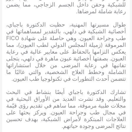
للشبكية وحقن داخل الجسم الزجاجي، مما يضمن
رعاية شاملة لمرضاها.
طوال مسيرتها المهنية، حظيت الدكتورة باجباي،
أخصائية الشبكية في دلهي، بالتقدير لمساهماتها في
طب وجراحة العيون. وهي حاصلة على شهادة FICO
المرموقة (زميلة المجلس الدولي لطب العيون)، مما
يعكس التزامها بالحفاظ على معايير عالية في رعاية
العيون. بصفتها أخصائية عيون ماهرة في دلهي، يتجلى
تفانيها في رعاية المرضى من خلال استشاراتها
الشاملة وخطط العلاج الشخصية، والتي غالبًا ما
تتضمن أحدث التطورات في تكنولوجيا طب العيون.
تشارك الدكتورة باجباي أيضًا بنشاط في البحث
والتعليم. وقد نشرت العديد من الأوراق البحثية في
مجلات طبية مرموقة، مما ساهم في تقديم رؤى قيّمة
في مجال طب وجراحة العيون. ويركز بحثها على
العلاجات المبتكرة لأمراض الشبكية، بهدف تحسين
نتائج المرضى وجودة حياتهم.