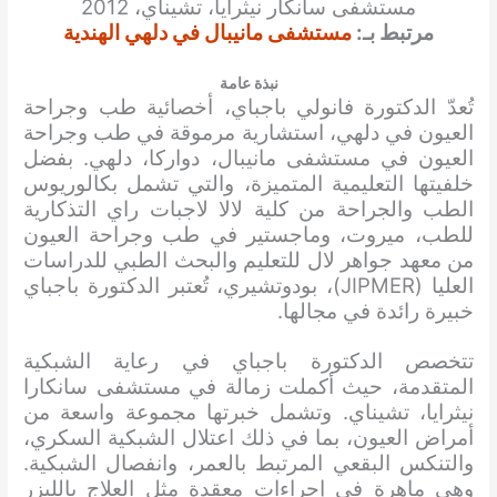
مستشفى سانكار نيثرايا، تشيناي، 2012
مرتبط بـ:
مستشفى مانيبال في دلهي الهندية
نبذة عامة
تُعدّ الدكتورة فانولي باجباي، أخصائية طب وجراحة
العيون في دلهي، استشارية مرموقة في طب وجراحة
العيون في مستشفى مانيبال، دواركا، دلهي. بفضل
خلفيتها التعليمية المتميزة، والتي تشمل بكالوريوس
الطب والجراحة من كلية لالا لاجبات راي التذكارية
للطب، ميروت، وماجستير في طب وجراحة العيون
من معهد جواهر لال للتعليم والبحث الطبي للدراسات
العليا (JIPMER)، بودوتشيري، تُعتبر الدكتورة باجباي
خبيرة رائدة في مجالها.
تتخصص الدكتورة باجباي في رعاية الشبكية
المتقدمة، حيث أكملت زمالة في مستشفى سانكارا
نيثرايا، تشيناي. وتشمل خبرتها مجموعة واسعة من
أمراض العيون، بما في ذلك اعتلال الشبكية السكري،
والتنكس البقعي المرتبط بالعمر، وانفصال الشبكية.
وهي ماهرة في إجراءات معقدة مثل العلاج بالليزر