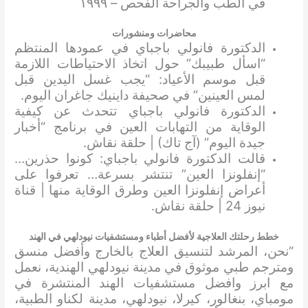
في الطب والجراحة الفحص – ١٩٩٩
محاضرات ومنشورات
الدكتورة فانولي باجباي في عمودها المنتظم
“اسأل طبيبك” حول اتخاذ الاحتياطات اللازمة
قبل موسم الأعياد: “يجب غسل اليدين قبل
لمس العينين” في صحيفة داينيك جاغران اليوم.
الدكتورة فانولي باجباي تتحدث عن كيفية
الوقاية من التهابات العين في برنامج “أخبار
جيدة اليوم” (آج تاك) | حلقة نقاش.
قالت الدكتورة فانولي باجباي: كونوا حذرين…
“إنفلونزا العين” تنتشر بسرعة… تعرفوا على
أعراض إنفلونزا العين وطرق الوقاية منها | قناة
نيوز 24 | حلقة نقاش.
خطط رحلتك العلاجية لأفضل أطباء ومستشفيات نيودلهي في الهند
“نحن، المرشد لتنسيق العلاج بالخارج وأفضل منسق
ومترجم طبي موثوق في مدينة نيودلهي الهندية، نعمل
مع ابرز وافضل مستشفيات الهند المنتشرة في
مومباي، بنغالور، كيرلا، نيودلهي، مدينة لكناو الطبية،