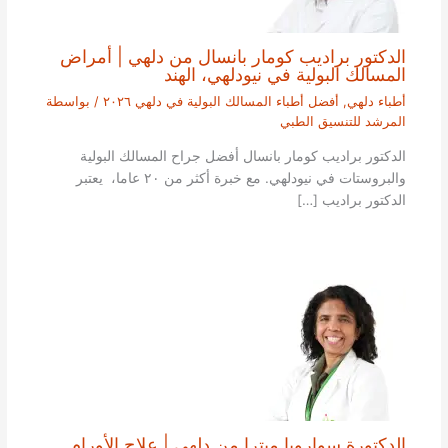
الدكتور براديب كومار بانسال من دلهي | أمراض
المسالك البولية في نيودلهي، الهند
أطباء دلهي
,
أفضل أطباء المسالك البولية في دلهي ٢٠٢٦
/ بواسطة
المرشد للتنسيق الطبي
الدكتور براديب كومار بانسال أفضل جراح المسالك البولية
والبروستات في نيودلهي. مع خبرة أكثر من ٢٠ عاما، يعتبر
الدكتور براديب […]
الدكتورة سواروبا ميترا من دلهي | علاج الأورام