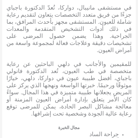
في مستشفى مانيبال، دواركا، تُعدّ الدكتورة باجباي
جزءًا من فريق متعدد التخصصات يتعاون لتقديم رعاية
شاملة للعيون. المستشفى مجهز بأحدث المرافق، بما
في ذلك أدوات التشخيص المتقدمة والمعدات
الجراحية. وهذا يضمن حصول المرضى على
تشخيصات دقيقة وعلاجات فعالة لمجموعة واسعة من
أمراض العيون.
للمقيمين والأجانب في دلهي الباحثين عن رعاية
متخصصة في طب العيون، تُعد الدكتورة فانولي
باجباي، أفضل طبيبة عيون في دواركا، دلهي، خيارًا
موثوقًا ورحيمًا. خبرتها الواسعة ونهجها الذي يركز على
المريض يجعلانها طبيبة متميزة في هذا المجال. سواءً
كان الأمر يتعلق بإدارة أمراض العيون المزمنة أو
معالجة مشاكل البصر الحادة، يمكن للمرضى توقع
رعاية عالية الجودة وشخصية تحت إشرافها.
مجال الخبرة
جراحة الساد