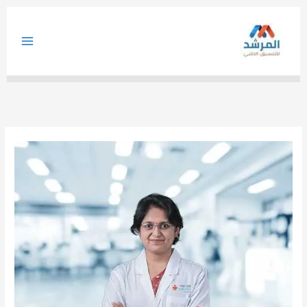
خطي
لى
لمحتوى