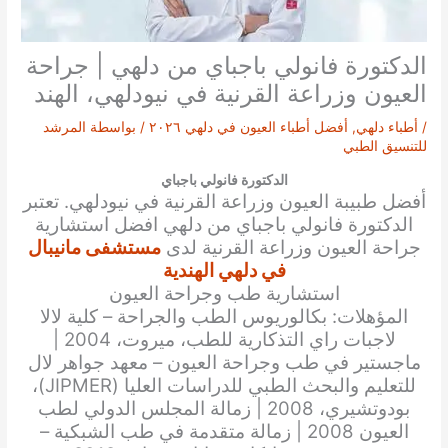
الدكتورة فانولي باجباي من دلهي | جراحة
العيون وزراعة القرنية في نيودلهي، الهند
/
أطباء دلهي
,
أفضل أطباء العيون في دلهي ٢٠٢٦
/ بواسطة
المرشد
للتنسيق الطبي
الدكتورة فانولي باجباي
أفضل طبيبة العيون وزراعة القرنية في نيودلهي. تعتبر
الدكتورة
فانولي باجباي
من دلهي افضل استشارية
جراحة العيون وزراعة القرنية
لدى
مستشفى مانيبال
في دلهي الهندية
استشارية طب وجراحة العيون
المؤهلات: بكالوريوس الطب والجراحة – كلية لالا
لاجبات راي التذكارية للطب، ميروت، 2004 |
ماجستير في طب وجراحة العيون – معهد جواهر لال
للتعليم والبحث الطبي للدراسات العليا (JIPMER)،
بودوتشيري، 2008 | زمالة المجلس الدولي لطب
العيون 2008 | زمالة متقدمة في طب الشبكية –