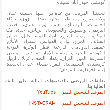
كوتشي، حيدر أباد، تشيناي.
نستقبل المرضى من عدة دول منها: سلطنة عمان،
ولاية صور، مسقط، صحار، صلالة، نزوى، بركاء،
العامرات، الرستاق، هيما، إبرا، عبري، خصب،
البريمي، والسويق والسعودية، الرياض، جدة، مكة
المكرمة، مدينة المنورة، أبها، الدمام، حائل، جيزان،
الطائف، الخرج، وادي الدواسر، شقراء، الأفلاج،
عفيف، الدوادمي، الدرعية، قطر، الوكرة، الدوحة،
الكويت، البحرين، منامة، الإمارات، دبي، أبوظبي،
الشارقة، العين، العراق، بغداد، النجف، كربلاء، أربيل،
كردستان، السليمانية، اليمن، صنعاء، عدن، الحديدة،
إب، الخرطوم، السودان”.
تعليقات المرضى بالفيديوهات التالية تظهر الثقة
العالية بنا:
المرشد للتنسيق الطبي – YouTube
المرشد للتنسيق الطبي – INSTAGRAM