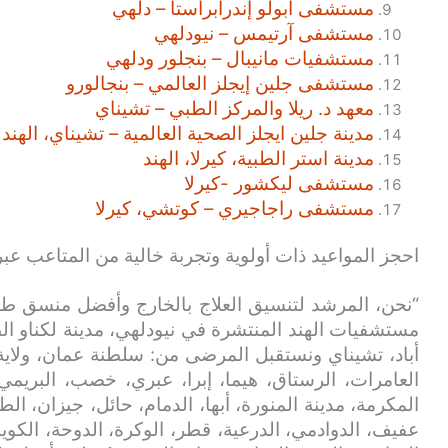
مستشفى أبولو إندرابراستا – دلهي
مستشفى آرتيمس – نيودلهي
مستشفيات مانيبال – بنجلور ودلهي
مستشفى جلين إيجلز العالمي – بنجالورو
معهد د. ريلا والمركز الطبي – تشيناي
مدينة جلين ايجلز الصحية العالمية – تشيناي، الهند
مدينة استر الطبية، كيرلا، الهند
مستشفى ليكشور -كيرلا
مستشفى راجاجيري – كوتشي، كيرلا
احجز المواعيد ذات أولوية وتجربة خالية من المتاعب عبر
“نحن، المرشد لتنسيق العلاج بالخارج وأفضل منسق طب
مستشفيات الهند المنتشرة في نيودلهي، مدينة لكناو الط
أباد، تشيناي ونستقبل المرضى من: سلطنة عمان، ولاية
العامرات، الرستاق، هيما، إبرا، عبري، خصب، البريمي
المكرمة، مدينة المنورة، أبها، الدمام، حائل، جيزان، الط
عفيف، الدوادمي، الدرعية، قطر، الوكرة، الدوحة، الكويت