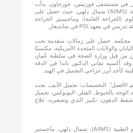
يعمل في مستشفى فورتيس، جورجاون. بدأت
مسيرته الأكاديمية في معهد عموم الهند للعلوم الطبية (AIIMS) شمال دلهي، حيث حصل على
 (MBBS) وماجستير العلوم (الجراحة العامة)، وماجستير الجراحة
حثًا في مجلات علمية محكمة. حصل على زمالات متقدمة تحت
ابان والولايات المتحدة الأمريكية، مكتسبًا
يّن من قِبل وزارة الصحة في سلطنة عُمان
 أكسبه تفاني الدكتور ناندا في الدقة
يبة كأحد أبرز جراحي التجميل في الهند.
م الأفضل”. التخصصات: تجميل الأنف، نحت
لوجه بالخيوط، الفيلر، البوتوكس، تجميل
شفط الدهون، تكبير الثدي وتصغيره، علاج
بكالوريوس الطب والجراحة، معهد عموم الهند للعلوم الطبية (AIIMS)، شمال دلهي، ماجستير