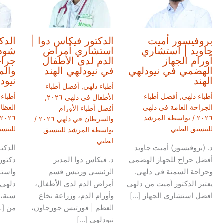
بروفيسور أميت
الدكتور فيكاس دوا |
الدك
جاويد | استشاري
استشاري أمراض
شودر
أورام الجهاز
الدم لدى الأطفال
جراح
الهضمي في نيودلهي
في نيودلهي الهند
والم
الهند
نيود
أطباء دلهي
,
أفضل أطباء
أطباء دلهي
,
أفضل أطباء
أطباء 
الأطفال في دلهي ٢٠٢٦
,
الجراحة العامة في دلهي
العظا
أفضل أطباء الأورام
٢٠٢٦
/ بواسطة
المرشد
٢٠٢٦
والسرطان في دلهي ٢٠٢٦
/
للتنسيق الطبي
للتنس
بواسطة
المرشد للتنسيق
الطبي
د. (بروفيسور) أميت جاويد
الدكت
أفضل جراح للجهاز الهضمي
د. فيكاس دوا المدير
دكتور
وجراحة السمنة في دلهي.
الرئيسي ورئيس قسم
واستب
يعتبر الدكتور أميت من دلهي
أمراض الدم لدى الأطفال،
افضل استشاري الجهاز […]
وأورام الدم، وزراعة نخاع
سنة، 
العظم | فورتيس جورجاون،
من […
نيودلهي […]