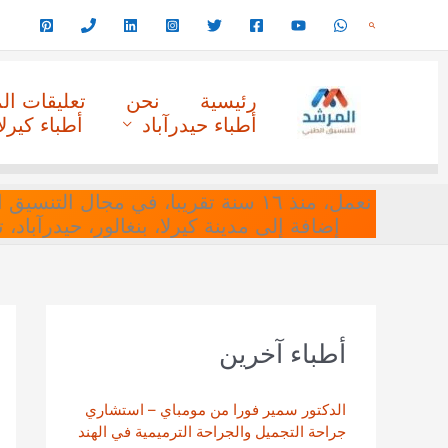
خطي
البحث
لى
لمحتوى
رئيسية
نحن
تعليقات ا
أطباء حيدرآباد
أطباء كيرلا
نعمل، منذ ١٦ سنة تقريبا، في مجا
إضافة إلى مدينة كيرلا، بنغالور، حيدرآباد،
أطباء آخرين
الدكتور سمير فورا من مومباي – استشاري
جراحة التجميل والجراحة الترميمية في الهند