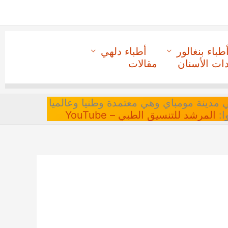
طباء بنغالور
أطباء دلهي
دات الأسنان
مقالات
 في مدينة مومباي وهي معتمدة وطنيا وعالميا
ا:
المرشد للتنسيق الطبي – YouTube