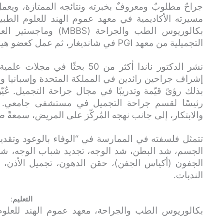
جراحٌ مطلوبٌ ومعروفٌ بخبرته ونتائجه الممتازة، و
بكالوريوس الطب والجراحة
التجميلية من معهد PGI في شانديغار، ثم عمل كعضو هيئة تدريس في معهد PGI في شانديغار.
نشر الدكتور ناندا أكثر من 50 ب
إشراف جراحين رائدين في المملكة المتحدة وإسبانيا والي
بذلك رؤىً قيّمة وتدريبًا في مجال جراحة التجميل. عُ
رئيسًا لقسم جراحة التجميل في مستشفى جامعي. وقد
والابتكار، إلى جانب نهجه المُركّز على المريض، سمعةً ط
تتمثل فلسفته في الممارسة في “الوفاء بالوعود وتقدي
الجسم، شد البطن، شد الوجه، تجديد شباب الوجه، شد ا
الجفون (أكياس الجفن)، حقن الدهون، تجميل الأذن، 
الندبات.
التعليم
: