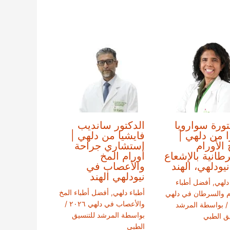
تورة سواروبا
الدكتور سانديب
ا من دلهي |
فايشيا من دلهي |
 الأورام
استشاري جراحة
طانية بالإشعاع
أورام المخ
يودلهي، الهند
والأعصاب في
نيودلهي الهند
دلهي
,
أفضل أطباء
أطباء دلهي
,
أفضل أطباء المخ
ام والسرطان في دلهي
والأعصاب في دلهي ٢٠٢٦
/
/ بواسطة
المرشد
بواسطة
المرشد للتنسيق
يق الطبي
الطبي