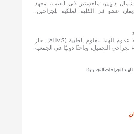
، معهد عموم الهند للعلوم الطبية (AIIMS)، شمال دلهي، ماجستير في الطب، معهد
يا للتعليم الطبي والبحث (PGI)، شانديغار، عضو في الكلية الملكية للجراحين،
:
أتْم براكاش، الميدالية الذهبية في الجراحة، معهد عموم الهند للعلوم الطبية (AIIMS). حاز
لجراحي التجميل، وباحثًا دوليًا في الجمعية
هند للجراحات التجميلية:
ي