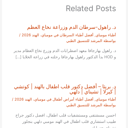
Related Posts
د. راهول-سرطان الدم وزراعة نخاع العظم
أطباء مومباي
,
أفضل أطباء السرطان في مومباي، الهند 2026
/
بواسطة
المرشد للتنسيق الطبي
د. راهول بهارجافا معهد اضطرابات الدم وزرع نخاع العظام مدير
و HOD بدأ الدكتور راهول بهارجافا رحلته في زراعة الخلايا […]
د. بريثا – أفضل دكتور قلب اطفال بالهند | كوتشي
| كيرلا | تشيناي | دلهي
أطباء مومباي
,
أفضل أطباء أمراض أطفال في مومباي، الهند 2026
/
بواسطة
المرشد للتنسيق الطبي
احسن مسشتفى ومستشفيات قلب اطفال، افضل دكتور جراح
طبيب استشاري قلب اطفال في الهند مومبي دلهي بنجلور
تشيناي حدراباد