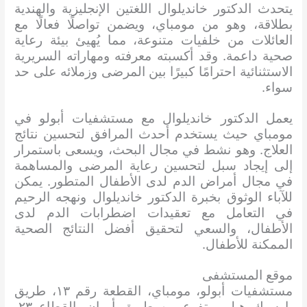
يتحدث الدكتور خانديلوال اللغتين الإنجليزية والهندية
بطلاقة، وهو من مومباي، ويضمن تواصلًا فعالًا مع
العائلات من خلفيات متنوعة، مما يُهيئ بيئة رعاية
صحية داعمة. وقد أكسبته معرفته ومهاراته السريرية
الاستثنائية احترامًا كبيرًا بين المرضى وزملائه على حد
سواء.
يعمل الدكتور خانديلوال مع مستشفيات أبولو في
مومباي حيث يستخدم أحدث المرافق لتحسين نتائج
العلاج. وهو نشط في مجال البحث، ويسعى باستمرار
إلى إيجاد سبل لتحسين رعاية المرضى والمساهمة
في مجال أمراض الدم لدى الأطفال المتطور. يمكن
للآباء الوثوق بخبرة الدكتور خانديلوال ونهجه الرحيم
في التعامل مع تعقيدات اضطرابات الدم لدى
الأطفال، والسعي لتحقيق أفضل النتائج الصحية
الممكنة للأطفال.
موقع المستشفى
مستشفيات أبولو، مومباي، القطعة رقم ١٣، طريق
بارسيك هيل، متفرع من طريق أوران، القطاع ٢٣،