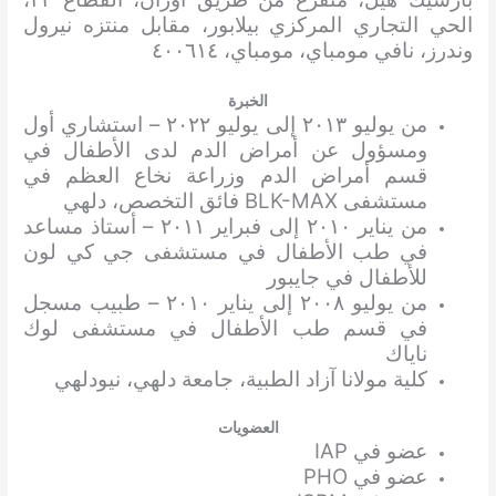
الحي التجاري المركزي بيلابور، مقابل منتزه نيرول
وندرز، نافي مومباي، مومباي، ٤٠٠٦١٤
الخبرة
من يوليو ٢٠١٣ إلى يوليو ٢٠٢٢ – استشاري أول
ومسؤول عن أمراض الدم لدى الأطفال في
قسم أمراض الدم وزراعة نخاع العظم في
مستشفى BLK-MAX فائق التخصص، دلهي
من يناير ٢٠١٠ إلى فبراير ٢٠١١ – أستاذ مساعد
في طب الأطفال في مستشفى جي كي لون
للأطفال في جايبور
من يوليو ٢٠٠٨ إلى يناير ٢٠١٠ – طبيب مسجل
في قسم طب الأطفال في مستشفى لوك
ناياك
كلية مولانا آزاد الطبية، جامعة دلهي، نيودلهي
العضويات
عضو في IAP
عضو في PHO