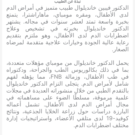
نبذة عن الطبيب
الدكتور فيبين خانديلوال طبيب متميز في أمراض الدم
لدى الأطفال، ومقره مومباي، ماهاراشترا، يتمتع
بخبرة واسعة تمتد لعشر سنوات في مجاله. يشتهر
الدكتور خانديلوال بخبرته في تشخيص وعلاج
اضطرابات الدم لدى الأطفال، وهو ملتزم بتقديم
رعاية عالية الجودة وخيارات علاجية متقدمة لمرضاه
الصغار.
يحمل الدكتور خانديلوال من مومباي مؤهلات متعددة،
بما في ذلك بكالوريوس الطب والجراحة، ودكتوراه
في طب الأطفال، وزمالة FNB، مما يؤهله لفهم
شامل لأمراض الدم. يتجلى التزام الدكتور خانديلوال
بالتقدم الطبي من خلال منشوراته العديدة في مجلات
علمية مرموقة، مسلطًا الضوء على مساهماته في
مجال أمراض الدم لدى الأطفال. تشمل أعماله
البارزة دراسات حول زراعة الخلايا الجذعية، ونتائج
كوفيد-19 لدى متلقي الأعضاء، واستراتيجيات إدارة
مختلف اضطرابات الدم.