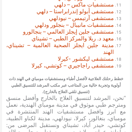
مستشفيات ماكس – دلهي
مستشفى أبولو إندرابراستا – دلهي
مستشفى آرتيمس – نيودلهي
مستشفيات مانيبال – بنجلور ودلهي
مستشفى جلين إيجلز العالمي – بنجالورو
معهد د. ريلا والمركز الطبي – تشيناي
مدينة جلين ايجلز الصحية العالمية – تشيناي،
الهند
مستشفى ليكشور -كيرلا
مستشفى راجاجيري – كوتشي، كيرلا
خطط رحلتك العلاجية لأفضل أطباء ومستشفيات مومباي في الهند ذات
أولوية وتجربة خالية من المتاعب عبر مكتب المرشد للتنسيق الطبي
(تنسيق تلقي العلاج بالخارج).
“نحن، المرشد لتنسيق العلاج بالخارج وأفضل منسق
ومترجم طبي موثوق في مدينة مومباي الهندية، نعمل
مع ابرز وافضل مستشفيات الهند المنتشرة في
مومباي، بنغالور، كيرلا، نيودلهي، مدينة لكناو الطبية،
كوتشي، حيدر أباد، تشيناي ونستقبل المرضى من:
سلطنة عمان، ولاية صور، مسقط، صحار، صلالة،