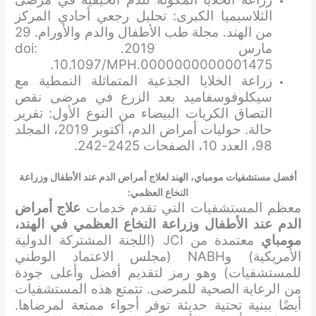
الثلاسيميا الكبرى: تحليل رجعي أحادي المركز
من الهند. مجلة طب الأطفال والدم والأورام. 29
مارس 2019. doi:
10.1097/MPH.0000000000001475.
زراعة الخلايا الجذعية المتماثلة النمطية مع
سيكلوفوسفاميد بعد الزرع في مرضى نقص
التصاق الكريات البيضاء من النوع الأول: تقرير
حالة. حوليات أمراض الدم، أكتوبر 2019، المجلد
98، العدد 10، الصفحات 2425-242.
أفضل مستشفيات مومباي، الهند لعلاج أمراض الدم عند الأطفال وزراعة
النخاع العظمي:
معظم المستشفيات التي تقدم خدمات
علاج أمراض
الدم عند الأطفال وزراعة النخاع العظمي في الهند،
مومباي
معتمدة من JCI (اللجنة المشتركة الدولية
الأمريكية) وNABH (مجلس الاعتماد الوطني
للمستشفيات) وهو رمز لتقديم أفضل وأعلى جودة
من الرعاية الصحية للمرضى. تتمتع هذه المستشفيات
أيضًا ببنية تحتية حديثة توفر أجواء ممتعة لمرضاها.