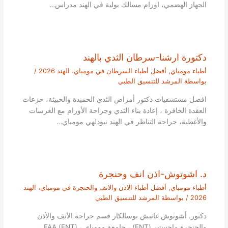
الجهاز الهضمي، اورام مسالك بولية في الهند مدراس…
دكتورة ارشنا-سرطان الثدي بالهند
أطباء مومباي
,
أفضل أطباء السرطان في مومباي، الهند 2026
/
بواسطة
المرشد للتنسيق الطبي
افضل مستشفيات دكتور أمراض الثدي الحميدة والخبيثة، خزعات
العقدة الخافرة ، إعادة بناء الثدي وجراحة الأورام مع الغرسات
والأغطية، جراحة التناظر في الهند نيودلهي مومباي…
د. اشوتوش-اذن انف وحنجرة
أطباء مومباي
,
أفضل أطباء الاذن والانف والحنجرة في مومباي، الهند
2026
/ بواسطة
المرشد للتنسيق الطبي
دكتور. أشوتوش غانيش بوسالكار قسم جراحة الأنف والأذن
والحنجرة ماجستير (ENT) ، جامعة مومباي ، FAA (ENT) ،