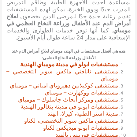
بمساعدة أحدث الأجهزة الطبية وطاقم التمريض
المدرب جيدًا وذوي الخبرة، يمكن لهذه المستشفيات
تقديم رعاية جيدة جدًا للمرضى الذين يخضعون
لعلاج
أمراض الدم عند الأطفال وزراعة النخاع العظمي في
مومباي
. كما أنها توفر خدمات الطوارئ والخدمات
الإسعافية على مدار 24 ساعة طوال أيام الأسبوع.
هذه هي أفضل مستشفيات في الهند، مومباي لعلاج أمراض الدم عند
الأطفال وزراعة النخاع العظمي:
مستشفيات ابولو في مدينة مومباي الهندية
مستشفى نانافتي ماكس سوبر التخصصي –
مومباي
مستشفى كوكيلابين دهيروباي امباني – مومباي
مستشفيات ووكهارت – مومباي
مستشفى ومركز أبحاث جاسلوك – مومباي
مستشفيات ابولو في مدينة بنغالور الهندية
مدينة استر الطبية، كيرلا، الهند
مستشفى ماكس سوبر التخصصي، لكناو
مستشفيات ابولو ميديكس لكناو
مستشفيات فورتيس بالهند