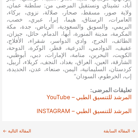
أباد، تشيناي ونستقبل المرضى من: سلطنة عمان،
ولاية صور، مسقط، صحار، صلالة، نزوى، بركاء،
العامرات، الرستاق، هيما، إبرا، عبري، خصب،
البريمي، والسويق والسعودية، الرياض، جدة، مكة
المكرمة، مدينة المنورة، أبها، الدمام، حائل، جيزان،
الطائف، الخرج، وادي الدواسر، شقراء، الأفلاج،
عفيف، الدوادمي، الدرعية، قطر، الوكرة، الدوحة،
الكويت، البحرين، منامة، الإمارات، دبي، أبوظبي،
الشارقة، العين، العراق، بغداد، النجف، كربلاء، أربيل،
كردستان، السليمانية، اليمن، صنعاء، عدن، الحديدة،
إب، الخرطوم، السودان”
تعليقات المرضى:
المرشد للتنسيق الطبي – YouTube
المرشد للتنسيق الطبي – INSTAGRAM
→
المقالة السابقة
المقالة التالية
←