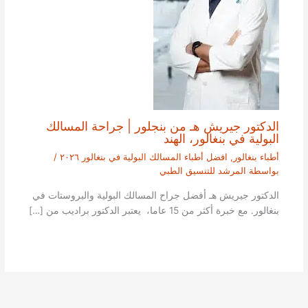
الدكتور جيريش هـ من بنجلور | جراحة المسالك
البولية في بنغالور، الهند
أطباء بنغالور
,
افضل أطباء المسالك البولية في بنغالور ٢٠٢٦
/
بواسطة
المرشد للتنسيق الطبي
الدكتور جيريش هـ أفضل جراح المسالك البولية والبروستات في
بنغالور. مع خبرة أكثر من 15 عاما، يعتبر الدكتور براديب من […]