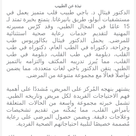
نبذة عن الطبيب
الدكتور فيثال د. باجي طبيب قلب متميز يعمل في
مستشفيات أبولو، طريق بانيرغاتا. يتمتع بخبرة تمتد لـ
15 عامًا في المجال الطبي، وقد كرّس مسيرته
المهنية لتقديم خدمات رعاية صحية استثنائية
للمرضى. يحمل الدكتور فيثال بكالوريوس طب
وجراحة، دكتوراه في الطب العام، دكتوراه في طب
القلب، دبلومة في طب القلب، دبلومة في طب
القلب، مما يُبرز تدريبه المكثف والتزامه بالتميز
الطبي. يتقن الدكتور باجي لغات متعددة، مما يضمن
تواصلًا فعالًا مع مجموعة متنوعة من المرضى.
يشتهر بنهجه المُركز على المريض، مُشددًا على أهمية
فهم الاحتياجات الفريدة لكل مريض وتاريخه الطبي.
تشمل خبرته مجموعة واسعة من الحالات المتعلقة
بأمراض القلب، مما يُمكّنه من تقديم تشخيصات
وعلاجات دقيقة. ويضمن حصول المرضى على رعاية
مُصممة خصيصًا لتلبية احتياجاتهم الصحية الفردية.