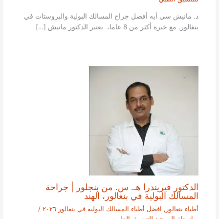
د. مانيش سي أيه أفضل جراح المسالك البولية والبروستات في
بنغالور. مع خبرة أكثر من 8 عاما، يعتبر الدكتور مانيش […]
الدكتور فيريندرا هـ. س. من بنجلور | جراحة
المسالك البولية في بنغالور، الهند
أطباء بنغالور
,
افضل أطباء المسالك البولية في بنغالور ٢٠٢٦
/
بواسطة
المرشد للتنسيق الطبي