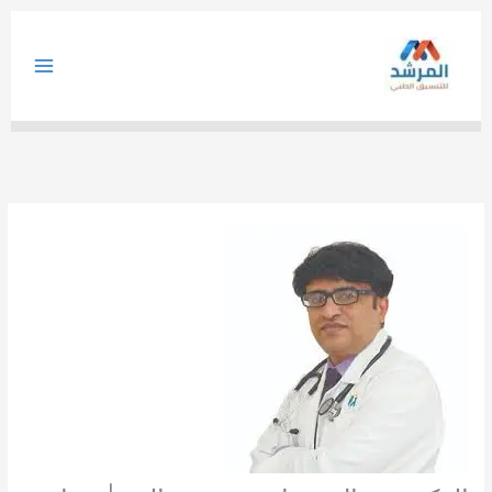
خطي
لى
لمحتوى