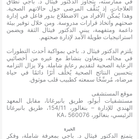
في ممارسته، يتجاوز الدكتور فيثال د. باجي نطاق
العلاجات، إذ يُثقِّف المرضى حول حالاتهم الصحية.
وهذا يُمكِّن الأفراد من الاضطلاع بدور فاعل في إدارة
صحتهم واتخاذ قرارات مدروسة. ومن خلال توفير بيئة
داعمة ومتفهمة، يبني الدكتور فيثال الثقة ويضمن
استراتيجيات طويلة الأمد لإدارة صحتهم.
يلتزم الدكتور فيثال د. باجي بمواكبة أحدث التطورات
في مجاله، ويتعاون بنشاط مع غيره من أخصائيي
الرعاية الصحية لتقديم رعاية شاملة. ولا يزال التزامه
بتحسين النتائج الصحية يُخلِّف أثرًا دائمًا في حياة
مرضاه، مُرسِّخًا سمعته كطبيب قلب موثوق.
موقع المستشفى
مستشفيات أبولو، طريق بانيرغاتا، مقابل المعهد
الهندي للإدارة – بنغالور، 154/11، طريق بانيرغاتا
الرئيسي، بنغالور، KA، 560076
الخبرة
يتمتع الدكتور فيثال د. باجي بمعرفة شاملة، وفكر