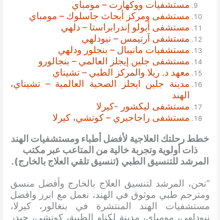
مستشفيات ووكهارت – مومباي
مستشفى ومركز أبحاث جاسلوك – مومباي
مستشفى أبولو إندرابراستا – دلهي
مستشفى آرتيمس – نيودلهي
مستشفيات مانيبال – بنجلور ودلهي
مستشفى جلين إيجلز العالمي – بنجالورو
معهد د. ريلا والمركز الطبي – تشيناي
مدينة جلين ايجلز الصحية العالمية – تشيناي،
الهند
مستشفى ليكشور -كيرلا
مستشفى راجاجيري – كوتشي، كيرلا
خطط رحلتك العلاجية لأفضل أطباء ومستشفيات الهند
ذات أولوية وتجربة خالية من المتاعب عبر مكتب
المرشد للتنسيق الطبي (تنسيق تلقي العلاج بالخارج).
“نحن، المرشد لتنسيق العلاج بالخارج وأفضل منسق
ومترجم طبي موثوق في الهند، نعمل مع ابرز وافضل
مستشفيات الهند المنتشرة في بنغالور، كيرلا،
نيودلهي، مومباي، مدينة لكناو الطبية، كوتشي، حيدر