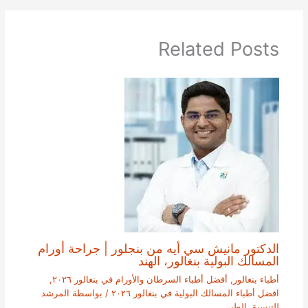
Related Posts
الدكتور مانيش سي أيه من بنجلور | جراحة أورام
المسالك البولية بنغالور، الهند
أطباء بنغالور
,
أفضل أطباء السرطان والأورام في بنغالور ٢٠٢٦
,
افضل أطباء المسالك البولية في بنغالور ٢٠٢٦
/ بواسطة
المرشد
للتنسيق الطبي