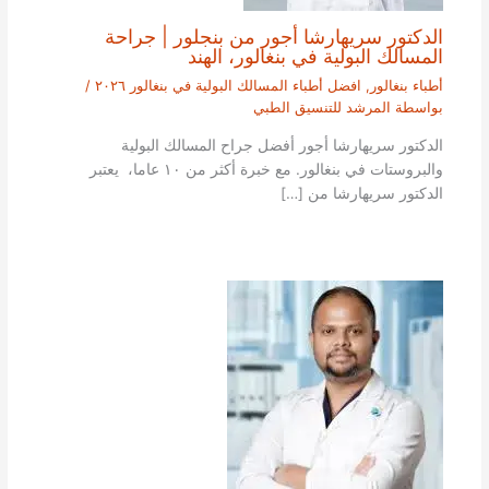
الدكتور سريهارشا أجور من بنجلور | جراحة
المسالك البولية في بنغالور، الهند
أطباء بنغالور
,
افضل أطباء المسالك البولية في بنغالور ٢٠٢٦
/
بواسطة
المرشد للتنسيق الطبي
الدكتور سريهارشا أجور أفضل جراح المسالك البولية
والبروستات في بنغالور. مع خبرة أكثر من ١٠ عاما، يعتبر
الدكتور سريهارشا من […]