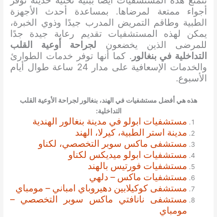
تتمتع هذه المستشفيات أيضًا ببنية تحتية حديثة توفر
أجواء ممتعة لمرضاها. بمساعدة أحدث الأجهزة
الطبية وطاقم التمريض المدرب جيدًا وذوي الخبرة،
يمكن لهذه المستشفيات تقديم رعاية جيدة جدًا
للمرضى الذين يخضعون
لجراحة أوعية القلب
التداخلية في بنغالور
. كما أنها توفر خدمات الطوارئ
والخدمات الإسعافية على مدار 24 ساعة طوال أيام
الأسبوع.
هذه هي أفضل مستشفيات في الهند، بنغالور
لجراحة الأوعية القلب
التداخلية
:
مستشفيات ابولو في مدينة بنغالور الهندية
مدينة استر الطبية، كيرلا، الهند
مستشفى ماكس سوبر التخصصي، لكناو
مستشفيات ابولو ميديكس لكناو
مستشفيات فورتيس بالهند
مستشفيات ماكس – دلهي
مستشفى كوكيلابين دهيروباي امباني – مومباي
مستشفى نانافتي ماكس سوبر التخصصي –
مومباي