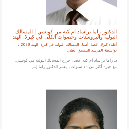
الدكتور راما براساد ام كيه من كوتشي | المسالك
البولية والبروستات وحصوات الكلى في كيرلا، الهند
أطباء كيرلا
,
افضل أطباء المسالك البولية في كيرلا، الهند 2026
/
بواسطة
المرشد للتنسيق الطبي
د. راما براساد ام كيه أفضل جراح المسالك البولية في كوتشي.
مع خبرة أكثر من ١٠ سنوات، يعتبر الدكتور راما […]