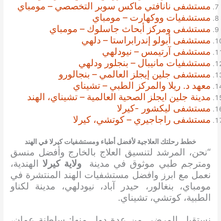
مستشفى نانافتي ماكس سوبر التخصصي – مومباي
مستشفيات ووكهارت – مومباي
مستشفى ومركز أبحاث جاسلوك – مومباي
مستشفى أبولو إندرابراستا – دلهي
مستشفى آرتيمس – نيودلهي
مستشفيات مانيبال – بنجلور ودلهي
مستشفى جلين إيجلز العالمي – بنجالورو
معهد د. ريلا والمركز الطبي – تشيناي
مدينة جلين ايجلز الصحية العالمية – تشيناي، الهند
مستشفى ليكشور -كيرلا
مستشفى راجاجيري – كوتشي، كيرلا
خطط رحلتك العلاجية لأفضل أطباء ومستشفيات كيرلا في الهند
“نحن، المرشد لتنسيق العلاج بالخارج وأفضل منسق
ومترجم طبي موثوق في مدينة
ولاية كيرلا
الهندية،
نعمل مع ابرز وافضل مستشفيات الهند المنتشرة في
مومباي، بنغالور، حيدر آباد، نيودلهي، مدينة لكناو
الطبية، كوتشي، تشيناي.
نستقبل المرضى من عدة دول منها: سلطنة عمان،