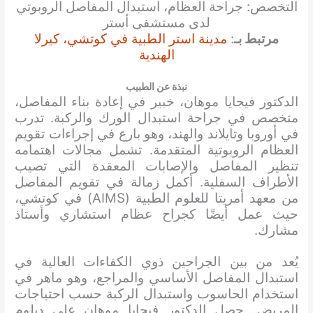
التخصص: جراحة العظام، استبدال المفاصل الروبوتي
لدى مستشفى أستر
مرتبط بـ
:
مدينة استر الطبية في كوتشي، كيرلا
الهندية
نبذة عن الطبيب
الدكتور فيجايا موهان، خبير في إعادة بناء المفاصل،
متخصص في جراحة استبدال الورك والركبة. تدرب
في أوروبا وتايلاند والهند، وهو بارع في إجراءات تقويم
العظام الروبوتية المتقدمة. تشمل مجالات اهتمامه
تنظير المفاصل والإصابات المعقدة التي تصيب
الأطراف السفلية. أكمل زمالة في تقويم المفاصل
من معهد أمريتا للعلوم الطبية (AIMS) في كوتشي،
حيث عمل أيضًا كجراح عظام استشاري وأستاذ
مشارك.
يُعد من بين الجراحين ذوي الكفاءات العالية في
استبدال المفاصل الأساسي والمراجع، وهو ماهر في
استخدام الحاسوب واستبدال الركبة حسب احتياجات
المريض. حصل الدكتور فيجايا موهان على دبلوم