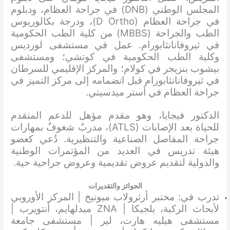
المجلس الوطني (DNB) في جراحة العظام، ودبلوم
في جراحة العظام (D Ortho)، ودرجة بكالوريوس
الطب والجراحة (MBBS) من كلية الطب الحكومية
في ثيروفانانثابورام. عمل في مستشفى لورديس
وكلية الطب الحكومية في كوتشي؛ ومستشفى
بيشوب بنزيجر في كولام؛ والمركز الإقليمي للسرطان
في ثيروفانانثابورام قبل انضمامه إلى مركز التميز في
جراحة العظام في أستر ميدسيتي.
الدكتور فيجايا، وهو مقدم مؤهل للدعم المتقدم
للحياة بعد الإصابات (ATLS)، مدربٌ شغوفٌ بمهارات
جراحة المفاصل الصناعية والتنظيرية. دُعي كعضو
هيئة تدريس في العديد من المؤتمرات الوطنية
والدولية لتقديم عروض تقديمية وعروض جراحية حية.
الجوائز والتقديرات
تدرب في: مختبر أرثرولاب ميونيخ | المركز الأوروبي
لأبحاث الركبة، بلجيكا | ZNA ميدلهايم، أنتويرب |
مستشفى هيليه هارت، لير | مستشفى جامعة