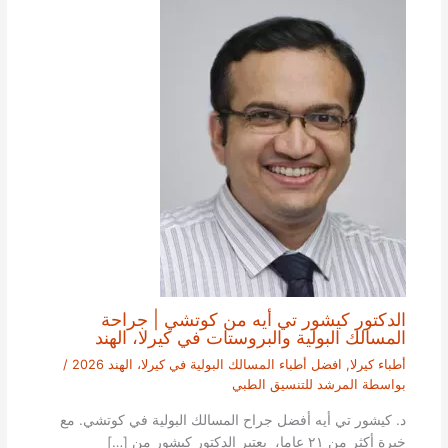
الدكتور كيشور تي أيه من كوتشي | جراحة
المسالك البولية والبروستات في كيرلا، الهند
أطباء كيرلا
,
افضل أطباء المسالك البولية في كيرلا، الهند 2026
/
بواسطة
المرشد للتنسيق الطبي
د. كيشور تي أيه أفضل جراح المسالك البولية في كوتشي. مع
خبرة أكثر من ٢١ عاما، يعتبر الدكتور كيشور من […]