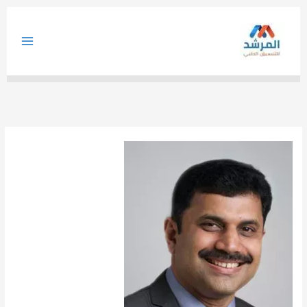
خطي
لى
لمحتوى