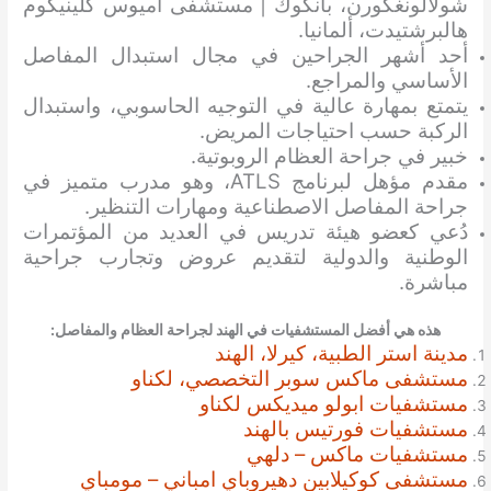
شولالونغكورن، بانكوك | مستشفى أميوس كلينيكوم
هالبرشتيدت، ألمانيا.
أحد أشهر الجراحين في مجال استبدال المفاصل
الأساسي والمراجع.
يتمتع بمهارة عالية في التوجيه الحاسوبي، واستبدال
الركبة حسب احتياجات المريض.
خبير في جراحة العظام الروبوتية.
مقدم مؤهل لبرنامج ATLS، وهو مدرب متميز في
جراحة المفاصل الاصطناعية ومهارات التنظير.
دُعي كعضو هيئة تدريس في العديد من المؤتمرات
الوطنية والدولية لتقديم عروض وتجارب جراحية
مباشرة.
هذه هي أفضل المستشفيات في الهند لجراحة العظام والمفاصل:
مدينة استر الطبية، كيرلا، الهند
مستشفى ماكس سوبر التخصصي، لكناو
مستشفيات ابولو ميديكس لكناو
مستشفيات فورتيس بالهند
مستشفيات ماكس – دلهي
مستشفى كوكيلابين دهيروباي امباني – مومباي