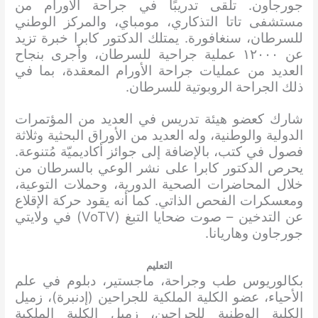
جورجاون. تلقى تدريبًا في جراحة الأورام من
مستشفى تاتا التذكاري، مومباي، والمركز الوطني
للسرطان، سنغافورة. يمتلك الدكتور كابرا خبرة تزيد
عن ١٢٠٠٠ عملية جراحية للسرطان، وأجرى بنجاح
العديد من عمليات جراحة الأورام المعقدة، بما في
ذلك الجراحة الروبوتية للسرطان.
شارك كعضو هيئة تدريس في العديد من المؤتمرات
الدولية والوطنية، وله العديد من الأوراق البحثية وثلاثة
فصول في كتب، بالإضافة إلى جوائز أكاديميّة مُتنوعة.
يحرص الدكتور كابرا على نشر الوعي بالسرطان من
خلال المحاضرات الصحية الدورية، وحملات التوعية،
ومعسكرات الفحص الذاتي. كما أنه يقود حركة الإقلاع
عن التدخين – صوت ضحايا التبغ (VoTV) في ولايتي
جورجاون وهاريانا.
التعليم
بكالوريوس طب وجراحة، ماجستير، دبلوم في علم
الأحياء، عضو الكلية الملكية للجراحين (إدنبرة)، زميل
الكلية الوطنية للجراحين، زميل الكلية الملكية