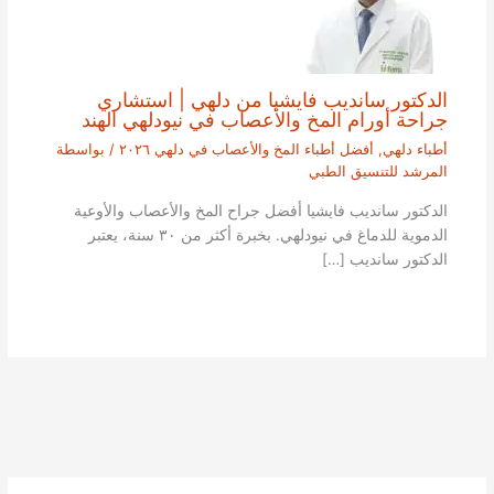
الدكتور سانديب فايشيا من دلهي | استشاري
جراحة أورام المخ والأعصاب في نيودلهي الهند
أطباء دلهي
,
أفضل أطباء المخ والأعصاب في دلهي ٢٠٢٦
/ بواسطة
المرشد للتنسيق الطبي
الدكتور سانديب فايشيا أفضل جراح المخ والأعصاب والأوعية
الدموية للدماغ في نيودلهي. بخبرة أكثر من ٣٠ سنة، يعتبر
الدكتور سانديب […]