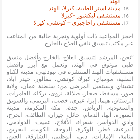
الهند
مدينة استر الطبية، كيرلا، الهند
مستشفى ليكشور -كيرلا
مستشفى راجاجيري – كوتشي، كيرلا
احجز المواعيد ذات أولوية وتجربة خالية من المتاعب
عبر مكتب تنسيق تلقي العلاج بالخارج.
“نحن، المرشد لتنسيق العلاج بالخارج وأفضل منسق
طبي موثوق في الهند، ونعمل مع أبرز وافضل
مستشفيات الهند المنتشرة في نيودلهي، مدينة لكناو
الطبية، مومباي، كيرلا، كوتشي، بنغالور، حيدر أباد،
تشيناي ونستقبل المرضى من: سلطنة عمان، ولاية
صور، مسقط، صحار، صلالة، نزوى، بركاء، العامرات،
الرستاق، هيما، إبرا، عبري، خصب، البريمي، والسويق
والسعودية، الرياض، جدة، مكة المكرمة، مدينة
المنورة، أبها، الدمام، حائل، جيزان، الطائف، الخرج،
وادي الدواسر، شقراء، الأفلاج، عفيف، الدوادمي،
الدرعية، قطر، الوكرة، الدوحة، الكويت، البحرين،
منامة، الإمارات، دبي، أبوظبي، الشارقة، العين،