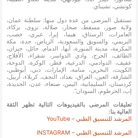
كوتشي، تشيناي.
نستقبل المرضى من عدة دول منها: سلطنة عمان،
ولاية صور، مسقط، صحار، صلالة، نزوى، بركاء،
العامرات، الرستاق، هيما، إبرا، عبري، خصب،
البريمي، والسويق والسعودية، الرياض، جدة، مكة
المكرمة، مدينة المنورة، أبها، الدمام، حائل، جيزان،
الطائف، الخرج، وادي الدواسر، شقراء، الأفلاج،
عفيف، الدوادمي، الدرعية، قطر، الوكرة، الدوحة،
الكويت، البحرين، منامة، الإمارات، دبي، أبوظبي،
الشارقة، العين، العراق، بغداد، النجف، كربلاء، أربيل،
كردستان، السليمانية، اليمن، صنعاء، عدن، الحديدة،
إب، الخرطوم، السودان”.
تعليقات المرضى بالفيديوهات التالية تظهر الثقة
العالية بنا:
المرشد للتنسيق الطبي – YouTube
المرشد للتنسيق الطبي – INSTAGRAM