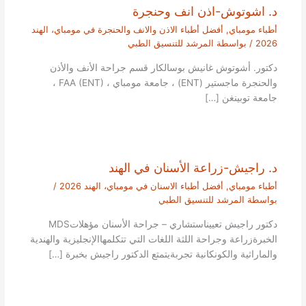
د. اشوتوش-اذن انف وحنجرة
أطباء مومباي
,
أفضل أطباء الاذن والانف والحنجرة في مومباي، الهند
2026
/ بواسطة
المرشد للتنسيق الطبي
دكتور. أشوتوش غانيش بوسالكار قسم جراحة الأنف والأذن
والحنجرة ماجستير (ENT) ، جامعة مومباي ، FAA (ENT) ،
جامعة توبينغن […]
د. راجيش-زراعة الأسنان في الهند
أطباء مومباي
,
أفضل أطباء الاسنان في مومباي، الهند 2026
/
بواسطة
المرشد للتنسيق الطبي
دكتور راجيش تعييناستشاري – جراحة الأسنان مؤهلاتMDS
الخبرةزراعة وجراحة اللثة اللغات التي تتكلمهاالإنجليزية والهندية
والماراثية والكونكانية تجربةيتمتع الدكتور راجيش بخبرة […]