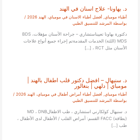
د. بهاونا- علاج اسنان في الهند
أطباء مومباي
,
أفضل أطباء الاسنان في مومباي، الهند 2026
/
بواسطة
المرشد للتنسيق الطبي
دكتورة بهاونا تعييناستشاري – جراحة الأسنان مؤهلاتBDS ،
MDS (اللثة) الخدمات المقدمةتم إجراء جميع أنواع علاجات
الأسنان مثل RCT ، […]
د. سنيهال – افضل دكتور قلب اطفال بالهند |
مومباي | دلهي | بنغالور
أطباء مومباي
,
أفضل أطباء أمراض أطفال في مومباي، الهند 2026
/
بواسطة
المرشد للتنسيق الطبي
د. سنيهال كولكارني استشاري ، طب الاطفالMD ، DNB
(بطاقة) FACC القسم: أمراض القلب / الأطفال لدى الأطفال ،
طب […]