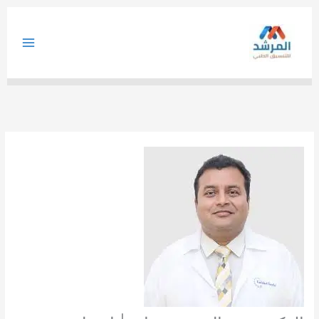
خطي
لى
لمحتوى