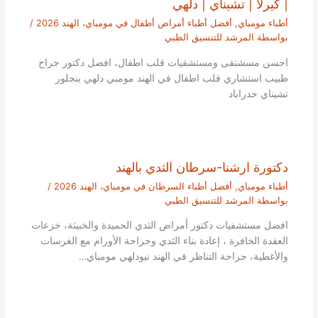
| كيرلا | تشيناي | دلهي
أطباء مومباي
,
أفضل أطباء أمراض أطفال في مومباي، الهند 2026
/
بواسطة
المرشد للتنسيق الطبي
احسن مسشتفى ومستشفيات قلب اطفال، افضل دكتور جراح
طبيب استشاري قلب اطفال في الهند مومبي دلهي بنجلور
تشيناي حدراباد
دكتورة ارشنا-سرطان الثدي بالهند
أطباء مومباي
,
أفضل أطباء السرطان في مومباي، الهند 2026
/
بواسطة
المرشد للتنسيق الطبي
افضل مستشفيات دكتور أمراض الثدي الحميدة والخبيثة، خزعات
العقدة الخافرة ، إعادة بناء الثدي وجراحة الأورام مع الغرسات
والأغطية، جراحة التناظر في الهند نيودلهي مومباي…