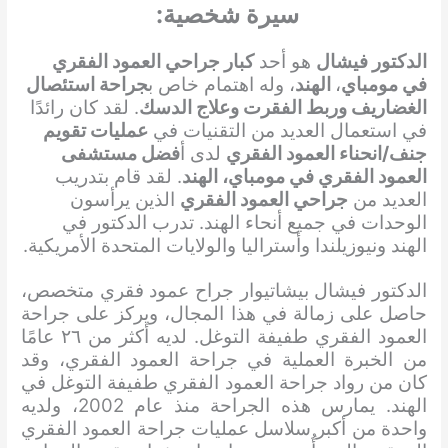
سيرة شخصية:
الدكتور فيشال
هو أحد
كبار جراحي العمود الفقري
في مومباي
،
الهند
، وله اهتمام خاص ب
جراحة استئصال
الغضاريف وربط الفقرت وعلاج الدسك
. لقد كان رائدًا
في استعمال العديد من التقنيات في
عمليات تقويم
جنف/انحناء العمود الفقري
لدى أ
فضل مستشفى
العمود الفقري في مومباي، الهند
. لقد قام بتدريب
العديد من
جراحي العمود الفقري
الذين يرأسون
الوحدات في جميع أنحاء الهند. تدرب الدكتور في
الهند ونيوزيلندا وأستراليا والولايات المتحدة الأمريكية.
الدكتور فيشال بيشاتيوار جراح عمود فقري متخصص،
حاصل على زمالة في هذا المجال، ويركز على جراحة
العمود الفقري طفيفة التوغل. لديه أكثر من ٢٦ عامًا
من الخبرة العملية في جراحة العمود الفقري، وقد
كان من رواد جراحة العمود الفقري طفيفة التوغل في
الهند. يمارس هذه الجراحة منذ عام 2002، ولديه
واحدة من أكبر سلاسل عمليات جراحة العمود الفقري