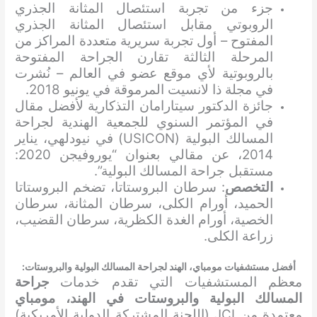
جزء من تجربة استئصال المثانة الجذري
الروبوتي مقابل استئصال المثانة الجذري
المفتوح – أول تجربة سريرية متعددة المراكز من
المرحلة الثالثة تقارن الجراحة المفتوحة
بالروبوتية لأي موقع عضو في العالم – نُشرت
في مجلة ذا لانسيت المرموقة في يونيو 2018.
جائزة الدكتور سيتارامان التذكارية لأفضل مقال
في المؤتمر السنوي للجمعية الهندية لجراحة
المسالك البولية (USICON) في نيودلهي، يناير
2014، عن مقالي بعنوان “يوروفيجن 2020:
مستقبل جراحة المسالك البولية”.
التخصص
: سرطان البروستاتا، تضخم البروستاتا
الحميد، أورام الكلى، سرطان المثانة، سرطان
الخصية، أورام الغدة الكظرية، سرطان القضيب،
زراعة الكلى.
أفضل مستشفيات مومباي، الهند ل
جراحة المسالك البولية والبروستات
:
معظم المستشفيات التي تقدم خدمات
جراحة
المسالك البولية والبروستات في الهند، مومباي
معتمدة من JCI (اللجنة المشتركة الدولية الأمريكية)