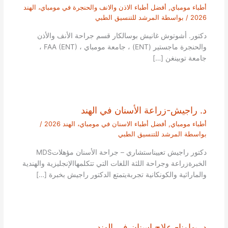
أطباء مومباي
,
أفضل أطباء الاذن والانف والحنجرة في مومباي، الهند
2026
/ بواسطة
المرشد للتنسيق الطبي
دكتور. أشوتوش غانيش بوسالكار قسم جراحة الأنف والأذن
والحنجرة ماجستير (ENT) ، جامعة مومباي ، FAA (ENT) ،
جامعة توبينغن […]
د. راجيش-زراعة الأسنان في الهند
أطباء مومباي
,
أفضل أطباء الاسنان في مومباي، الهند 2026
/
بواسطة
المرشد للتنسيق الطبي
دكتور راجيش تعييناستشاري – جراحة الأسنان مؤهلاتMDS
الخبرةزراعة وجراحة اللثة اللغات التي تتكلمهاالإنجليزية والهندية
والماراثية والكونكانية تجربةيتمتع الدكتور راجيش بخبرة […]
د. بهاونا- علاج اسنان في الهند