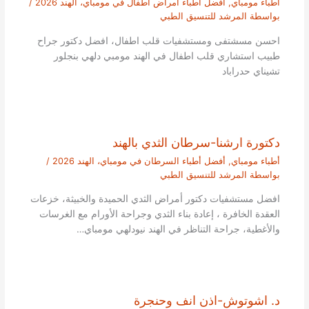
أطباء مومباي
,
أفضل أطباء أمراض أطفال في مومباي، الهند 2026
/
بواسطة
المرشد للتنسيق الطبي
احسن مسشتفى ومستشفيات قلب اطفال، افضل دكتور جراح
طبيب استشاري قلب اطفال في الهند مومبي دلهي بنجلور
تشيناي حدراباد
دكتورة ارشنا-سرطان الثدي بالهند
أطباء مومباي
,
أفضل أطباء السرطان في مومباي، الهند 2026
/
بواسطة
المرشد للتنسيق الطبي
افضل مستشفيات دكتور أمراض الثدي الحميدة والخبيثة، خزعات
العقدة الخافرة ، إعادة بناء الثدي وجراحة الأورام مع الغرسات
والأغطية، جراحة التناظر في الهند نيودلهي مومباي…
د. اشوتوش-اذن انف وحنجرة