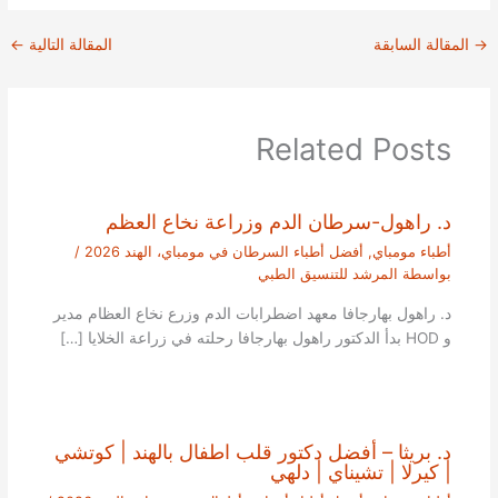
→
المقالة السابقة
المقالة التالية
←
Related Posts
د. راهول-سرطان الدم وزراعة نخاع العظم
أطباء مومباي
,
أفضل أطباء السرطان في مومباي، الهند 2026
/
بواسطة
المرشد للتنسيق الطبي
د. راهول بهارجافا معهد اضطرابات الدم وزرع نخاع العظام مدير
و HOD بدأ الدكتور راهول بهارجافا رحلته في زراعة الخلايا […]
د. بريثا – أفضل دكتور قلب اطفال بالهند | كوتشي
| كيرلا | تشيناي | دلهي