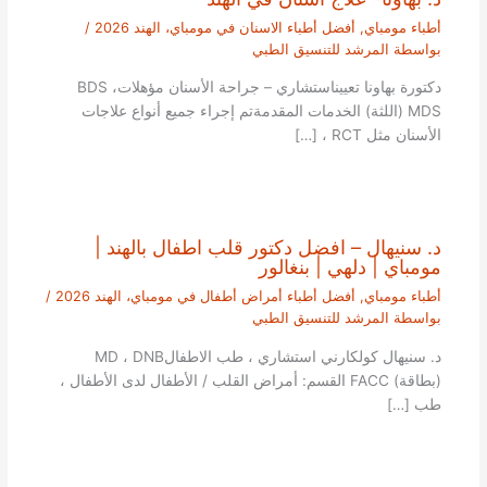
أطباء مومباي
,
أفضل أطباء الاسنان في مومباي، الهند 2026
/
بواسطة
المرشد للتنسيق الطبي
دكتورة بهاونا تعييناستشاري – جراحة الأسنان مؤهلاتBDS ،
MDS (اللثة) الخدمات المقدمةتم إجراء جميع أنواع علاجات
الأسنان مثل RCT ، […]
د. سنيهال – افضل دكتور قلب اطفال بالهند |
مومباي | دلهي | بنغالور
أطباء مومباي
,
أفضل أطباء أمراض أطفال في مومباي، الهند 2026
/
بواسطة
المرشد للتنسيق الطبي
د. سنيهال كولكارني استشاري ، طب الاطفالMD ، DNB
(بطاقة) FACC القسم: أمراض القلب / الأطفال لدى الأطفال ،
طب […]