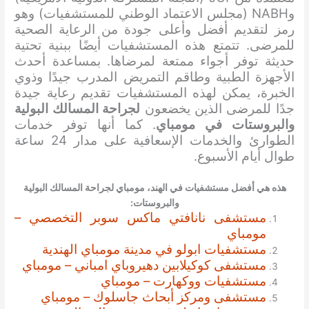
وNABH (مجلس الاعتماد الوطني للمستشفيات) وهو
رمز لتقديم أفضل وأعلى جودة من الرعاية الصحية
للمرضى. تتمتع هذه المستشفيات أيضًا ببنية تحتية
حديثة توفر أجواء ممتعة لمرضاها. بمساعدة أحدث
الأجهزة الطبية وطاقم التمريض المدرب جيدًا وذوي
الخبرة، يمكن لهذه المستشفيات تقديم رعاية جيدة
جدًا للمرضى الذين يخضعون
لجراحة المسالك البولية
والبروستات في مومباي
. كما أنها توفر خدمات
الطوارئ والخدمات الإسعافية على مدار 24 ساعة
طوال أيام الأسبوع.
هذه هي أفضل مستشفيات في الهند، مومباي ل
جراحة المسالك البولية
والبروستات
:
مستشفى نانافتي ماكس سوبر التخصصي –
مومباي
مستشفيات ابولو في مدينة مومباي الهندية
مستشفى كوكيلابين دهيروباي امباني – مومباي
مستشفيات ووكهارت – مومباي
مستشفى ومركز أبحاث جاسلوك – مومباي