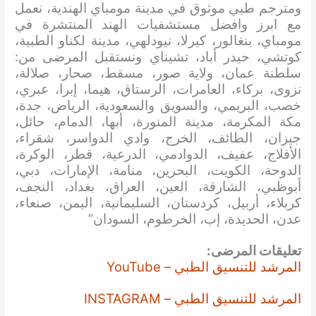
ومترجم طبي موثوق في مدينة مومباي الهندية، نعمل
مع ابرز وافضل مستشفيات الهند المنتشرة في
مومباي، بنغالور، كيرلا، نيودلهي، مدينة لكناو الطبية،
كوتشي، حيدر أباد، تشيناي ونستقبل المرضى من:
سلطنة عمان، ولاية صور، مسقط، صحار، صلالة،
نزوى، بركاء، العامرات، الرستاق، هيما، إبرا، عبري،
خصب، البريمي، والسويق والسعودية، الرياض، جدة،
مكة المكرمة، مدينة المنورة، أبها، الدمام، حائل،
جيزان، الطائف، الخرج، وادي الدواسر، شقراء،
الأفلاج، عفيف، الدوادمي، الدرعية، قطر، الوكرة،
الدوحة، الكويت، البحرين، منامة، الإمارات، دبي،
أبوظبي، الشارقة، العين، العراق، بغداد، النجف،
كربلاء، أربيل، كردستان، السليمانية، اليمن، صنعاء،
عدن، الحديدة، إب، الخرطوم، السودان”
تعليقات المرضى:
المرشد للتنسيق الطبي – YouTube
المرشد للتنسيق الطبي – INSTAGRAM