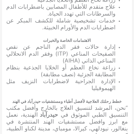
علاج متقدم للأطفال المصابين باضطرابات الدم
والسرطانات التي تهدد الحياة.
خدمات تشخيصية شاملة للكشف المبكر عن
اضطرابات الدم والأورام الخبيثة.
الاهتمامات الخاصة والخبرات
إدارة حالات فقر الدم الناجم عن نقص
الصفيحات المناعي (ITP) وفقر الدم الانحلالي
المناعي الذاتي (AIHA)
زراعة نخاع العظم أو الخلايا الجذعية بنظام
المطابقة الجزئية (نصف مطابقة)
الإدارة الجراحية لاضطرابات النزيف مثل
الهيموفيليا
خطط رحلتك العلاجية لأفضل أطباء ومستشفيات حيدرآباد في الهند
“نحن، المرشد لتنسيق العلاج بالخارج وأفضل مكتب
التنسيق الطبي الموثوق في
حيدرآباد
الهندية، نعمل
مع ابرز وافضل مستشفيات الهند المنتشرة في
بنغالور، نيودلهي، كيرالا، مومباي، مدينة لكناو الطبية،