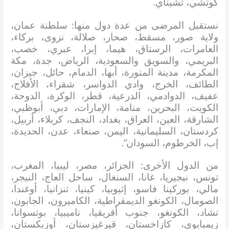
كوتشي، تشيناي.
نستقبل المرضى من عدة دول منها: سلطنة عمان،
ولاية صور، مسقط، صحار، صلالة، نزوى، بركاء،
العامرات، الرستاق، هيما، إبرا، عبري، خصب،
البريمي، والسويق والسعودية، الرياض، جدة، مكة
المكرمة، مدينة المنورة، أبها، الدمام، حائل، جيزان،
الطائف، الخرج، وادي الدواسر، شقراء، الأفلاج،
عفيف، الدوادمي، الدرعية، قطر، الوكرة، الدوحة،
الكويت، البحرين، منامة، الإمارات، دبي، أبوظبي،
الشارقة، العين، العراق، بغداد، النجف، كربلاء، أربيل،
كردستان، السليمانية، اليمن، صنعاء، عدن، الحديدة،
إب، الخرطوم، السودان”.
من الدول الأخرى: الجزائر، مصر، ليبيا، المغرب،
تونس، نيجيريا، غانا، السنغال، ساحل العاج، النيجر،
مالي، بوركينا فاسو، إثيوبيا، كينيا، تنزانيا، أوغندا،
الصومال، الكونغو الديمقراطية، الكاميرون، الجابون،
تشاد، الكونغو، جنوب أفريقيا، ناميبيا، بوتسوانا،
زيمبابوي، كازاخستان، قيرغيزستان، أوزبكستان،