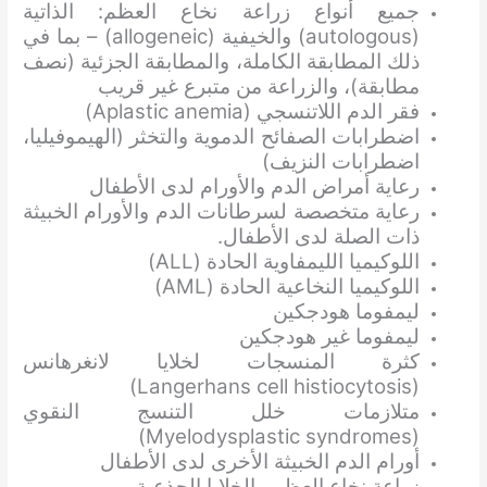
جميع أنواع زراعة نخاع العظم: الذاتية
(autologous) والخيفية (allogeneic) – بما في
ذلك المطابقة الكاملة، والمطابقة الجزئية (نصف
مطابقة)، والزراعة من متبرع غير قريب
فقر الدم اللاتنسجي (Aplastic anemia)
اضطرابات الصفائح الدموية والتخثر (الهيموفيليا،
اضطرابات النزيف)
رعاية أمراض الدم والأورام لدى الأطفال
رعاية متخصصة لسرطانات الدم والأورام الخبيثة
ذات الصلة لدى الأطفال.
اللوكيميا الليمفاوية الحادة (ALL)
اللوكيميا النخاعية الحادة (AML)
ليمفوما هودجكين
ليمفوما غير هودجكين
كثرة المنسجات لخلايا لانغرهانس
(Langerhans cell histiocytosis)
متلازمات خلل التنسج النقوي
(Myelodysplastic syndromes)
أورام الدم الخبيثة الأخرى لدى الأطفال
زراعة نخاع العظم والخلايا الجذعية