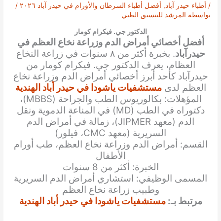
/
أطباء حيدر آباد
,
أفضل أطباء السرطان والأورام في حيدر آباد ٢٠٢٦
/
بواسطة
المرشد للتنسيق الطبي
الدكتور جي. فيكرام كومار
أفضل أخصائي أمراض الدم وزراعة نخاع العظم في
حيدرآباد
. بخبرة أكثر من ٨ سنوات في زراعة النخاع
العظام، يعرف الدكتور جي. فيكرام كومار من
حيدرآباد كأحد أبرز أخصائي أمراض الدم وزراعة نخاع
العظم لدى
مستشفيات ياشودا في حيدر أباد الهندية
المؤهلات: بكالوريوس الطب والجراحة (MBBS)،
دكتوراه في الطب (MD) في المناعة الدموية ونقل
الدم (معهد JIPMER)، زمالة في أمراض الدم
السريرية (معهد CMC، فيلور)
القسم: أمراض الدم وزراعة نخاع العظم، طب أورام
الأطفال
الخبرة: أكثر من 8 سنوات
المسمى الوظيفي: استشاري أمراض الدم السريرية
وطبيب زراعة نخاع العظم
مرتبط بـ:
مستشفيات ياشودا في حيدر أباد الهندية