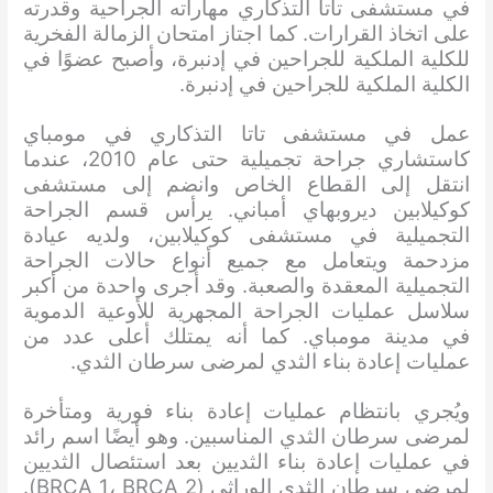
في مستشفى تاتا التذكاري مهاراته الجراحية وقدرته
على اتخاذ القرارات. كما اجتاز امتحان الزمالة الفخرية
للكلية الملكية للجراحين في إدنبرة، وأصبح عضوًا في
الكلية الملكية للجراحين في إدنبرة.
عمل في مستشفى تاتا التذكاري في مومباي
كاستشاري جراحة تجميلية حتى عام 2010، عندما
انتقل إلى القطاع الخاص وانضم إلى مستشفى
كوكيلابين ديروبهاي أمباني. يرأس قسم الجراحة
التجميلية في مستشفى كوكيلابين، ولديه عيادة
مزدحمة ويتعامل مع جميع أنواع حالات الجراحة
التجميلية المعقدة والصعبة. وقد أجرى واحدة من أكبر
سلاسل عمليات الجراحة المجهرية للأوعية الدموية
في مدينة مومباي. كما أنه يمتلك أعلى عدد من
عمليات إعادة بناء الثدي لمرضى سرطان الثدي.
ويُجري بانتظام عمليات إعادة بناء فورية ومتأخرة
لمرضى سرطان الثدي المناسبين. وهو أيضًا اسم رائد
في عمليات إعادة بناء الثديين بعد استئصال الثديين
لمرضى سرطان الثدي الوراثي (BRCA 1، BRCA 2).