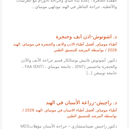
العقدة الخافرة ، إعادة بناء الثدي وجراحة الأورام مع الغرسات
والأغطية، جراحة التناظر في الهند نيودلهي مومباي…
د. اشوتوش-اذن انف وحنجرة
أطباء مومباي
,
أفضل أطباء الاذن والانف والحنجرة في مومباي، الهند
2026
/ بواسطة
المرشد للتنسيق الطبي
دكتور. أشوتوش غانيش بوسالكار قسم جراحة الأنف والأذن
والحنجرة ماجستير (ENT) ، جامعة مومباي ، FAA (ENT) ،
جامعة توبينغن […]
د. راجيش-زراعة الأسنان في الهند
أطباء مومباي
,
أفضل أطباء الاسنان في مومباي، الهند 2026
/
بواسطة
المرشد للتنسيق الطبي
دكتور راجيش تعييناستشاري – جراحة الأسنان مؤهلاتMDS