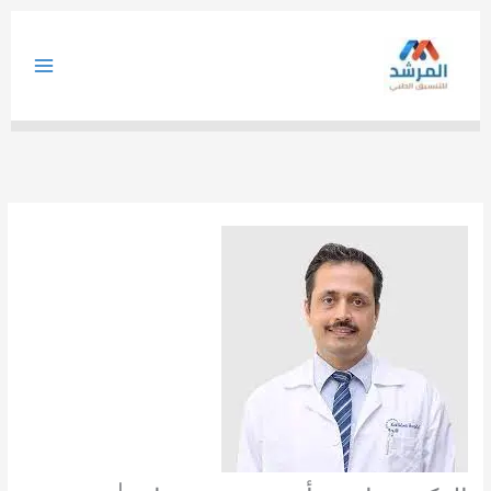
خطي
لى
لمحتوى