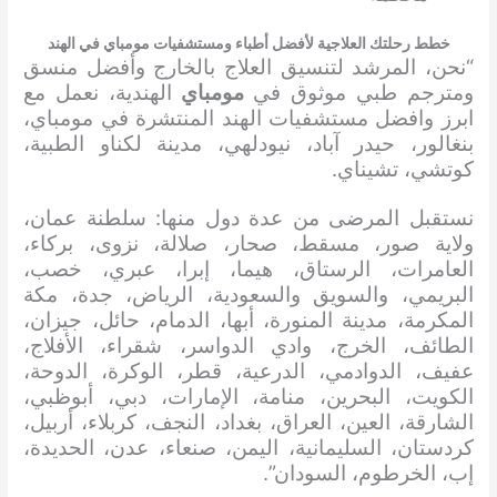
خطط رحلتك العلاجية لأفضل أطباء ومستشفيات مومباي في الهند
“نحن، المرشد لتنسيق العلاج بالخارج وأفضل منسق
ومترجم طبي موثوق في
مومباي
الهندية، نعمل مع
ابرز وافضل مستشفيات الهند المنتشرة في مومباي،
بنغالور، حيدر آباد، نيودلهي، مدينة لكناو الطبية،
كوتشي، تشيناي.
نستقبل المرضى من عدة دول منها: سلطنة عمان،
ولاية صور، مسقط، صحار، صلالة، نزوى، بركاء،
العامرات، الرستاق، هيما، إبرا، عبري، خصب،
البريمي، والسويق والسعودية، الرياض، جدة، مكة
المكرمة، مدينة المنورة، أبها، الدمام، حائل، جيزان،
الطائف، الخرج، وادي الدواسر، شقراء، الأفلاج،
عفيف، الدوادمي، الدرعية، قطر، الوكرة، الدوحة،
الكويت، البحرين، منامة، الإمارات، دبي، أبوظبي،
الشارقة، العين، العراق، بغداد، النجف، كربلاء، أربيل،
كردستان، السليمانية، اليمن، صنعاء، عدن، الحديدة،
إب، الخرطوم، السودان”.