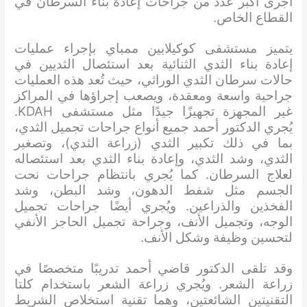
أجرى أكبر عدد من جراحات إعادة بناء السرطان في
القطاع الخاص.
يتميز مستشفى كوكيلابين ممباي بإجراء عمليات
إعادة بناء الثدي الثنائية بعد استئصال الثديين في
حالات سرطان الثدي الوراثي، حيث تُعد هذه العمليات
جراحية واسعة ومعقدة، ويصعب إجراؤها في المراكز
غير المجهزة تجهيزًا جيدًا مثل مستشفى KDAH.
يُجري الدكتور أحمد جميع أنواع جراحات تجميل الثدي،
بما في ذلك تكبير الثدي (زراعة الثدي)، وتصغير
الثدي، وشد الثدي، وإعادة بناء الثدي بعد استئصاله
لعلاج السرطان. كما يُجري بانتظام جراحات نحت
الجسم مثل شفط الدهون، وشد البطن، وشد
الفخذين والذراعين. ويُجري أيضًا جراحات تجميل
الوجه، وتجميل الأنف، وجراحة تجميل الحاجز الأنفي
لتحسين وظيفة وشكل الأنف.
وقد تلقى الدكتور قاضي أحمد تدريبًا متخصصًا في
زراعة الشعر. ويُجري زراعة الشعر باستخدام كلتا
التقنيتين الشائعتين، وهما تقنية استخلاص الشريط