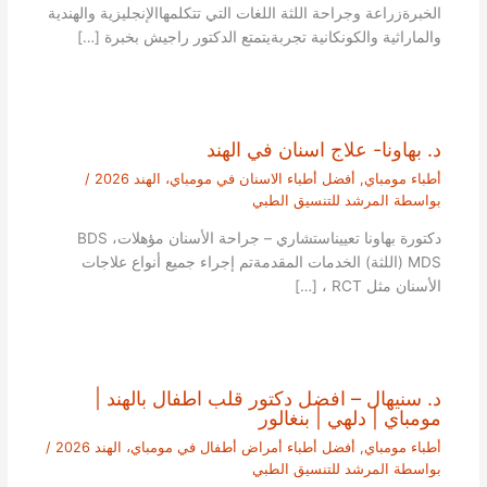
الخبرةزراعة وجراحة اللثة اللغات التي تتكلمهاالإنجليزية والهندية
والماراثية والكونكانية تجربةيتمتع الدكتور راجيش بخبرة […]
د. بهاونا- علاج اسنان في الهند
أطباء مومباي
,
أفضل أطباء الاسنان في مومباي، الهند 2026
/
بواسطة
المرشد للتنسيق الطبي
دكتورة بهاونا تعييناستشاري – جراحة الأسنان مؤهلاتBDS ،
MDS (اللثة) الخدمات المقدمةتم إجراء جميع أنواع علاجات
الأسنان مثل RCT ، […]
د. سنيهال – افضل دكتور قلب اطفال بالهند |
مومباي | دلهي | بنغالور
أطباء مومباي
,
أفضل أطباء أمراض أطفال في مومباي، الهند 2026
/
بواسطة
المرشد للتنسيق الطبي