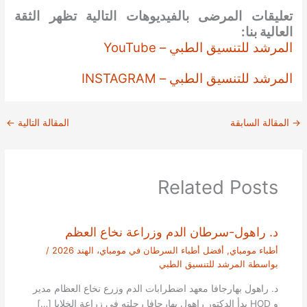
تعليقات المرضى بالفيديوهات التالية تظهر الثقة
العالية بنا:
المرشد للتنسيق الطبي – YouTube
المرشد للتنسيق الطبي – INSTAGRAM
→
المقالة السابقة
المقالة التالية
←
Related Posts
د. راهول-سرطان الدم وزراعة نخاع العظم
أطباء مومباي
,
أفضل أطباء السرطان في مومباي، الهند 2026
/
بواسطة
المرشد للتنسيق الطبي
د. راهول بهارجافا معهد اضطرابات الدم وزرع نخاع العظام مدير
و HOD بدأ الدكتور راهول بهارجافا رحلته في زراعة الخلايا […]