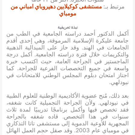
مرتبط بـ:
مستشفى كوكيلابين دهيروباي امباني من
مومباي
نبذة تعريفية
أكمل الدكتور أحمد دراسته الجامعية في الطب من
جامعة عليكرة الإسلامية المرموقة، وهي إحدى أقدم
الجامعات في الهند. وقد حاز على الميدالية الذهبية
والتكريمات خلال فترة دراسته الجامعية. أكمل درجة
الماجستير في الجراحة العامة، حيث اكتسب خبرة
واسعة في جميع التخصصات الفرعية للجراحة. كما
اجتاز امتحان دبلوم المجلس الوطني للامتحانات في
نيودلهي.
بعد ذلك، مُنح عضوية الأكاديمية الوطنية للعلوم الطبية
في نيودلهي. ولأن الجراحة التجميلية كانت شغفه،
فقد تخصص فيها وأكمل برنامجًا تدريبيًا لمدة ثلاث
سنوات في هذا التخصص. قاده شغفه بالجراحة
المجهرية للأوعية الدموية إلى مستشفى تاتا التذكاري
في مومباي عام 2003. وقد صقل حجم العمل الهائل