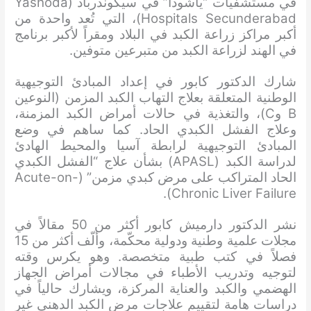
في مستشفيات “ياشودا” في سيكوندرباد (Yashoda
Hospitals Secunderabad)، التي تُعد واحدة من
أكبر مراكز زراعة الكبد في البلاد ومقراً لأكبر برنامج
في الهند لزراعة الكبد من متبرعين متوفين.
شارك الدكتور كابور في إعداد المبادئ التوجيهية
الوطنية المتعلقة بعلاج التهاب الكبد المزمن (النوعين
B وC)، والتغذية في حالات أمراض الكبد المزمنة،
وعلاج الفشل الكبدي الحاد. كما ساهم في وضع
المبادئ التوجيهية لرابطة آسيا والمحيط الهادئ
لدراسة الكبد (APASL) بشأن علاج “الفشل الكبدي
الحاد المتراكب على مرض كبدي مزمن” (Acute-on-
Chronic Liver Failure).
نشر الدكتور دارميش كابور أكثر من 50 مقالاً في
مجلات علمية وطنية ودولية محكّمة، وألّف أكثر من 15
فصلاً في كتب طبية متخصصة. وهو يكرس وقته
لتوجيه وتدريب الأطباء في مجالات أمراض الجهاز
الهضمي والكبد والعناية المركزة، ويشارك حالياً في
دراسات هامة لتقييم علاجات مرض الكبد الدهني غير