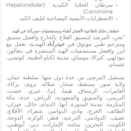
سرطان الخلايا الكبدية (Hepatocellular
Carcinoma)
الاضطرابات الأيضية المصاحبة لتليف الكبد
خطط رحلتك العلاجية لأفضل أطباء ومستشفيات حيدرآباد في الهند
“نحن، المرشد لتنسيق العلاج بالخارج وأفضل منسق
ومترجم طبي موثوق في
حيدرآباد
الهندية، نعمل مع
ابرز وافضل مستشفيات الهند المنتشرة في بنغالور،
نيودلهي، كيرالا، مومباي، مدينة لكناو الطبية، كوتشي،
تشيناي.
نستقبل المرضى من عدة دول منها: سلطنة عمان،
ولاية صور، مسقط، صحار، صلالة، نزوى، بركاء،
العامرات، الرستاق، هيما، إبرا، عبري، خصب،
البريمي، والسويق والسعودية، الرياض، جدة، مكة
المكرمة، مدينة المنورة، أبها، الدمام، حائل، جيزان،
الطائف، الخرج، وادي الدواسر، شقراء، الأفلاج،
عفيف، الدوادمي، الدرعية، قطر، الوكرة، الدوحة،
الكويت، البحرين، منامة، الإمارات، دبي، أبوظبي،