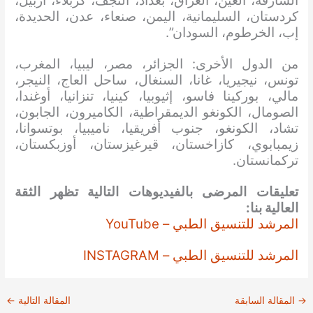
الشارقة، العين، العراق، بغداد، النجف، كربلاء، أربيل،
كردستان، السليمانية، اليمن، صنعاء، عدن، الحديدة،
إب، الخرطوم، السودان”.
من الدول الأخرى: الجزائر، مصر، ليبيا، المغرب،
تونس، نيجيريا، غانا، السنغال، ساحل العاج، النيجر،
مالي، بوركينا فاسو، إثيوبيا، كينيا، تنزانيا، أوغندا،
الصومال، الكونغو الديمقراطية، الكاميرون، الجابون،
تشاد، الكونغو، جنوب أفريقيا، ناميبيا، بوتسوانا،
زيمبابوي، كازاخستان، قيرغيزستان، أوزبكستان،
تركمانستان.
تعليقات المرضى بالفيديوهات التالية تظهر الثقة
العالية بنا:
المرشد للتنسيق الطبي – YouTube
المرشد للتنسيق الطبي – INSTAGRAM
→
المقالة السابقة
المقالة التالية
←