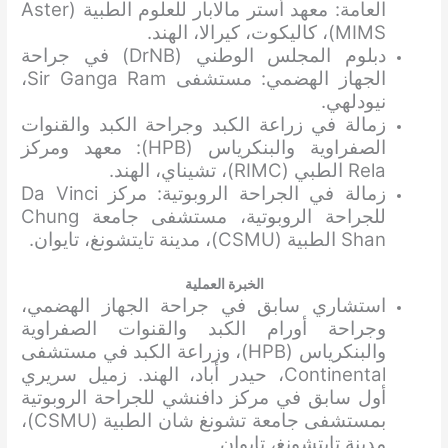
العامة: معهد أستر مالابار للعلوم الطبية (Aster
MIMS)، كاليكوت، كيرالا، الهند.
دبلوم المجلس الوطني (DrNB) في جراحة
الجهاز الهضمي: مستشفى Sir Ganga Ram،
نيودلهي.
زمالة في زراعة الكبد وجراحة الكبد والقنوات
الصفراوية والبنكرياس (HPB): معهد ومركز
Rela الطبي (RIMC)، تشيناي، الهند.
زمالة في الجراحة الروبوتية: مركز Da Vinci
للجراحة الروبوتية، مستشفى جامعة Chung
Shan الطبية (CSMU)، مدينة تايتشونغ، تايوان.
الخبرة العملية
استشاري سابق في جراحة الجهاز الهضمي،
وجراحة أورام الكبد والقنوات الصفراوية
والبنكرياس (HPB)، وزراعة الكبد في مستشفى
Continental، حيدر أباد، الهند. زميل سريري
أول سابق في مركز دافنشي للجراحة الروبوتية
بمستشفى جامعة تشونغ شان الطبية (CSMU)،
مدينة تايتشونغ، تايوان