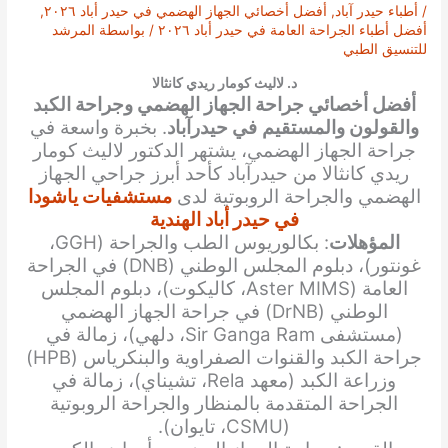
/
أطباء حيدر آباد
,
أفضل أخصائي الجهاز الهضمي في حيدر أباد ٢٠٢٦
,
أفضل أطباء الجراحة العامة في حيدر أباد ٢٠٢٦
/ بواسطة
المرشد
للتنسيق الطبي
د. لاليث كومار ريدي كانثالا
أفضل أخصائي جراحة الجهاز الهضمي وجراحة الكبد
والقولون والمستقيم
في حيدرآباد
. بخبرة واسعة في
جراحة الجهاز الهضمي، يشتهر الدكتور لاليث كومار
ريدي كانثالا من حيدرآباد كأحد أبرز جراحي الجهاز
الهضمي والجراحة الروبوتية لدى
مستشفيات ياشودا
في حيدر أباد الهندية
المؤهلات
: بكالوريوس الطب والجراحة (GGH،
غونتور)، دبلوم المجلس الوطني (DNB) في الجراحة
العامة (Aster MIMS، كاليكوت)، دبلوم المجلس
الوطني (DrNB) في جراحة الجهاز الهضمي
(مستشفى Sir Ganga Ram، دلهي)، زمالة في
جراحة الكبد والقنوات الصفراوية والبنكرياس (HPB)
وزراعة الكبد (معهد Rela، تشيناي)، زمالة في
الجراحة المتقدمة بالمنظار والجراحة الروبوتية
(CSMU، تايوان).