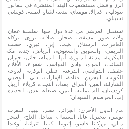
ابرز وافضل مستشفيات الهند المنتشرة في بنغالور،
نيودلهي، كيرالا، مومباي، مدينة لكناو الطبية، كوتشي،
تشيناي.
نستقبل المرضى من عدة دول منها: سلطنة عمان،
ولاية صور، مسقط، صحار، صلالة، نزوى، بركاء،
العامرات، الرستاق، هيما، إبرا، عبري، خصب،
البريمي، والسويق والسعودية، الرياض، جدة، مكة
المكرمة، مدينة المنورة، أبها، الدمام، حائل، جيزان،
الطائف، الخرج، وادي الدواسر، شقراء، الأفلاج،
عفيف، الدوادمي، الدرعية، قطر، الوكرة، الدوحة،
الكويت، البحرين، منامة، الإمارات، دبي، أبوظبي،
الشارقة، العين، العراق، بغداد، النجف، كربلاء، أربيل،
كردستان، السليمانية، اليمن، صنعاء، عدن، الحديدة،
إب، الخرطوم، السودان”.
من الدول الأخرى: الجزائر، مصر، ليبيا، المغرب،
تونس، نيجيريا، غانا، السنغال، ساحل العاج، النيجر،
مالي، بوركينا فاسو، إثيوبيا، كينيا، تنزانيا، أوغندا،