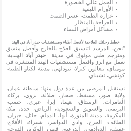
الحمل عالي الخطورة
الأورام الليفية
غزارة الطمث، عسر الطمث
الجراحة بالمنظار
مشاكل أمراض النساء
خطط رحلتك العلاجية لأفضل أطباء ومستشفيات حيدر آباد في الهند
“نحن، المرشد لتنسيق العلاج بالخارج وأفضل منسق
ومترجم طبي موثوق في مدينة
حيدر آباد
الهندية،
نعمل مع ابرز وافضل مستشفيات الهند المنتشرة في
مومباي، بنغالور، كيرلا، نيودلهي، مدينة لكناو الطبية،
كوتشي، تشيناي.
نستقبل المرضى من عدة دول منها: سلطنة عمان،
ولاية صور، مسقط، صحار، صلالة، نزوى، بركاء،
العامرات، الرستاق، هيما، إبرا، عبري، خصب،
البريمي، والسويق والسعودية، الرياض، جدة، مكة
المكرمة، مدينة المنورة، أبها، الدمام، حائل، جيزان،
الطائف، الخرج، وادي الدواسر، شقراء، الأفلاج،
عفيف، الدوادمي، الدرعية، قطر، الوكرة، الدوحة،