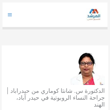
خطي
لى
لمحتوى
الدكتورة س. شانثا كوماري من حيدراباد |
جراحة النساء الروبوتية في حيدر آباد،
الهند