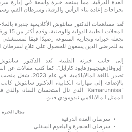
الغدة الدرقية، مما يمنحه خبرة واسعة في إدارة سر
بجراحات إعادة بناء الرأس والرقبة، وسرطان الفم، وسر
المجلات 
تجعله خبراته وتجاربه المتنوعة رصيدًا قيمًا لمستشف
به للمرضى الذين يسعون للحصول على علاج لسرطان ال
إلى جانب خبرته الطبية، يُعد الدكتور سانثوش كا
“إيروفازهينجيبوزهايود كارايل”. كما كتب مقالات عن ا
بالإضافة إلى مهاراته الكتابية، الدكتور سانثوش كاتب
“Kamarunnisa” الذي نال استحسان النقاد، وا
الممثل المالايالامي نيدومودي فينو.
مجال الخبرة
سرطان الغدة الدرقية
سرطان الحنجرة والبلعوم السفلي