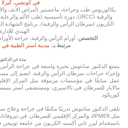
في كوتشي، كيرلا ا
بكالوريوس طب وجراحة، ماجستير (أمراض الأنف والأذن
والرقبة (RCC))، دورة تأسيسية (طب الألم وال
الهندي للإدارة)
التخصص
: أورام الرأس والرقبة، جراحة الأورام
مرتبط بـ
:
مدينة استر الطبية في ك
نبذة عن الدكتور
يتمتع الدكتور سانثوش بخبرة واسعة في جراحة الرأس 
عمل سابقًا في مؤسسات مرموقة مثل المركز الإقليم
كوزيكود.
تلقى الدكتور سانثوش تدريبًا مكثفًا في جراحة وعلاج
مثل JIPMER والمركز الإقليمي للسرطان. في ثيروف