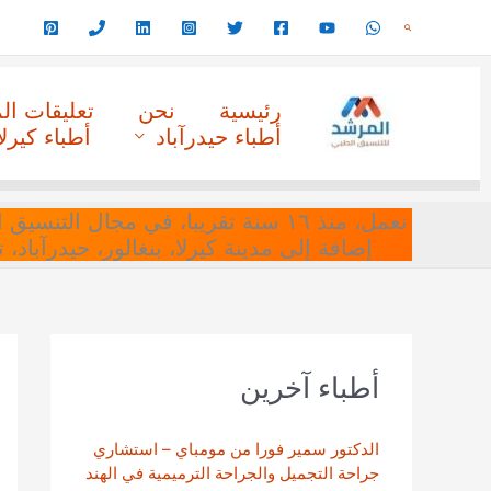
خطي
البحث
لى
لمحتوى
رئيسية
نحن
تعليقات ا
أطباء حيدرآباد
أطباء كيرلا
نعمل، منذ ١٦ سنة تقريبا، في مجا
إضافة إلى مدينة كيرلا، بنغالور، حيدرآباد،
أطباء آخرين
الدكتور سمير فورا من مومباي – استشاري
جراحة التجميل والجراحة الترميمية في الهند