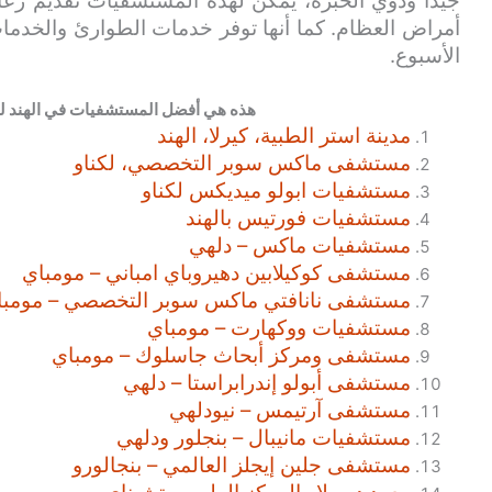
جيدًا وذوي الخبرة، يمكن لهذه المستشفيات تقديم رعا
الأسبوع.
هذه هي أفضل المستشفيات في الهند للأو
مدينة استر الطبية، كيرلا، الهند
مستشفى ماكس سوبر التخصصي، لكناو
مستشفيات ابولو ميديكس لكناو
مستشفيات فورتيس بالهند
مستشفيات ماكس – دلهي
مستشفى كوكيلابين دهيروباي امباني – مومباي
مستشفى نانافتي ماكس سوبر التخصصي – مومبا
مستشفيات ووكهارت – مومباي
مستشفى ومركز أبحاث جاسلوك – مومباي
مستشفى أبولو إندرابراستا – دلهي
مستشفى آرتيمس – نيودلهي
مستشفيات مانيبال – بنجلور ودلهي
مستشفى جلين إيجلز العالمي – بنجالورو