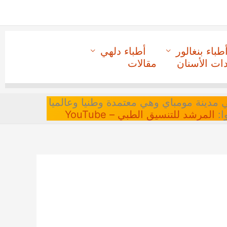
طباء بنغالور
أطباء دلهي
دات الأسنان
مقالات
 في مدينة مومباي وهي معتمدة وطنيا وعالميا
ا:
المرشد للتنسيق الطبي – YouTube