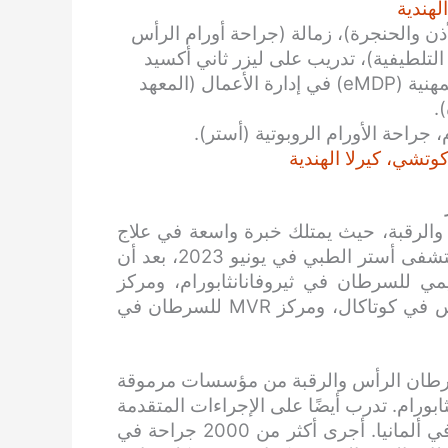
لهندية
 والحنجرة)، زمالة (جراحة أورام الرأس
رعاية التلطيفية)، تدريب على ليزر ثاني أكسيد
الكربون (سرطان الرأس والرقبة)، برنامج الشهادة المهنية (eMDP) في إدارة الأعمال (المعهد
.
، جراحة الأورام الروبوتية (أستر).
وتشي، كيرلا الهندية
والرقبة، حيث يمتلك خبرة واسعة في علاج
وإجراء جراحات سرطان الرأس والرقبة. انضم إلى مستشفى أستر الطبي في يونيو 2023، بعد أن
ي للسرطان في ثيروفانانثابورام، ومركز
مالابار للسرطان في ثالاسيري، ومستشفى أستر ميمس في كوتاكال، ومركز MVR للسرطان في
 سرطان الرأس والرقبة من مؤسسات مرموقة
انانثابورام. تدرب أيضًا على الإجراءات المتقدمة
باستخدام ليزر ثاني أكسيد الكربون من جامعة توبيجن في ألمانيا. أجرى أكثر من 2000 جراحة في