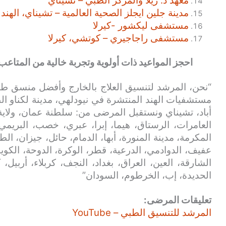
معهد د. ريلا والمركز الطبي – تشيناي
مدينة جلين ايجلز الصحية العالمية – تشيناي، الهند
مستشفى ليكشور -كيرلا
مستشفى راجاجيري – كوتشي، كيرلا
احجز المواعيد ذات أولوية وتجربة خالية من المتاعب
“نحن، المرشد لتنسيق العلاج بالخارج وأفضل منسق طب
مستشفيات الهند المنتشرة في نيودلهي، مدينة لكناو الط
أباد، تشيناي ونستقبل المرضى من: سلطنة عمان، ولاية
العامرات، الرستاق، هيما، إبرا، عبري، خصب، البريمي
المكرمة، مدينة المنورة، أبها، الدمام، حائل، جيزان، الط
عفيف، الدوادمي، الدرعية، قطر، الوكرة، الدوحة، الكويت
الشارقة، العين، العراق، بغداد، النجف، كربلاء، أربيل،
الحديدة، إب، الخرطوم، السودان”
تعليقات المرضى:
المرشد للتنسيق الطبي – YouTube