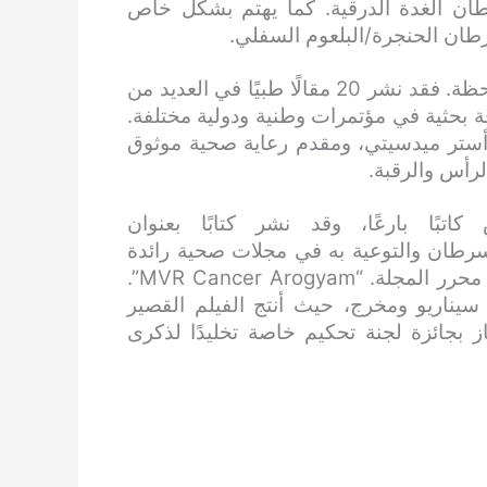
طان الغدة الدرقية. كما يهتم بشكل خاص
طان الحنجرة/البلعوم السفلي.
تُعد مساهمات الدكتور سانثوش الأكاديمية جديرة بالملاحظة. فقد نشر 20 مقالًا طبيًا في العديد من
الطبية الدولية والوطنية، وقدم أكثر من 15 ورقة بحثية في مؤتمرات وطنية ودولية مختلفة.
ى أستر ميدسيتي، ومقدم رعاية صحية موثوق
رأس والرقبة.
تبًا بارعًا، وقد نشر كتابًا بعنوان
لسرطان والتوعية به في مجلات صحية رائدة
تصدر باللغة المالايالامية. في عام 2023، شغل منصب محرر المجلة. “MVR Cancer Arogyam”.
 سيناريو ومخرج، حيث أنتج الفيلم القصير
لذي فاز بجائزة لجنة تحكيم خاصة تخليدًا لذكرى