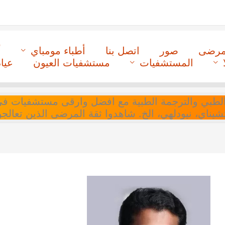
لمرضى
صور
اتصل بنا
أطباء مومباي
أ
المستشفيات
مستشفيات العيون
عيا
ل التنسيق الطبي والترجمة الطبية مع افضل وارقى مستشفيات
 تشيناي، نيودلهي، الخ. شاهدوا ثقة المرضى الذين تعالجو