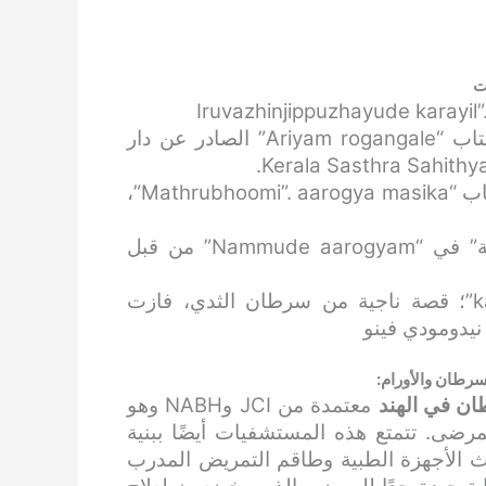
ت
ألّف فصلًا بعنوان “سرطان الغدة الدرقية” في كتاب “Ariyam rogangale” الصادر عن دار
ألّف فصلًا بعنوان “سرطان الرأس والرقبة” في كتاب “Mathrubhoomi”. aarogya masika”،
قام بتأليف فصل بعنوان “سرطان الغدة الدرقية” في “Nammude aarogyam” من قبل
سيناريو وإخراج الفيلم القصير “kamarunneesa”؛ قصة ناجية من سرطان الثدي، فازت
نيدومودي فينو
رطان والأورام:
طان
في الهند
معتمدة من JCI وNABH وهو
رضى. تتمتع هذه المستشفيات أيضًا ببنية
ث الأجهزة الطبية وطاقم التمريض المدرب