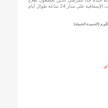
ية جيدة جدًا للمرضى الذين يخضعون لعلاج
أمراض العظام. كما أنها توفر خدمات الطوارئ والخدمات الإسعافية على مدار 24 ساعة طوال أيام
رم (الحميدة الخبيثة):
ي