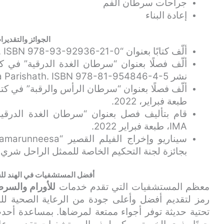
جراحات سرطان الفم
إعادة البناء
الجوائز والتقديرا
ألّف كتابًا بعنوان “Iruvazhinjippuzhayude karayil”. ISBN 978-93-92936-21-0
نشر Kerala Sasthra Sahithya Parishath. ISBN 978-81-954846-4-5.
طبعة فبراير، 2022.
IMA، طبعة فبراير 2022.
بجائزة لجنة التحكيم الخاصة للممثل الراحل شري 
أفضل المستشفيات في الهند للس
معظم المستشفيات التي تقدم خدمات
للأورام والسر
رمز لتقديم أفضل وأعلى جودة من الرعاية الصحية للم
تحتية حديثة توفر أجواء ممتعة لمرضاها. بمساعدة أحد