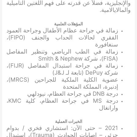
والإنجليزية، فضلاً عن قدرته على فهم اللغتين التاميلية
والمالايالامية.
المؤهلات العلمية
زمالة في جراحة عظام الأطفال وجراحة العمود
الفقري لحالات الحداب والجنف (FIPO)،
سنغافورة
زمالة في الطب الرياضي وتنظير المفاصل
(FISA)، شركة Smith & Nephew
زمالة في جراحة استبدال المفاصل (FIJR)،
شركة DePuy (تابعة لـ J&J)
عضوية الكلية الملكية للجراحين (MRCS)،
إدنبرة، المملكة المتحدة
درجة DNB في جراحة العظام، نيودلهي
درجة MS في جراحة العظام، كلية KMC،
وارانغال
الخبرات العملية
2021 – حتى الآن: استشاري فخري / بدوام
جزئي – إصابات الحوادث (Trauma)، استبدال