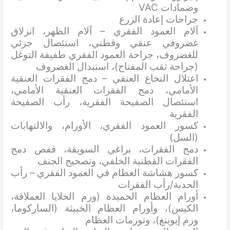
وضمادات VAC
جراحات إعادة الزرع
آلام العمود الفقري – آلام الظهر، انزلاق
غضروفي عنقي وقطني، استئصال جزئي
للغضروف، جراحة العمود الفقري طفيفة التوغل
(جراحة ثقب المفتاح)، استبدال الغضروف
اعتلال النخاع العنقي – دمج الفقرات العنقية
الأمامي، دمج الفقرات العنقية الأمامي،
استئصال الصفيحة الفقرية، رأب الصفيحة
الفقرية
كسور العمود الفقري، الأورام، والالتهابات
(السل)
دمج الفقرات، براغي السويقة، قفص دمج
الفقرات القطنية الخلفي، وتصحيح الجنف
كسور هشاشة العظام في العمود الفقري – رأب
الحدبة/رأب الفقرات
أورام العظام الحميدة (ورم الخلايا العملاقة،
الكيس)، وأورام العظام الخبيثة (الساركوما،
ورم إيوينغ)، وتورمات العظام