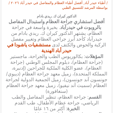
/
أطباء حيدر آباد
,
أفضل أطباء العظام والمفاصل في حيدر آباد ٢٠٢٦
/
بواسطة
المرشد للتنسيق الطبي
الدكتور كيران ك. ريدي بادام
أفضل استشاري جراحة العظام واستبدال المفاصل
بالروبوت في حيدرآباد
. بخبرة واسعة في جراحة
العظام، يشتهر الدكتور كيران ك. ريدي بادام من
حيدرآباد كأحد أبرز جراحي العظام وتغيير مفصل
الركبة والحوض والكتف لدى
مستشفيات ياشودا في
حيدر أباد الهندية
المؤهلات
: بكالوريوس الطب والجراحة، ماجستير
(جراحة العظام)، دبلوم المجلس الوطني (جراحة
العظام)، عضو الكلية الملكية للجراحين (إدنبرة،
المملكة المتحدة)، زميل معهد جراحة العظام (ديبوي/
جونسون آند جونسون)، زميل الجمعية الدولية لجراحة
العظام (سميث آند نيفيو)، زميل معهد جراحة العظام
(سنغافورة)
القسم
: جراحة العظام، تنظير المفاصل والطب
الرياضي، جراحة عظام الأطفال، طب القدم
الخبرة
: أكثر من ١٦ عامًا