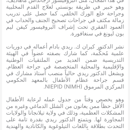
في هذا المجال، مثل البروفيسور أرجانداس ماهاديف،
وهو خبير في طريقة بونستي لعلاج القدم المخلبية
وجراحة خلع الورك الخلقي. كما حصل على تدريب
زمالة مكثف في جراحات تصحيح الجنف والحداب في
العمود الفقري تحت إشراف البروفيسور كيفن ليم
بون ليونغ في سنغافورة.
نشر الدكتور كيران ك. ريدي بادام أعماله في دوريات
علمية مُحكَّمة، كما شارك بصفته عضواً في الهيئة
التدريسية ضمن العديد من الملتقيات الوطنية
والإقليمية والمحلية المتخصصة في جراحة العظام.
ويشغل الدكتور ريدي حالياً منصب أستاذ مشارك في
قسم جراحة عظام الأطفال بالمعهد الحكومي
المركزي المرموق NIEPID (NIMH).
وهو يخصص وقتاً من جدول عمله لرعاية الأطفال
الأقل حظاً ممن يعانون من الشلل الدماغي وغيره من
المشكلات العظمية، وذلك في ولاية تيلانجانا والولايات
المجاورة لها. ويتمتع الدكتور ريدي بقدرة تامة على
التحدث بطلاقة باللغات التيلوغوية والكانادية والهندية