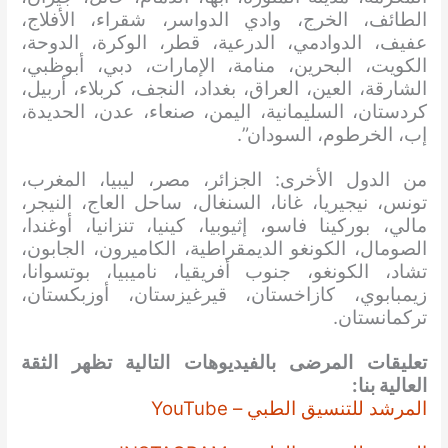
الطائف، الخرج، وادي الدواسر، شقراء، الأفلاج،
عفيف، الدوادمي، الدرعية، قطر، الوكرة، الدوحة،
الكويت، البحرين، منامة، الإمارات، دبي، أبوظبي،
الشارقة، العين، العراق، بغداد، النجف، كربلاء، أربيل،
كردستان، السليمانية، اليمن، صنعاء، عدن، الحديدة،
إب، الخرطوم، السودان”.
من الدول الأخرى: الجزائر، مصر، ليبيا، المغرب،
تونس، نيجيريا، غانا، السنغال، ساحل العاج، النيجر،
مالي، بوركينا فاسو، إثيوبيا، كينيا، تنزانيا، أوغندا،
الصومال، الكونغو الديمقراطية، الكاميرون، الجابون،
تشاد، الكونغو، جنوب أفريقيا، ناميبيا، بوتسوانا،
زيمبابوي، كازاخستان، قيرغيزستان، أوزبكستان،
تركمانستان.
تعليقات المرضى بالفيديوهات التالية تظهر الثقة
العالية بنا:
المرشد للتنسيق الطبي – YouTube