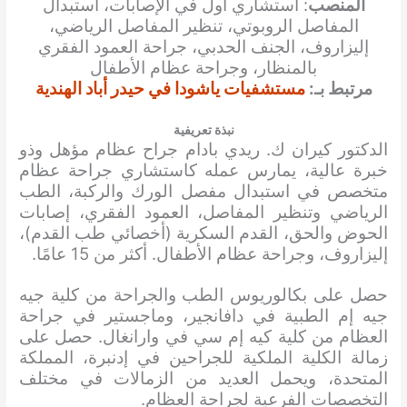
المنصب
: استشاري أول في الإصابات، استبدال
المفاصل الروبوتي، تنظير المفاصل الرياضي،
إليزاروف، الجنف الحدبي، جراحة العمود الفقري
بالمنظار، وجراحة عظام الأطفال
مرتبط بـ:
مستشفيات ياشودا في حيدر أباد الهندية
نبذة تعريفية
الدكتور كيران ك. ريدي بادام جراح عظام مؤهل وذو
خبرة عالية، يمارس عمله كاستشاري جراحة عظام
متخصص في استبدال مفصل الورك والركبة، الطب
الرياضي وتنظير المفاصل، العمود الفقري، إصابات
الحوض والحق، القدم السكرية (أخصائي طب القدم)،
إليزاروف، وجراحة عظام الأطفال. أكثر من 15 عامًا.
حصل على بكالوريوس الطب والجراحة من كلية جيه
جيه إم الطبية في دافانجير، وماجستير في جراحة
العظام من كلية كيه إم سي في وارانغال. حصل على
زمالة الكلية الملكية للجراحين في إدنبرة، المملكة
المتحدة، ويحمل العديد من الزمالات في مختلف
التخصصات الفرعية لجراحة العظام.