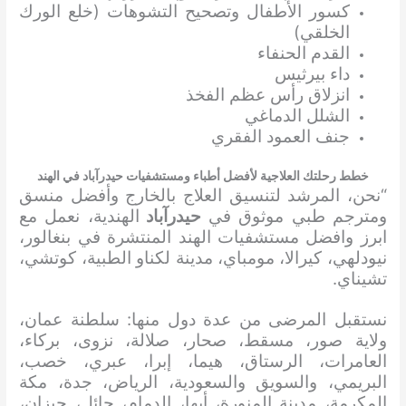
كسور الأطفال وتصحيح التشوهات (خلع الورك
الخلقي)
القدم الحنفاء
داء بيرثيس
انزلاق رأس عظم الفخذ
الشلل الدماغي
جنف العمود الفقري
خطط رحلتك العلاجية لأفضل أطباء ومستشفيات حيدرآباد في الهند
“نحن، المرشد لتنسيق العلاج بالخارج وأفضل منسق
ومترجم طبي موثوق في
حيدرآباد
الهندية، نعمل مع
ابرز وافضل مستشفيات الهند المنتشرة في بنغالور،
نيودلهي، كيرالا، مومباي، مدينة لكناو الطبية، كوتشي،
تشيناي.
نستقبل المرضى من عدة دول منها: سلطنة عمان،
ولاية صور، مسقط، صحار، صلالة، نزوى، بركاء،
العامرات، الرستاق، هيما، إبرا، عبري، خصب،
البريمي، والسويق والسعودية، الرياض، جدة، مكة
المكرمة، مدينة المنورة، أبها، الدمام، حائل، جيزان،