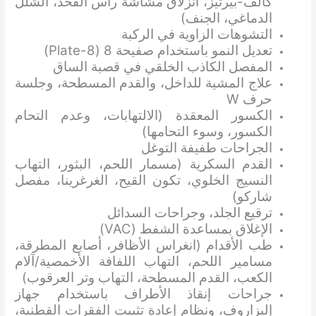
كالف-بيرثيز، انزلاق مشاشة رأس الفخذ، الشلل
الدماغي، الجنف)
التشوهات الزاوية في الركبة
تعديل النمو باستخدام صفيحة 8 (8-Plate)
المفصل الكاذب الخلقي في قصبة الساق
علاج المشية للداخل، والقدم المسطحة، وجلسة
حرف W
الكسور المعقدة (الالتهابات، وعدم التحام
الكسور، وسوء التحامها)
الجراحات طفيفة التوغل
القدم السكرية (مسمار اللحم، البثور، التهاب
النسيج الخلوي، تكون القيح، الغرغرينا، مفصل
شاركو)
ترقيع الجلد، وجراحات السدائل
الإغلاق بمساعدة الشفط (VAC)
طب الأقدام (انغراس الأظافر، أصابع المطرقة،
مسامير اللحم، التهاب اللفافة الأخمصية/آلام
الكعب، القدم المسطحة، التهاب وتر العرقوب)
جراحات إنقاذ الأطراف باستخدام جهاز
إليزاروف، ونظام إعادة تثبيت الفقرات القطنية،