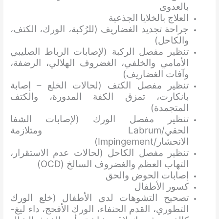
بالعدوى
العلاج بالخلايا الجذعية
جراحة تجديد الغضاريف (للرُكبة، الورك، الكتف،
والكاحل)
تنظير مفصل الركبة (لإصابات الرباط الصليبي
الأمامي والخلفي، الغضروف الهلالي، الرضفة،
وآفات الغضاريف)
تنظير مفصل الكتف (لحالات الخلع – إصابة
بانكارت، تمزق الكفة المدورة، والكتف
المتجمدة)
تنظير مفصل الورك (لإصابات الشفا
الحقي/Labrum ومتلازمة
الانحشار/Impingement)
تنظير مفصل الكاحل (لحالات عدم الاستقرار،
التهاب العظم والغضروف السالخ (OCD)
إصابات الحوض والحق
كسور الأطفال
تصحيح التشوهات لدى الأطفال (خلع الورك
التطوري، القدم الحنفاء، الورك الأفحج، داء ليغ-