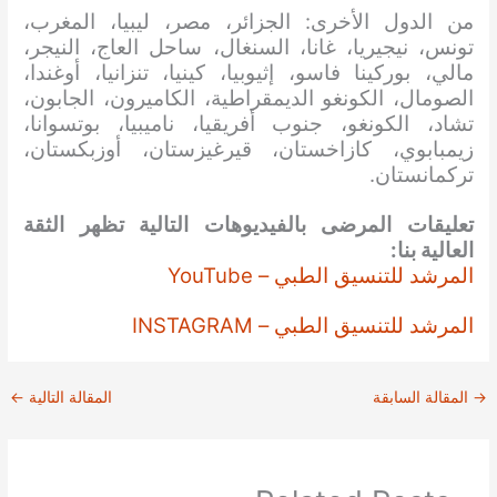
من الدول الأخرى: الجزائر، مصر، ليبيا، المغرب،
تونس، نيجيريا، غانا، السنغال، ساحل العاج، النيجر،
مالي، بوركينا فاسو، إثيوبيا، كينيا، تنزانيا، أوغندا،
الصومال، الكونغو الديمقراطية، الكاميرون، الجابون،
تشاد، الكونغو، جنوب أفريقيا، ناميبيا، بوتسوانا،
زيمبابوي، كازاخستان، قيرغيزستان، أوزبكستان،
تركمانستان.
تعليقات المرضى بالفيديوهات التالية تظهر الثقة
العالية بنا:
المرشد للتنسيق الطبي – YouTube
المرشد للتنسيق الطبي – INSTAGRAM
→
المقالة السابقة
المقالة التالية
←