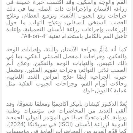
الفم والوجه والفكين. وقد اكتسب خبرة عميقة في
زراعة الأسنان والإجراءات ذات الصلة، بما في ذلك
جراحات رفع الجيوب الأنفية، وترقيع العظام، وعلاج
العصب السنخي السفلي، وعلاج التهاب ما حول
الزرعات، وإجراءات زراعة الأسنان التجميلية، وإعادة
تأهيل الفم بالكامل باستخدام تقنية “All-on-4”.
كما أنه مُلِمٌّ بجراحة الأسنان واللثة، وإصابات الوجه
والفكين، وجراحات المفصل الصدغي الفكي، بما في
ذلك التيبس، والتهابات الوجه والفكين، وعلاج ألم
العصب ثلاثي التوائم، وجراحة تقويم الفكين. وتشمل
خبرته الجراحية أيضًا علاج أمراض الغدد اللعابية،
وحالات أورام الفم، وجراحات الجيوب الفكية مثل
عملية كالدويل-لوك.
يُعدّ الدكتور كيشان بانيكر أكاديميًا ومعلمًا شغوفًا، وقد
ألقى العديد من المحاضرات في مؤتمرات وطنية
ودولية. كان متحدثًا ضيفًا في المؤتمر الدولي للجمعية
الدولية لزراعة الأسنان (ISOI) في سريلانكا (2024)،
كما قدّم العديد من المحاضرات الهامة في مؤسسات