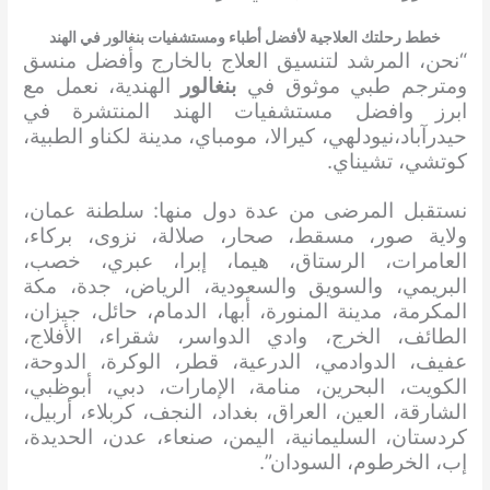
خطط رحلتك العلاجية لأفضل أطباء ومستشفيات بنغالور في الهند
“نحن، المرشد لتنسيق العلاج بالخارج وأفضل منسق
ومترجم طبي موثوق في
بنغالور
الهندية، نعمل مع
ابرز وافضل مستشفيات الهند المنتشرة في
حيدرآباد،نيودلهي، كيرالا، مومباي، مدينة لكناو الطبية،
كوتشي، تشيناي.
نستقبل المرضى من عدة دول منها: سلطنة عمان،
ولاية صور، مسقط، صحار، صلالة، نزوى، بركاء،
العامرات، الرستاق، هيما، إبرا، عبري، خصب،
البريمي، والسويق والسعودية، الرياض، جدة، مكة
المكرمة، مدينة المنورة، أبها، الدمام، حائل، جيزان،
الطائف، الخرج، وادي الدواسر، شقراء، الأفلاج،
عفيف، الدوادمي، الدرعية، قطر، الوكرة، الدوحة،
الكويت، البحرين، منامة، الإمارات، دبي، أبوظبي،
الشارقة، العين، العراق، بغداد، النجف، كربلاء، أربيل،
كردستان، السليمانية، اليمن، صنعاء، عدن، الحديدة،
إب، الخرطوم، السودان”.