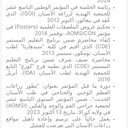
2024
رئاسة الجلسة في المؤتمر الوطني التاسع عشر
للجمعية الهندية لزراعة الأسنان (ISOI)، الذي
عُقد في بنغالور، أكتوبر 2012
تحكيم عروض الملصقات العلمية (Posters) في
مؤتمر AOMSICON، نوفمبر 2014
إلقاء محاضرة ضمن برنامج التعليم المستمر
(CDE) الذي أُقيم في كلية “سيدهارتا” لطب
الأسنان، تومكور، سبتمبر 2013
محاضرة ضيف شرف ضمن برنامج التعليم
المستمر (CDE) الذي نظمه فرع “كورغ” التابع
للجمعية الهندية لطب الأسنان (IDA)، أبريل
2016
دورة ما قبل المؤتمر بعنوان: “تطور زراعات
العظم الوجني والجناحي في طب الأسنان
الحديث”، ضمن المؤتمر السنوي التاسع عشر
لجمعية جراحي الفم والوجه والفكين (AOMSI)
في ولاية كيرالا، بتاريخ 13 أكتوبر 2023
يعمل حالياً على ترميم وإعادة تأهيل مواقع
زراعات الأسنان التي تعرضت للفشل