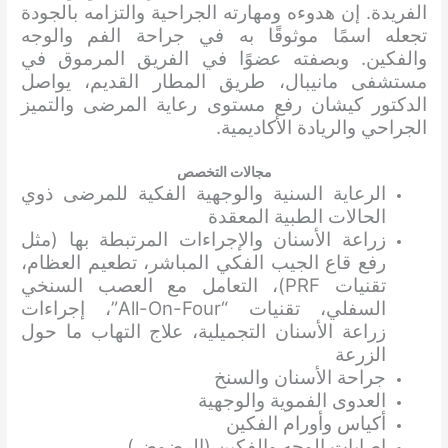
الفريدة. إن هدوءه ومهارته الجراحية والتزامه بالجودة
تجعله اسمًا موثوقًا به في جراحة الفم والوجه
والفكين. وبصفته عضوًا في الفريق المرموق في
مستشفى مانيبال، طريق المطار القديم، يواصل
الدكتور كيشان رفع مستوى رعاية المرضى والتميز
الجراحي والريادة الأكاديمية.
مجالات التخصص
الرعاية السنية والوجهية الفكية للمرضى ذوي
الحالات الطبية المعقدة
زراعة الأسنان والإجراءات المرتبطة بها (مثل
رفع قاع الجيب الفكي المباشر، تطعيم العظام،
تقنيات PRF)، التعامل مع العصب السنخي
السفلي، تقنيات “All-On-Four”، إجراءات
زراعة الأسنان التجميلية، علاج التهاب ما حول
الزرعة
جراحة الأسنان والسنخ
العدوى الفموية والوجهية
أكياس وأورام الفكين
إصابات الوجه والفكين (الرضوض)