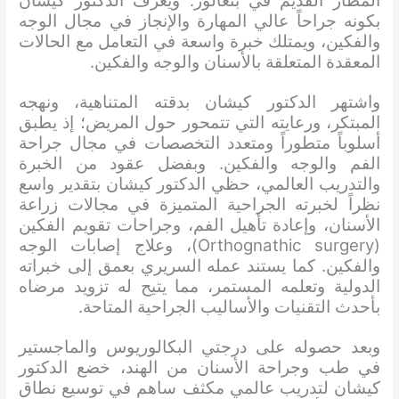
المطار القديم في بنغالور. ويُعرف الدكتور كيشان
بكونه جراحاً عالي المهارة والإنجاز في مجال الوجه
والفكين، ويمتلك خبرة واسعة في التعامل مع الحالات
المعقدة المتعلقة بالأسنان والوجه والفكين.
واشتهر الدكتور كيشان بدقته المتناهية، ونهجه
المبتكر، ورعايته التي تتمحور حول المريض؛ إذ يطبق
أسلوباً متطوراً ومتعدد التخصصات في مجال جراحة
الفم والوجه والفكين. وبفضل عقود من الخبرة
والتدريب العالمي، حظي الدكتور كيشان بتقدير واسع
نظراً لخبرته الجراحية المتميزة في مجالات زراعة
الأسنان، وإعادة تأهيل الفم، وجراحات تقويم الفكين
(Orthognathic surgery)، وعلاج إصابات الوجه
والفكين. كما يستند عمله السريري بعمق إلى خبراته
الدولية وتعلمه المستمر، مما يتيح له تزويد مرضاه
بأحدث التقنيات والأساليب الجراحية المتاحة.
وبعد حصوله على درجتي البكالوريوس والماجستير
في طب وجراحة الأسنان من الهند، خضع الدكتور
كيشان لتدريب عالمي مكثف ساهم في توسيع نطاق