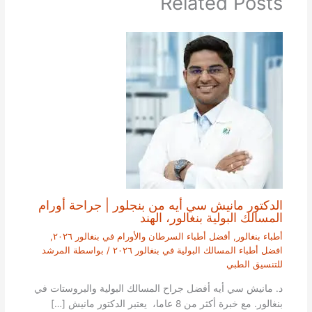
Related Posts
الدكتور مانيش سي أيه من بنجلور | جراحة أورام
المسالك البولية بنغالور، الهند
أطباء بنغالور
,
أفضل أطباء السرطان والأورام في بنغالور ٢٠٢٦
,
افضل أطباء المسالك البولية في بنغالور ٢٠٢٦
/ بواسطة
المرشد
للتنسيق الطبي
د. مانيش سي أيه أفضل جراح المسالك البولية والبروستات في
بنغالور. مع خبرة أكثر من 8 عاما، يعتبر الدكتور مانيش […]