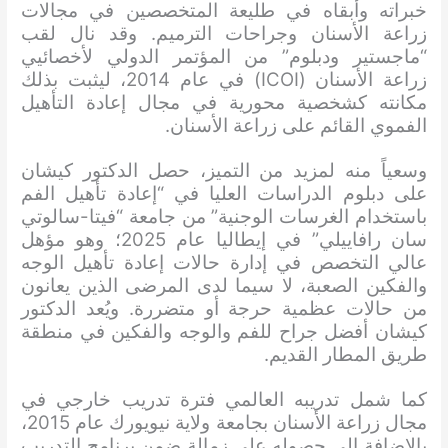
خبراته وأبقاه في طليعة المتخصصين في مجالات
زراعة الأسنان وجراحات الترميم. وقد نال لقب
“ماجستير ودبلوم” من المؤتمر الدولي لأخصائيي
زراعة الأسنان (ICOI) في عام 2014، ليثبت بذلك
مكانته كشخصية محورية في مجال إعادة التأهيل
الفموي القائم على زراعة الأسنان.
وسعياً منه لمزيد من التميز، حصل الدكتور كيشان
على دبلوم الدراسات العليا في “إعادة تأهيل الفم
باستخدام الغرسات الوجنية” من جامعة “فيتا-سالوتي
سان رافاييلي” في إيطاليا عام 2025؛ وهو مؤهل
عالي التخصص في إدارة حالات إعادة تأهيل الوجه
والفكين الصعبة، لا سيما لدى المرضى الذين يعانون
من حالات عظمية حرجة أو متضررة. ويُعد الدكتور
كيشان أفضل جراح للفم والوجه والفكين في منطقة
طريق المطار القديم.
كما شمل تدريبه العالمي فترة تدريب خارجي في
مجال زراعة الأسنان بجامعة ولاية نيويورك عام 2015،
بالإضافة إلى حصوله على زمالة ضمن برنامج التدريب