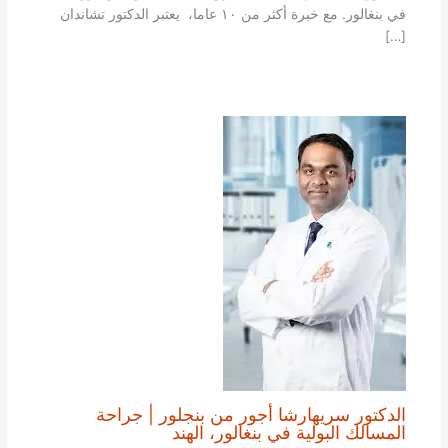
في بنغالور. مع خبرة أكثر من ١٠ عاما، يعتبر الدكتور تشاندان
[…]
الدكتور سريهارشا أجور من بنجلور | جراحة
المسالك البولية في بنغالور، الهند