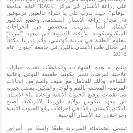
على زراعة الأسنان في مركز “DACE” التابع لجامعة
“بوفالو”، حيث تدرب على يد خبراء عالميين مرموقين
في مجال زراعة الأسنان المتقدمة. وخضع الدكتور
كيشان أيضاً لتدريب متخصص في الجراحات
الميكروسكوبية للأوعية الدموية في معهد “أمريتا”
للعلوم الطبية في مدينة كوتشي، وأتم تدريباً مكثفاً
في مجال طب الأسنان بالليزر في جامعة “جنوى” عام
2018.
وتتيح له هذه الشهادات والمؤهلات تقديم خيارات
علاجية لمرضاه تتميز بكونها طفيفة التوغل وعالية
الكفاءة، وذلك للتعامل مع طيف واسع من الحالات
المرضية المتعلقة بالفم والوجه والفكين. بفضل خبرته
في تقنيات ترقيع الجيوب الأنفية وإعادة بناء الأسنان
في معهد بيكوس بولاية فلوريدا الأمريكية، أصبح
الدكتور كيشان رائدًا في إجراءات رفع الجيوب الأنفية
وجراحة زراعة الأسنان الوجنية.
تشمل اهتماماته السريرية طيفًا واسعًا من أمراض