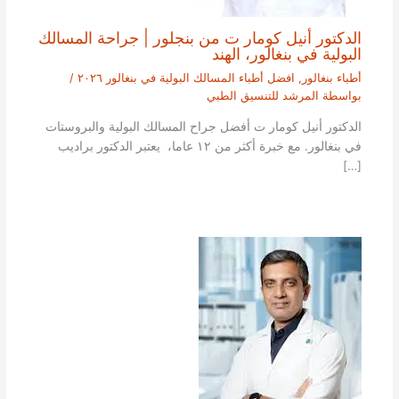
الدكتور أنيل كومار ت من بنجلور | جراحة المسالك
البولية في بنغالور، الهند
أطباء بنغالور
,
افضل أطباء المسالك البولية في بنغالور ٢٠٢٦
/
بواسطة
المرشد للتنسيق الطبي
الدكتور أنيل كومار ت أفضل جراح المسالك البولية والبروستات
في بنغالور. مع خبرة أكثر من ١٢ عاما، يعتبر الدكتور براديب
[…]