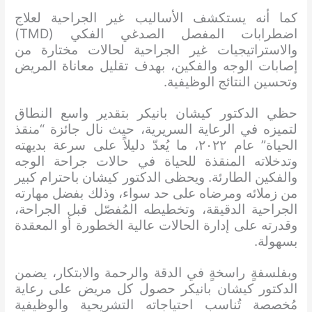
كما أنه يستكشف الأساليب غير الجراحية لعلاج
اضطرابات المفصل الصدغي الفكي (TMD)
والاستراتيجيات غير الجراحية لحالات مختارة من
إصابات الوجه والفكين، بهدف تقليل معاناة المريض
وتحسين النتائج الوظيفية.
حظي الدكتور كيشان بانيكر بتقدير واسع النطاق
لتميزه في الرعاية السريرية، حيث نال جائزة “منقذ
الحياة” عام ٢٠٢٢، ما يُعدّ دليلاً على سرعة بديهته
وتدخلاته المنقذة للحياة في حالات جراحة الوجه
والفكين الطارئة. ويحظى الدكتور كيشان باحترام كبير
من زملائه ومرضاه على حد سواء، وذلك بفضل مهارته
الجراحية الدقيقة، وتخطيطه المُفصّل قبل الجراحة،
وقدرته على إدارة الحالات عالية الخطورة أو المعقدة
بسهولة.
وبفلسفةٍ راسخةٍ في الدقة والرحمة والابتكار، يضمن
الدكتور كيشان بانيكر حصول كل مريض على رعاية
مُخصصة تُناسب احتياجاته التشريحية والوظيفية