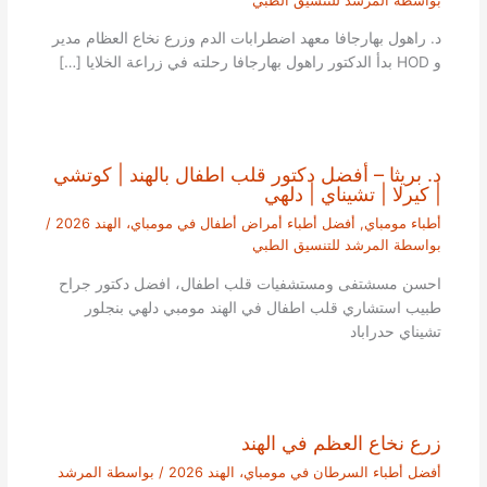
بواسطة
المرشد للتنسيق الطبي
د. راهول بهارجافا معهد اضطرابات الدم وزرع نخاع العظام مدير
و HOD بدأ الدكتور راهول بهارجافا رحلته في زراعة الخلايا […]
د. بريثا – أفضل دكتور قلب اطفال بالهند | كوتشي
| كيرلا | تشيناي | دلهي
أطباء مومباي
,
أفضل أطباء أمراض أطفال في مومباي، الهند 2026
/
بواسطة
المرشد للتنسيق الطبي
احسن مسشتفى ومستشفيات قلب اطفال، افضل دكتور جراح
طبيب استشاري قلب اطفال في الهند مومبي دلهي بنجلور
تشيناي حدراباد
زرع نخاع العظم في الهند
أفضل أطباء السرطان في مومباي، الهند 2026
/ بواسطة
المرشد