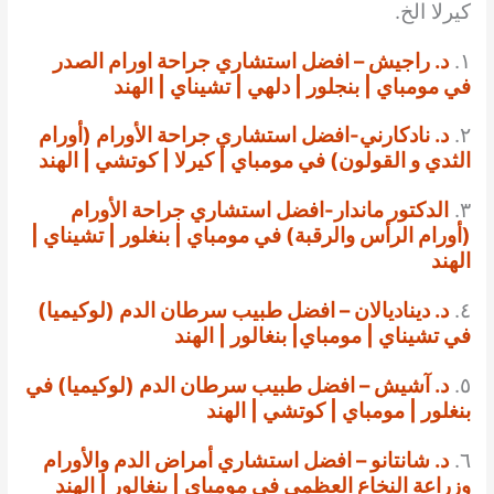
كيرلا الخ.
١.
د. راجيش – افضل استشاري جراحة اورام الصدر
في مومباي | بنجلور | دلهي | تشيناي | الهند
٢.
د. نادكارني-افضل استشاري جراحة الأورام (أورام
الثدي و القولون) في مومباي | كيرلا | كوتشي | الهند
٣.
الدكتور ماندار-افضل استشاري جراحة الأورام
(أورام الرأس والرقبة) في مومباي | بنغلور | تشيناي |
الهند
٤.
د. ديناديالان – افضل طبيب سرطان الدم (لوكيميا)
في تشيناي | مومباي| بنغالور | الهند
٥.
د. آشيش – افضل طبيب سرطان الدم (لوكيميا) في
بنغلور | مومباي | كوتشي | الهند
٦.
د. شانتانو – افضل استشاري أمراض الدم والأورام
وزراعة النخاع العظمي في مومباي | بنغالور | الهند