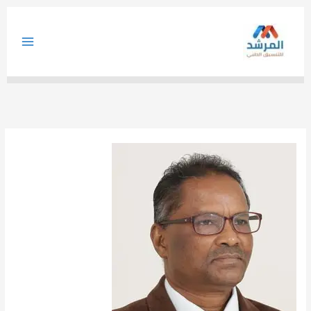
خطي
لى
لمحتوى