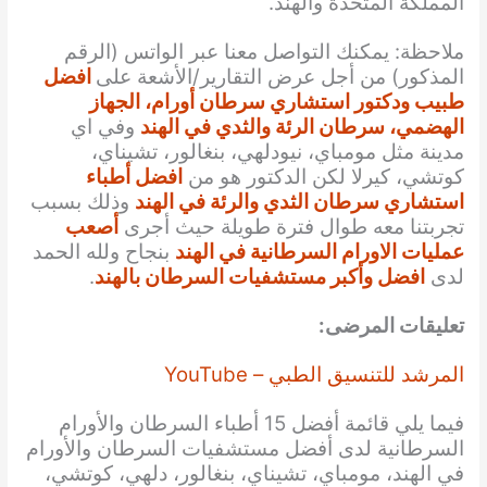
المملكة المتحدة والهند.
ملاحظة: يمكنك التواصل معنا عبر الواتس (الرقم
المذكور) من أجل عرض التقارير/الأشعة على
افضل
طبيب ودكتور استشاري سرطان أورام، الجهاز
الهضمي، سرطان الرئة والثدي في الهند
وفي اي
مدينة مثل مومباي، نيودلهي، بنغالور، تشيناي،
كوتشي، كيرلا لكن الدكتور هو من
افضل أطباء
استشاري سرطان الثدي والرئة في الهند
وذلك بسبب
تجربتنا معه طوال فترة طويلة حيث أجرى
أصعب
عمليات الاورام السرطانية في الهند
بنجاح ولله الحمد
لدى
افضل وأكبر مستشفيات السرطان بالهند
.
تعليقات المرضى:
المرشد للتنسيق الطبي – YouTube
فيما يلي قائمة أفضل 15 أطباء السرطان والأورام
السرطانية لدى أفضل مستشفيات السرطان والأورام
في الهند، مومباي، تشيناي، بنغالور، دلهي، كوتشي،