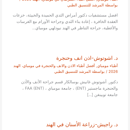
بواسطة
المرشد للتنسيق الطبي
افضل مستشفيات دكتور أمراض الثدي الحميدة والخبيثة، خزعات
العقدة الخافرة ، إعادة بناء الثدي وجراحة الأورام مع الغرسات
والأغطية، جراحة التناظر في الهند نيودلهي مومباي…
د. اشوتوش-اذن انف وحنجرة
أطباء مومباي
,
أفضل أطباء الاذن والانف والحنجرة في مومباي، الهند
2026
/ بواسطة
المرشد للتنسيق الطبي
دكتور. أشوتوش غانيش بوسالكار قسم جراحة الأنف والأذن
والحنجرة ماجستير (ENT) ، جامعة مومباي ، FAA (ENT) ،
جامعة توبينغن […]
د. راجيش-زراعة الأسنان في الهند