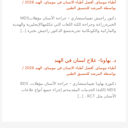
أطباء مومباي
,
أفضل أطباء الاسنان في مومباي، الهند 2026
/
بواسطة
المرشد للتنسيق الطبي
دكتور راجيش تعييناستشاري – جراحة الأسنان مؤهلاتMDS
الخبرةزراعة وجراحة اللثة اللغات التي تتكلمهاالإنجليزية والهندية
والماراثية والكونكانية تجربةيتمتع الدكتور راجيش بخبرة […]
د. بهاونا- علاج اسنان في الهند
أطباء مومباي
,
أفضل أطباء الاسنان في مومباي، الهند 2026
/
بواسطة
المرشد للتنسيق الطبي
دكتورة بهاونا تعييناستشاري – جراحة الأسنان مؤهلاتBDS ،
MDS (اللثة) الخدمات المقدمةتم إجراء جميع أنواع علاجات
الأسنان مثل RCT ، […]