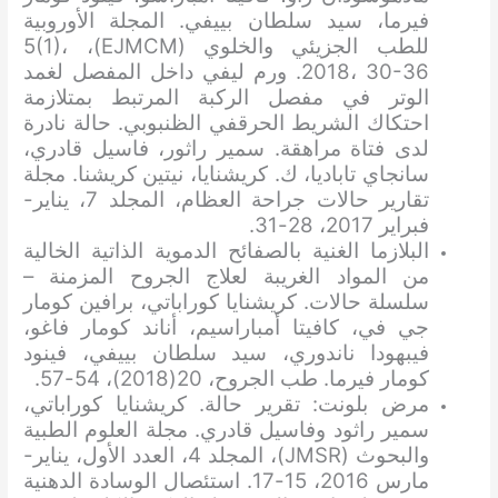
فيرما، سيد سلطان بييفي. المجلة الأوروبية
للطب الجزيئي والخلوي (EJMCM)، 5(1)،
2018، 30-36. ورم ليفي داخل المفصل لغمد
الوتر في مفصل الركبة المرتبط بمتلازمة
احتكاك الشريط الحرقفي الظنبوبي. حالة نادرة
لدى فتاة مراهقة. سمير راثور، فاسيل قادري،
سانجاي تاباديا، ك. كريشنايا، نيتين كريشنا. مجلة
تقارير حالات جراحة العظام، المجلد 7، يناير-
فبراير 2017، 28-31.
البلازما الغنية بالصفائح الدموية الذاتية الخالية
من المواد الغريبة لعلاج الجروح المزمنة –
سلسلة حالات. كريشنايا كوراباتي، برافين كومار
جي في، كافيتا أمباراسيم، أناند كومار فاغو،
فيبهودا ناندوري، سيد سلطان بييفي، فينود
كومار فيرما. طب الجروح، 20(2018)، 54-57.
مرض بلونت: تقرير حالة. كريشنايا كوراباتي،
سمير راثود وفاسيل قادري. مجلة العلوم الطبية
والبحوث (JMSR)، المجلد 4، العدد الأول، يناير-
مارس 2016، 15-17. استئصال الوسادة الدهنية