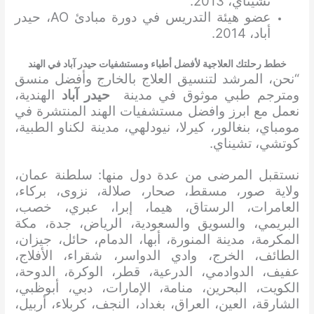
تشيناي، 2013.
عضو هيئة التدريس في دورة مبادئ AO، حيدر
أباد، 2014.
خطط رحلتك العلاجية لأفضل أطباء ومستشفيات حيدر آباد في الهند
“نحن، المرشد لتنسيق العلاج بالخارج وأفضل منسق
ومترجم طبي موثوق في مدينة
حيدر آباد
الهندية،
نعمل مع ابرز وافضل مستشفيات الهند المنتشرة في
مومباي، بنغالور، كيرلا، نيودلهي، مدينة لكناو الطبية،
كوتشي، تشيناي.
نستقبل المرضى من عدة دول منها: سلطنة عمان،
ولاية صور، مسقط، صحار، صلالة، نزوى، بركاء،
العامرات، الرستاق، هيما، إبرا، عبري، خصب،
البريمي، والسويق والسعودية، الرياض، جدة، مكة
المكرمة، مدينة المنورة، أبها، الدمام، حائل، جيزان،
الطائف، الخرج، وادي الدواسر، شقراء، الأفلاج،
عفيف، الدوادمي، الدرعية، قطر، الوكرة، الدوحة،
الكويت، البحرين، منامة، الإمارات، دبي، أبوظبي،
الشارقة، العين، العراق، بغداد، النجف، كربلاء، أربيل،