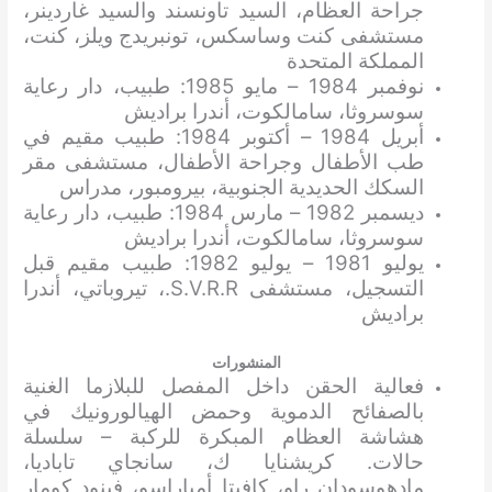
جراحة العظام، السيد تاونسند والسيد غاردينر،
مستشفى كنت وساسكس، تونبريدج ويلز، كنت،
المملكة المتحدة
نوفمبر 1984 – مايو 1985: طبيب، دار رعاية
سوسروثا، سامالكوت، أندرا براديش
أبريل 1984 – أكتوبر 1984: طبيب مقيم في
طب الأطفال وجراحة الأطفال، مستشفى مقر
السكك الحديدية الجنوبية، بيرومبور، مدراس
ديسمبر 1982 – مارس 1984: طبيب، دار رعاية
سوسروثا، سامالكوت، أندرا براديش
يوليو 1981 – يوليو 1982: طبيب مقيم قبل
التسجيل، مستشفى S.V.R.R.، تيروباتي، أندرا
براديش
المنشورات
فعالية الحقن داخل المفصل للبلازما الغنية
بالصفائح الدموية وحمض الهيالورونيك في
هشاشة العظام المبكرة للركبة – سلسلة
حالات. كريشنايا ك، سانجاي تاباديا،
مادهوسودان راو، كافيتا أمباراسو، فينود كومار