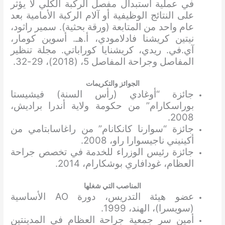
في عملية استبدال مفصل الركبة الكلي لا يؤثر
على النتائج الوظيفية أو آلام الركبة الأمامية بعد
عام واحد من المتابعة (ورقة بحثية). سمير راثود،
نيتين كريشنا فادلامودي، أ.هـ. أسوين كومار،
آي.في. ريدي، كريشنايا كوراباتي. مجلة تنظير
المفاصل وجراحة المفاصل 5، (2018)، 29-32.
الجوائز والتكريمات
جائزة “أوغادي (رأس السنة) فيشيستا
بوراسكارام” من حكومة ولاية أندرا براديش،
2008.
جائزة “سوارنا كانكانام” من راغاسابتامي من
أكينيني ناجيسوارا راو، 2008.
جائزة رئيس الوزراء للخدمة في تخصص جراحة
العظام، غودافاري بوشكارام، 2014.
المناصب التي شغلها
عضو هيئة التدريس، دورة AO الأساسية
(سويسرا)، الهند، 1999.
أمين سر جمعية جراحة العظام في المدينتين