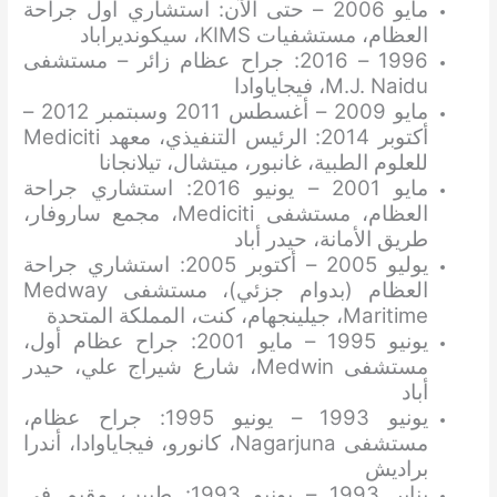
مايو 2006 – حتى الآن: استشاري أول جراحة
العظام، مستشفيات KIMS، سيكونديراباد
1996 – 2016: جراح عظام زائر – مستشفى
M.J. Naidu، فيجاياوادا
مايو 2009 – أغسطس 2011 وسبتمبر 2012 –
أكتوبر 2014: الرئيس التنفيذي، معهد Mediciti
للعلوم الطبية، غانبور، ميتشال، تيلانجانا
مايو 2001 – يونيو 2016: استشاري جراحة
العظام، مستشفى Mediciti، مجمع ساروفار،
طريق الأمانة، حيدر أباد
يوليو 2005 – أكتوبر 2005: استشاري جراحة
العظام (بدوام جزئي)، مستشفى Medway
Maritime، جيلينجهام، كنت، المملكة المتحدة
يونيو 1995 – مايو 2001: جراح عظام أول،
مستشفى Medwin، شارع شيراج علي، حيدر
أباد
يونيو 1993 – يونيو 1995: جراح عظام،
مستشفى Nagarjuna، كانورو، فيجاياوادا، أندرا
براديش
يناير 1993 – يونيو 1993: طبيب مقيم في