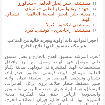
مستشفى جلين إيجلز العالمي – بنجالورو
معهد د. ريلا والمركز الطبي – تشيناي
مدينة جلين ايجلز الصحية العالمية – تشيناي،
الهند
مستشفى ليكشور -كيرلا
مستشفى راجاجيري – كوتشي، كيرلا
احجز المواعيد ذات أولوية وتجربة خالية من المتاعب
عبر مكتب تنسيق تلقي العلاج بالخارج.
“نحن، المرشد لتنسيق العلاج بالخارج وأفضل منسق
طبي موثوق في الهند، ونعمل مع أبرز وافضل
مستشفيات الهند المنتشرة في نيودلهي، مدينة لكناو
الطبية، مومباي، كيرلا، كوتشي، بنغالور، حيدر أباد،
تشيناي ونستقبل المرضى من: سلطنة عمان، ولاية
صور، مسقط، صحار، صلالة، نزوى، بركاء، العامرات،
الرستاق، هيما، إبرا، عبري، خصب، البريمي، والسويق
والسعودية، الرياض، جدة، مكة المكرمة، مدينة
المنورة، أبها، الدمام، حائل، جيزان، الطائف، الخرج،
وادي الدواسر، شقراء، الأفلاج، عفيف، الدوادمي،