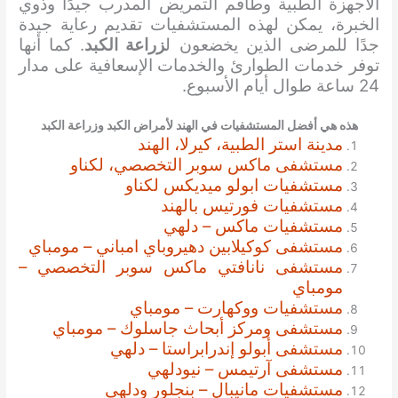
الأجهزة الطبية وطاقم التمريض المدرب جيدًا وذوي
الخبرة، يمكن لهذه المستشفيات تقديم رعاية جيدة
جدًا للمرضى الذين يخضعون ل
زراعة الكبد
. كما أنها
توفر خدمات الطوارئ والخدمات الإسعافية على مدار
24 ساعة طوال أيام الأسبوع.
هذه هي أفضل المستشفيات في الهند لأمراض الكبد وزراعة الكبد
مدينة استر الطبية، كيرلا، الهند
مستشفى ماكس سوبر التخصصي، لكناو
مستشفيات ابولو ميديكس لكناو
مستشفيات فورتيس بالهند
مستشفيات ماكس – دلهي
مستشفى كوكيلابين دهيروباي امباني – مومباي
مستشفى نانافتي ماكس سوبر التخصصي –
مومباي
مستشفيات ووكهارت – مومباي
مستشفى ومركز أبحاث جاسلوك – مومباي
مستشفى أبولو إندرابراستا – دلهي
مستشفى آرتيمس – نيودلهي
مستشفيات مانيبال – بنجلور ودلهي