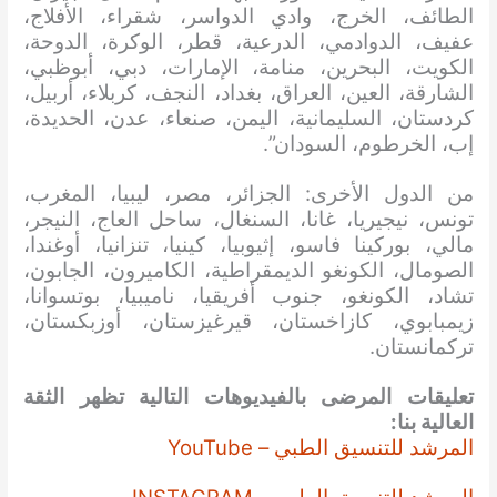
الطائف، الخرج، وادي الدواسر، شقراء، الأفلاج،
عفيف، الدوادمي، الدرعية، قطر، الوكرة، الدوحة،
الكويت، البحرين، منامة، الإمارات، دبي، أبوظبي،
الشارقة، العين، العراق، بغداد، النجف، كربلاء، أربيل،
كردستان، السليمانية، اليمن، صنعاء، عدن، الحديدة،
إب، الخرطوم، السودان”.
من الدول الأخرى: الجزائر، مصر، ليبيا، المغرب،
تونس، نيجيريا، غانا، السنغال، ساحل العاج، النيجر،
مالي، بوركينا فاسو، إثيوبيا، كينيا، تنزانيا، أوغندا،
الصومال، الكونغو الديمقراطية، الكاميرون، الجابون،
تشاد، الكونغو، جنوب أفريقيا، ناميبيا، بوتسوانا،
زيمبابوي، كازاخستان، قيرغيزستان، أوزبكستان،
تركمانستان.
تعليقات المرضى بالفيديوهات التالية تظهر الثقة
العالية بنا:
المرشد للتنسيق الطبي – YouTube