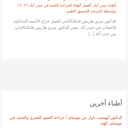
أطباء حيدر آباد
,
أفضل أطباء الجراحة العامة في حيدر أباد ٢٠٢٦
/
بواسطة
المرشد للتنسيق الطبي
الدكتور سري هاريش فانكايالاباتي أفضل جراح الأشعة التداخلية
للأعصاب في حيدر آباد. يعتبر الدكتور سري هاريش فانكايالاباتي
من حيدر أباد […]
أطباء آخرين
الدكتور أبهيجيت باوار من مومباي | جراحة العمود الفقري والجنف في
مومباي، الهند