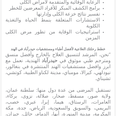
الرعاية الوقائية والمتقدمة لأمراض الكلى
برامج الكشف المبكر للأفراد المعرضين للخطر
تفسير نتائج خزعة الكلى وإدارتها
الاستشارات المتعلقة بنمط الحياة والتغذية
الكلوية
استراتيجيات الوقاية من تطور مرض الكلى
المزمن
خطط رحلتك العلاجية لأفضل أطباء ومستشفيات حيدرآباد في الهند
“نحن، المرشد لتنسيق العلاج بالخارج وأفضل منسق
ومترجم طبي موثوق في
حيدرآباد
الهندية، نعمل مع
ابرز وافضل مستشفيات الهند المنتشرة في بنغالور،
نيودلهي، كيرالا، مومباي، مدينة لكناو الطبية، كوتشي،
تشيناي.
نستقبل المرضى من عدة دول منها: سلطنة عمان،
ولاية صور، مسقط، صحار، صلالة، نزوى، بركاء،
العامرات، الرستاق، هيما، إبرا، عبري، خصب،
البريمي، والسويق والسعودية، الرياض، جدة، مكة
المكرمة، مدينة المنورة، أبها، الدمام، حائل، جيزان،