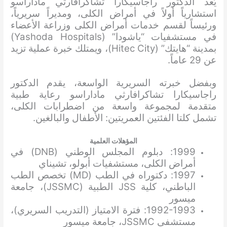
يُعد الدكتور راجاسيكارا تشاكرافارثي ماداراسو
استشارياً أولاً في أمراض الكلى، ومديراً سريرياً،
ورئيساً لقسم خدمات أمراض الكلى وزراعة الأعضاء
في مستشفيات “ياشودا” (Yashoda Hospitals)
بمدينة “هايتك” (Hitec City)، ويمتلك خبرة عملية تزيد
عن 29 عاماً.
وبفضل خبرته السريرية الواسعة، يقدم الدكتور
راجاسيكارا تشاكرافارثي ماداراسو رعاية طبية
متقدمة لمجموعة واسعة من اضطرابات الكلى،
تشمل كلتا الفئتين العمريتين: الأطفال والبالغين.
المؤهلات العلمية
1999: دبلوم المجلس الوطني (DNB) في
أمراض الكلى، مستشفيات أبولو، تشيناي
1997: دكتوراه في الطب (MD) تخصص الطب
الباطني، كلية JSS الطبية (JSSMC)، جامعة
ميسور
1992-1993: فترة الامتياز (التدريب السريري)،
مستشفى JSSMC، جامعة ميسور