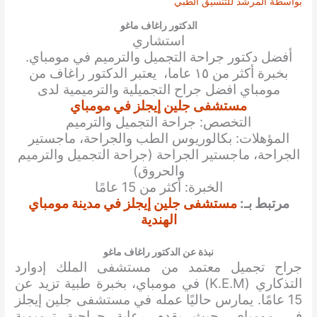
بواسطة
المرشد للتنسيق الطبي
الدكتور راغاف ماغو
استشاري
أفضل
دكتور جراحة التجميل والترميم
في مومباي.
بخبرة أكثر من ١٥ عاما، يعتبر
الدكتور راغاف
من
مومباي
افضل
جراح التجميلية والترميمية
لدى
مستشفى جلين إيجلز في مومباي
التخصص: جراحة التجميل والترميم
المؤهلات: بكالوريوس الطب والجراحة، ماجستير
الجراحة، ماجستير الجراحة (جراحة التجميل والترميم
والحروق)
الخبرة: أكثر من 15 عامًا
مرتبط بـ:
مستشفى جلين إيجلز في مدينة مومباي
الهندية
نبذة عن الدكتور راغاف ماغو
جراح تجميل معتمد من مستشفى الملك إدوارد
التذكاري (K.E.M) في مومباي، بخبرة طبية تزيد عن
15 عامًا. يمارس حاليًا عمله في مستشفى جلين إيجلز
في مومباي، حيث يقدم رعاية جراحية ترميمية