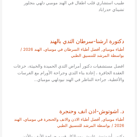
طبيب استشاري قلب اطفال في الهند مومبي دلهي بنجلور
تشيناي حدراباد
دكتورة ارشنا-سرطان الثدي بالهند
أطباء مومباي
,
أفضل أطباء السرطان في مومباي، الهند 2026
/
بواسطة
المرشد للتنسيق الطبي
افضل مستشفيات دكتور أمراض الثدي الحميدة والخبيثة، خزعات
العقدة الخافرة ، إعادة بناء الثدي وجراحة الأورام مع الغرسات
والأغطية، جراحة التناظر في الهند نيودلهي مومباي…
د. اشوتوش-اذن انف وحنجرة
أطباء مومباي
,
أفضل أطباء الاذن والانف والحنجرة في مومباي، الهند
2026
/ بواسطة
المرشد للتنسيق الطبي
دكتور. أشوتوش غانيش بوسالكار قسم جراحة الأنف والأذن