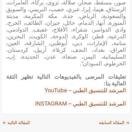
صور، مسقط، صحار، صلالة، نزوى، بركاء، العامرات،
الرستاق، هيما، إبرا، عبري، خصب، البريمي، والسويق
والسعودية، الرياض، جدة، مكة المكرمة، مدينة
المنورة، أبها، الدمام، حائل، جيزان، الطائف، الخرج،
وادي الدواسر، شقراء، الأفلاج، عفيف، الدوادمي،
الدرعية، قطر، الوكرة، الدوحة، الكويت، البحرين،
منامة، الإمارات، دبي، أبوظبي، الشارقة، العين،
العراق، بغداد، النجف، كربلاء، أربيل، كردستان،
السليمانية، اليمن، صنعاء، عدن، الحديدة، إب،
الخرطوم، السودان”.
تعليقات المرضى بالفيديوهات التالية تظهر الثقة
العالية بنا:
المرشد للتنسيق الطبي – YouTube
المرشد للتنسيق الطبي – INSTAGRAM
→
المقالة السابقة
المقالة التالية
←