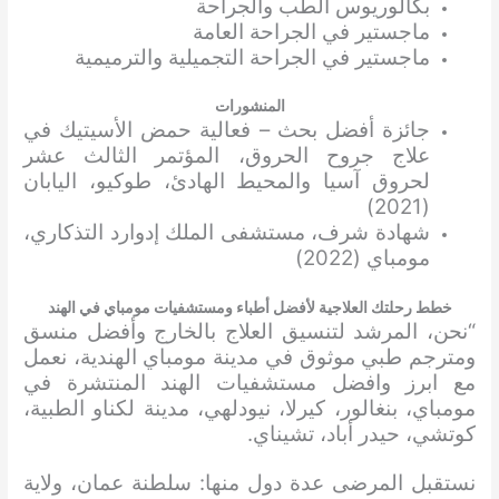
بكالوريوس الطب والجراحة
ماجستير في الجراحة العامة
ماجستير في الجراحة التجميلية والترميمية
المنشورات
جائزة أفضل بحث – فعالية حمض الأسيتيك في
علاج جروح الحروق، المؤتمر الثالث عشر
لحروق آسيا والمحيط الهادئ، طوكيو، اليابان
(2021)
شهادة شرف، مستشفى الملك إدوارد التذكاري،
مومباي (2022)
خطط رحلتك العلاجية لأفضل أطباء ومستشفيات مومباي في الهند
“نحن، المرشد لتنسيق العلاج بالخارج وأفضل منسق
ومترجم طبي موثوق في مدينة مومباي الهندية، نعمل
مع ابرز وافضل مستشفيات الهند المنتشرة في
مومباي، بنغالور، كيرلا، نيودلهي، مدينة لكناو الطبية،
كوتشي، حيدر أباد، تشيناي.
نستقبل المرضى عدة دول منها: سلطنة عمان، ولاية