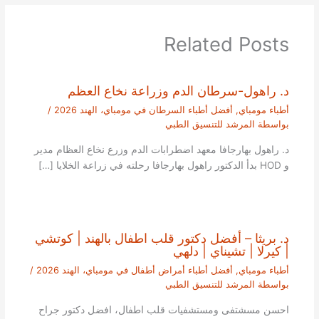
Related Posts
د. راهول-سرطان الدم وزراعة نخاع العظم
أطباء مومباي
,
أفضل أطباء السرطان في مومباي، الهند 2026
/
بواسطة
المرشد للتنسيق الطبي
د. راهول بهارجافا معهد اضطرابات الدم وزرع نخاع العظام مدير
و HOD بدأ الدكتور راهول بهارجافا رحلته في زراعة الخلايا […]
د. بريثا – أفضل دكتور قلب اطفال بالهند | كوتشي
| كيرلا | تشيناي | دلهي
أطباء مومباي
,
أفضل أطباء أمراض أطفال في مومباي، الهند 2026
/
بواسطة
المرشد للتنسيق الطبي
احسن مسشتفى ومستشفيات قلب اطفال، افضل دكتور جراح