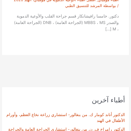
/ بواسطة
المرشد للتنسيق الطبي
دكتور. خامسا رافيشانكار قسم جراحة القلب والأوعية الدموية
والصدر MBBS ، MS (الجراحة العامة) ، DNB (الجراحة العامة)
، M […]
أطباء آخرين
الدكتور أناند كومار ك. من بنغالور- استشاري زراعة نخاع العظم، وأورام
الأطفال في الهند
الدكتور رامراج ف. ن. من بنغالور- استشاري الجراحة العامة والجراحة