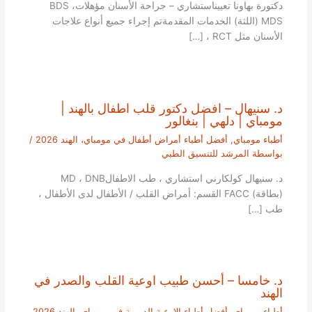
دكتورة بهاونا تعييناستشاري – جراحة الأسنان مؤهلاتBDS ،
MDS (اللثة) الخدمات المقدمةتم إجراء جميع أنواع علاجات
الأسنان مثل RCT ، […]
د. سنيهال – افضل دكتور قلب اطفال بالهند |
مومباي | دلهي | بنغالور
أطباء مومباي
,
أفضل أطباء أمراض أطفال في مومباي، الهند 2026
/
بواسطة
المرشد للتنسيق الطبي
د. سنيهال كولكارني استشاري ، طب الاطفالMD ، DNB
(بطاقة) FACC القسم: أمراض القلب / الأطفال لدى الأطفال ،
طب […]
د. خامسا – أحسن طبيب اوعية القلب والصدر في
الهند
أطباء مومباي
,
أفضل أطباء الاوعية الدموية في مومباي، الهند 2026