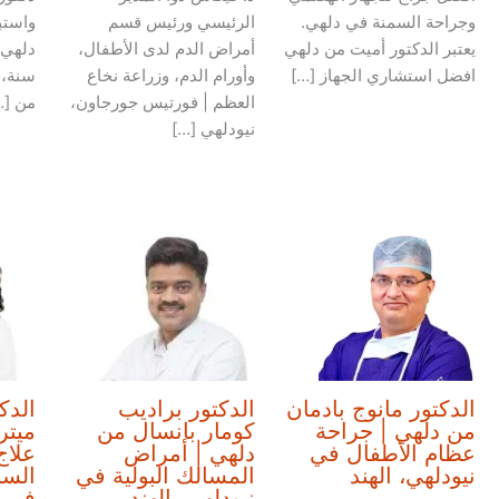
وجراحة السمنة في دلهي.
الرئيسي ورئيس قسم
واستب
يعتبر الدكتور أميت من دلهي
أمراض الدم لدى الأطفال،
افضل استشاري الجهاز […]
وأورام الدم، وزراعة نخاع
سنة، 
العظم | فورتيس جورجاون،
من […
نيودلهي […]
الدكتور مانوج بادمان
الدكتور براديب
الدك
من دلهي | جراحة
كومار بانسال من
ميتر
عظام الأطفال في
دلهي | أمراض
علاج
نيودلهي، الهند
المسالك البولية في
السر
نيودلهي، الهند
في ن