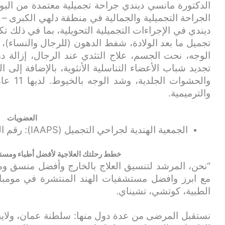
الدكتورة مانسي ديندي جراحة تجميلية معتمدة من الب
الجراحة التجميلية والجمالية في منطقة دلهي الكبرى –
ديندي في الإجراءات التجميلية التحويلية، بما في ذلك ت
تجميل ما بعد الولادة، شفط الدهون (للرجال والنساء)
الوجه، نحت الجسم، علاج التثدي عند الرجال، إزالة ده
تجديد شباب الأعضاء التناسلية الأنثوية، بالإضافة إلى
والحشوا
والترميمية.
العضويات
الجمعية الهندية لجراحي التجميل (IAAPS): رقم العضوية: 2023/ND/95
خطط رحلتك العلاجية لأفضل أطباء ومست
“نحن، المرشد لتنسيق العلاج بالخارج وأفضل منسق 
مع ابرز وافضل مستشفيات الهند المنتشرة في مومباي، ب
الطبية، كوتشي، تشيناي.
نستقبل المرضى من عدة دول منها: سلطنة عمان، ولاية