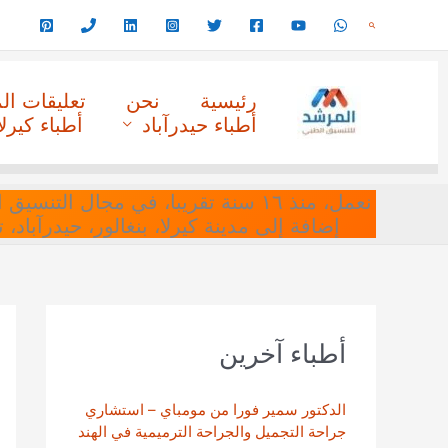
خطي
البحث
لى
لمحتوى
رئيسية
نحن
تعليقات ا
أطباء حيدرآباد
أطباء كيرلا
نعمل، منذ ١٦ سنة تقريبا، في مجا
إضافة إلى مدينة كيرلا، بنغالور، حيدرآباد،
أطباء آخرين
الدكتور سمير فورا من مومباي – استشاري
جراحة التجميل والجراحة الترميمية في الهند