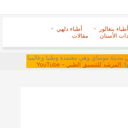
طباء بنغالور
أطباء دلهي
دات الأسنان
مقالات
 في مدينة مومباي وهي معتمدة وطنيا وعالميا
ا:
المرشد للتنسيق الطبي – YouTube