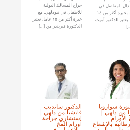
جراح المسالك البولية
دال المفاصل في
للأطفال في نيودلهي. مع
دلهي. بخبرة أكثر من ١٤
خبرة أكثر من ١٥ عاما، تعتبر
يعتبر الدكتور أميت
الدكتورة فيريندر من […]
]
تورة سواروبا
الدكتور سانديب
ا من دلهي |
فايشيا من دلهي |
 الأورام
استشاري جراحة
طانية بالإشعاع
أورام المخ
يودلهي، الهند
والأعصاب في