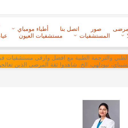
لمرضى
صور
اتصل بنا
أطباء مومباي
أ
المستشفيات
مستشفيات العيون
عيا
ل التنسيق الطبي والترجمة الطبية مع افضل وارقى مستشفيات
 تشيناي، نيودلهي، الخ. شاهدوا ثقة المرضى الذين تعالجو