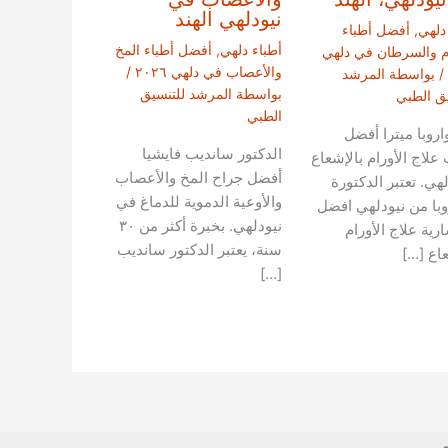
نيودلهي الهند
دلهي
,
أفضل أطباء
أطباء دلهي
,
أفضل أطباء المخ
ام والسرطان في دلهي
والأعصاب في دلهي ٢٠٢٦
/
/ بواسطة
المرشد
بواسطة
المرشد للتنسيق
يق الطبي
الطبي
اروبا ميترا أفضل
الدكتور سانديب فايشيا
علاج الأورام بالإشعاع
أفضل جراح المخ والأعصاب
هي. تعتبر الدكتورة
والأوعية الدموية للدماغ في
با من نيودلهي افضل
نيودلهي. بخبرة أكثر من ٣٠
رية علاج الأورام
سنة، يعتبر الدكتور سانديب
عاع […]
[…]