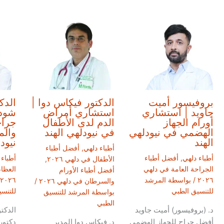
بروفيسور أميت
الدكتور فيكاس دوا |
الدك
جاويد | استشاري
استشاري أمراض
شودر
أورام الجهاز
الدم لدى الأطفال
جراح
الهضمي في نيودلهي
في نيودلهي الهند
والم
الهند
نيود
أطباء دلهي
,
أفضل أطباء
أطباء دلهي
,
أفضل أطباء
أطباء 
الأطفال في دلهي ٢٠٢٦
,
الجراحة العامة في دلهي
العظا
أفضل أطباء الأورام
٢٠٢٦
/ بواسطة
المرشد
٢٠٢٦
والسرطان في دلهي ٢٠٢٦
/
للتنسيق الطبي
للتنس
بواسطة
المرشد للتنسيق
الطبي
د. (بروفيسور) أميت جاويد
الدكت
أفضل جراح للجهاز الهضمي
د. فيكاس دوا المدير
دكتور