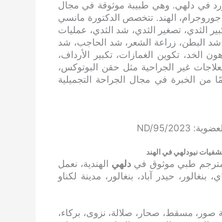
ورد في دلهي. وهي طبيبة موثوقة في مجال
 جوروجرام، الهند. تتخصص الدكتورة مانسي
كبير الثدي، تصغير الثدي، شد الثدي، عمليات
، شد البطن، زراعة الشعر، شد الحاجب، شد
ون الخد، تكوين الغمازات، تكبير الأرداف،
 العلاجات غير الجراحية مثل حقن البوتوكس،
ت الجلدية، وشد الوجه بالخيوط. لديها 11 عامًا من الخبرة في مجال الجراحة التجميلية
شفيات نيودلهي في الهند
ومترجم طبي موثوق في
دلهي
الهندية، نعمل
نغالور، حيدر آباد، بنغالور، مدينة لكناو
 صور، مسقط، صحار، صلالة، نزوى، بركاء،