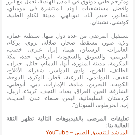
ومترجم طبي موثوق في المدن
الهندية، نعمل مع ابرز
وافضل مستشفيات الهند المنتشرة في مومباي،
بنغالور، حيدر آباد، نيودلهي، مدينة لكناو الطبية،
كوتشي، تشيناي.
نستقبل المرضى من عدة دول منها: سلطنة عمان،
ولاية صور، مسقط، صحار، صلالة، نزوى، بركاء،
العامرات، الرستاق، هيما، إبرا، عبري، خصب،
البريمي، والسويق والسعودية، الرياض، جدة، مكة
المكرمة، مدينة المنورة، أبها، الدمام، حائل، جيزان،
الطائف، الخرج، وادي الدواسر، شقراء، الأفلاج،
عفيف، الدوادمي، الدرعية، قطر، الوكرة، الدوحة،
الكويت، البحرين، منامة، الإمارات، دبي، أبوظبي،
الشارقة، العين، العراق، بغداد، النجف، كربلاء، أربيل،
كردستان، السليمانية، اليمن، صنعاء، عدن، الحديدة،
إب، الخرطوم، السودان”.
تعليقات المرضى بالفيديوهات التالية تظهر الثقة
العالية بنا:
المرشد للتنسيق الطبي – YouTube