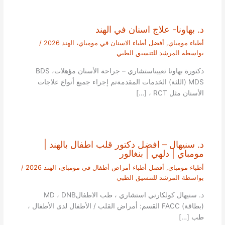
د. بهاونا- علاج اسنان في الهند
أطباء مومباي
,
أفضل أطباء الاسنان في مومباي، الهند 2026
/
بواسطة
المرشد للتنسيق الطبي
دكتورة بهاونا تعييناستشاري – جراحة الأسنان مؤهلاتBDS ،
MDS (اللثة) الخدمات المقدمةتم إجراء جميع أنواع علاجات
الأسنان مثل RCT ، […]
د. سنيهال – افضل دكتور قلب اطفال بالهند |
مومباي | دلهي | بنغالور
أطباء مومباي
,
أفضل أطباء أمراض أطفال في مومباي، الهند 2026
/
بواسطة
المرشد للتنسيق الطبي
د. سنيهال كولكارني استشاري ، طب الاطفالMD ، DNB
(بطاقة) FACC القسم: أمراض القلب / الأطفال لدى الأطفال ،
طب […]