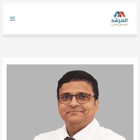
خطي
لى
لمحتوى