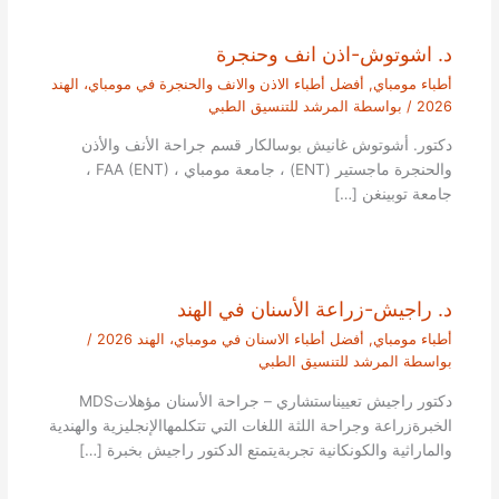
د. اشوتوش-اذن انف وحنجرة
أطباء مومباي
,
أفضل أطباء الاذن والانف والحنجرة في مومباي، الهند
2026
/ بواسطة
المرشد للتنسيق الطبي
دكتور. أشوتوش غانيش بوسالكار قسم جراحة الأنف والأذن
والحنجرة ماجستير (ENT) ، جامعة مومباي ، FAA (ENT) ،
جامعة توبينغن […]
د. راجيش-زراعة الأسنان في الهند
أطباء مومباي
,
أفضل أطباء الاسنان في مومباي، الهند 2026
/
بواسطة
المرشد للتنسيق الطبي
دكتور راجيش تعييناستشاري – جراحة الأسنان مؤهلاتMDS
الخبرةزراعة وجراحة اللثة اللغات التي تتكلمهاالإنجليزية والهندية
والماراثية والكونكانية تجربةيتمتع الدكتور راجيش بخبرة […]