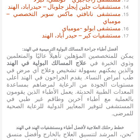
مستشفيات جلين إيجلز جلوبال – حيدراباد، الهند
مستشفى نانافتي ماكس سوبر التخصصي –
مومباي
مستشفى ابولو -مومباي
مستشفيات كير – حيدر أباد، الهند
أفضل أطباء
جراحة المسالك البولية الترميمية
في الهند:
يمكن للمتخصصين المؤهلين تأهيلاً عاليًا والمتعلمين
وذوي الخبرة في
علاج المسالك البولية
في الهند
والذين يمكنهم بسهولة تشخيص وعلاج أي مرض في
طب أمراض النساء. يقدم الجراحون في الهند أعلى
مستويات الجودة من الرعاية لمرضاهم بمساعدة
المعدات الطبية الحديثة. يعمل الأطباء الذين يقومون
بالعملية مع أطباء آخرين وطاقم غير طبي في
المستشفى لتوفير المعايير الدولية للرعاية الصحية
للمرضى.
خطط رحلتك العلاجية لأفضل أطباء ومستشفيات الهند في الهند
“نحن، المرشد لتنسيق العلاج بالخارج وأفضل منسق