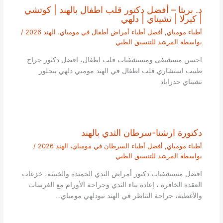
د. بريثا – أفضل دكتور قلب اطفال بالهند | كوتشي
| كيرلا | تشيناي | دلهي
أطباء مومباي
,
أفضل أطباء أمراض أطفال في مومباي، الهند 2026
/
بواسطة
المرشد للتنسيق الطبي
احسن مسشتفى ومستشفيات قلب اطفال، افضل دكتور جراح
طبيب استشاري قلب اطفال في الهند مومبي دلهي بنجلور
تشيناي حدراباد
دكتورة ارشنا-سرطان الثدي بالهند
أطباء مومباي
,
أفضل أطباء السرطان في مومباي، الهند 2026
/
بواسطة
المرشد للتنسيق الطبي
افضل مستشفيات دكتور أمراض الثدي الحميدة والخبيثة، خزعات
العقدة الخافرة ، إعادة بناء الثدي وجراحة الأورام مع الغرسات
والأغطية، جراحة التناظر في الهند نيودلهي مومباي…