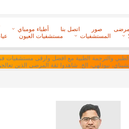
لمرضى
صور
اتصل بنا
أطباء مومباي
أ
المستشفيات
مستشفيات العيون
عيا
ل التنسيق الطبي والترجمة الطبية مع افضل وارقى مستشفيات
 تشيناي، نيودلهي، الخ. شاهدوا ثقة المرضى الذين تعالجو