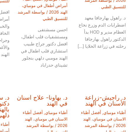
2026
/ بواسطة
المرشد
للتنس
أمراض أطفال في مومباي،
للتنسيق الطبي
افضل 
الهند 2026
/ بواسطة
المرشد
د. راهول بهارجافا معهد
للتنسيق الطبي
أمراض
اضطرابات الدم وزرع نخاع
والخب
احسن مسشتفى
العظام مدير و HOD بدأ
الخافر
ومستشفيات قلب اطفال،
الدكتور راهول بهارجافا
وجراح
افضل دكتور جراح طبيب
رحلته في زراعة الخلايا […]
والأغ
استشاري قلب اطفال في
الهند
الهند مومبي دلهي بنجلور
تشيناي حدراباد
د. راجيش-زراعة
د. بهاونا- علاج اسنان
د. س
الأسنان في الهند
في الهند
دكتو
باله
أطباء مومباي
,
أفضل أطباء
أطباء مومباي
,
أفضل أطباء
دلهي
الاسنان في مومباي، الهند
الاسنان في مومباي، الهند
أطباء
2026
/ بواسطة
المرشد
2026
/ بواسطة
المرشد
أمراض
للتنسيق الطبي
للتنسيق الطبي