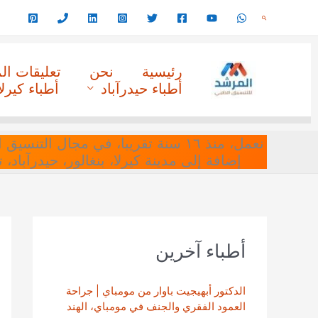
خطي
البحث
لى
لمحتوى
رئيسية
نحن
تعليقات ا
أطباء حيدرآباد
أطباء كيرلا
نعمل، منذ ١٦ سنة تقريبا، في مجا
إضافة إلى مدينة كيرلا، بنغالور، حيدرآباد،
أطباء آخرين
الدكتور أبهيجيت باوار من مومباي | جراحة
العمود الفقري والجنف في مومباي، الهند