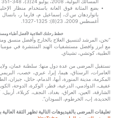
المسالك البولية، 2008، يوليو 24(3)، 348-351
بضع المثانة فوق العانة باستخدام منظار الإح
باتواردهان س.ك، إسماعيل م، فارما ر، بانسال يو
أغسطس 2009، 23(8): 1325-1327.
خطط رحلتك العلاجية لأفضل أطباء ومست
“نحن، المرشد لتنسيق العلاج بالخارج وأفضل منسق و
مع ابرز وافضل مستشفيات الهند المنتشرة في مومباي، ب
الطبية، كوتشي، تشيناي.
نستقبل المرضى من عدة دول منها: سلطنة عمان، ولاية
العامرات، الرستاق، هيما، إبرا، عبري، خصب، البريمي
المكرمة، مدينة المنورة، أبها، الدمام، حائل، جيزان، الط
عفيف، الدوادمي، الدرعية، قطر، الوكرة، الدوحة، الكويت
الشارقة، العين، العراق، بغداد، النجف، كربلاء، أربيل،
الحديدة، إب، الخرطوم، السودان”.
تعليقات المرضى بالفيديوهات التالية تظهر الثقة العالية بن