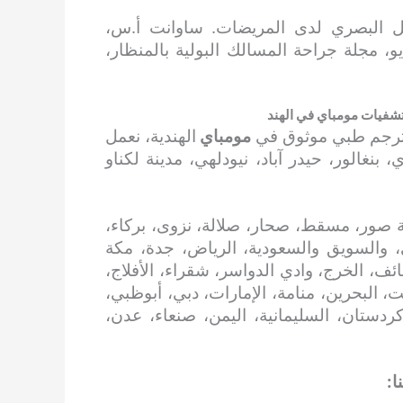
ليل البصري لدى المريضات. ساوانت أ.س،
، مجلة جراحة المسالك البولية بالمنظار،
شفيات مومباي في الهند
مترجم طبي موثوق في
مومباي
الهندية، نعمل
نغالور، حيدر آباد، نيودلهي، مدينة لكناو
 صور، مسقط، صحار، صلالة، نزوى، بركاء،
، والسويق والسعودية، الرياض، جدة، مكة
ائف، الخرج، وادي الدواسر، شقراء، الأفلاج،
، البحرين، منامة، الإمارات، دبي، أبوظبي،
 كردستان، السليمانية، اليمن، صنعاء، عدن،
ا: