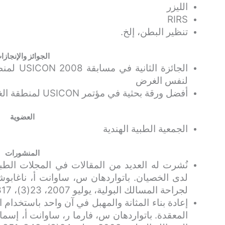
الليزر
RIRS
تنظير البطن، إلخ.
الجوائز والإنجازا
الجائزة 
لنفس الغرض
أفضل ورقة بحثية في مؤتمر USICON لمنطقة الغرب عام 2008.
العضوية
الجمعية الطبية الهندية
المنشورات
نُشرت له العديد من المقالات في المجلات الطبي
لدى الخصيان. باتواردهان س، ساوانت أ، ناغابوشان
لجراحة المسالك البولية، يوليو 2007، 23(3)، 317-318،
إعادة بناء المثانة والمهبل في آن واحد باستخدام 
المعقدة. باتواردهان س، فارما ر، ساوانت أ، إسماع