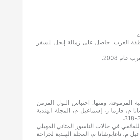
ت
الثانية في مسابقة USICON 2008 لمنطقة الغرب. حاصل على زمالة إيجل للسفر
ة المرموقة. ومنها: احتباس البول المزمن
ا م، فارما ر، إسماعيل م، المجلة الهندية
اللفائفي في حالات الناسور المثاني المهبلي
يل م، ناغابوشانا م، المجلة الهندية لجراحة