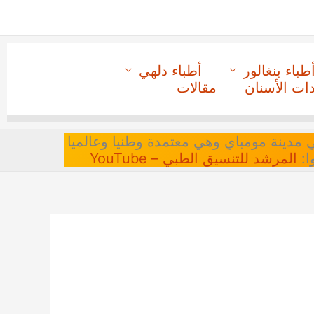
طباء بنغالور
أطباء دلهي
دات الأسنان
مقالات
 في مدينة مومباي وهي معتمدة وطنيا وعالميا
ا:
المرشد للتنسيق الطبي – YouTube