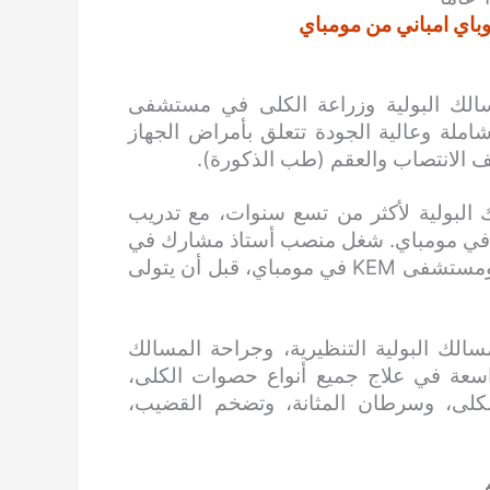
باي امباني من مومباي
الك البولية وزراعة الكلى في مستشفى
املة وعالية الجودة تتعلق بأمراض الجهاز
ف الانتصاب والعقم (طب الذكورة).
البولية لأكثر من تسع سنوات، مع تدريب
قدم وشهادات أكاديمية من مستشفى LTMGH Sion في مومباي. شغل منصب أستاذ مشارك في
جراحة المسالك البولية في كلية سيث جي إس الطبية ومستشفى KEM في مومباي، قبل أن يتولى
لك البولية التنظيرية، وجراحة المسالك
واسعة في علاج جميع أنواع حصوات الكلى،
لكلى، وسرطان المثانة، وتضخم القضيب،