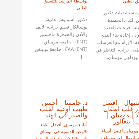
يق الطبي
بواسطة
المرشد للتنسيق
الطبي
مستشفيات دكتور
دكتور. أشوتوش غانيش
 الثدي الحميدة
بوسالكار قسم جراحة الأنف
يثة، خزعات العقدة
والأذن والحنجرة ماجستير
ة ، إعادة بناء الثدي
(ENT) ، جامعة مومباي ،
ة الأورام مع الغرسات
FAA (ENT) ، جامعة توبينغن
طية، جراحة التناظر في
[…]
 نيودلهي مومباي…
نيهال – افضل
د. خامسا – أحسن
ر قلب اطفال
طبيب اوعية القلب
ند | مومباي |
والصدر في الهند
 | بنغالور
أطباء مومباي
,
أفضل أطباء
 مومباي
,
أفضل أطباء
الاوعية الدموية في مومباي،
 أطفال في مومباي،
الهند 2026
/ بواسطة
المرشد