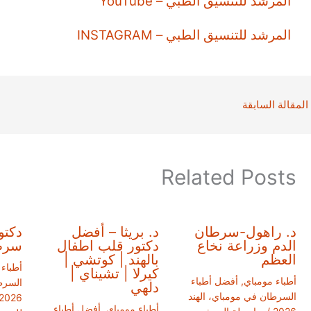
المرشد للتنسيق الطبي – YouTube
المرشد للتنسيق الطبي – INSTAGRAM
المقالة السابقة
Related Posts
د. راهول-سرطان
د. بريثا – أفضل
دكتو
الدم وزراعة نخاع
دكتور قلب اطفال
سرطا
العظم
بالهند | كوتشي |
أطباء
كيرلا | تشيناي |
أطباء مومباي
,
أفضل أطباء
السرط
دلهي
السرطان في مومباي، الهند
2026
أطباء مومباي
,
أفضل أطباء