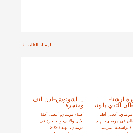
المقالة التالية
←
رة ارشنا-
د. اشوتوش-اذن انف
ن الثدي بالهند
وحنجرة
 مومباي
,
أفضل أطباء
أطباء مومباي
,
أفضل أطباء
ان في مومباي، الهند
الاذن والانف والحنجرة في
/ بواسطة
المرشد
مومباي، الهند 2026
/