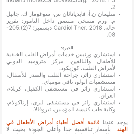
IndianJThoracCardiovascSurg. 2018:1-3
2.
سليمان ن.أ، فايدياناثان س، سوغومار ك، جانيل
م. ورم مسخي ملتصق داخل التامور: تقرير
حالة. Cardiol Ther. 2018 ديسمبر؛ 7(2):205-
08.
الخبرة:
استشاري ورئيس خدمات أمراض القلب الخلقية
للأطفال والبالغين، مركز متروميد الدولي
لأمراض القلب، كوزيكود.
استشاري زائر، جراحة القلب والصدر للأطفال،
مستشفيات أبولو، نافي مومباي.
استشاري زائر في مستشفى الكفيل، كربلاء،
العراق.
استشاري زائر في مستشفى ليزي، إرناكولام،
وكلية طب كنيسة المؤمنين، ثيروفالا.
يوجد عندنا
قائمة أفضل أطباء أمراض الأطفال في
الهند
بأسعار تنافسية جدا وأعلى الجودة بحيث لا