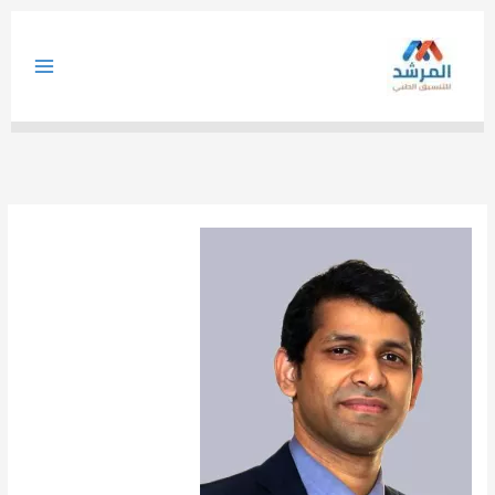
خطي
لى
لمحتوى