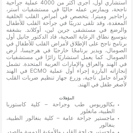
استشاري أول، أجرى أكثر من 4000 عملية جراحية
ناجحة، ويمارس عمله حاليًا في مستشفيات أستر،
راجاجير وميترا. يتخصص في أمراض القلب الخلقية
المعقدة، وقد تلقى تدريبًا في جراحة القلب للأطفال
والرضع في مستشفى جرين لين، أوكلاند. بشغفه
بتوسيع نطاق الرعاية الصحية، قاد الدكتور جانيل أول
برنامج ناجح على الإطلاق لأمراض القلب للأطفال في
الصومال، ويدير برنامجًا خارجيًا في هرجيسا، أرض
الصومال. كما يعمل استشاريًا زائرًا في مستشفيات
في الهند والعراق والإمارات العربية المتحدة. تشمل
إنجازاته البارزة إجراء أول عملية ECMO في الهند
لامرأة حامل ناجية، وزرع جهاز تنظيم ضربات القلب
لأصغر طفل في الهند.
المؤهلات
بكالوريوس طب وجراحة – كلية كاستوربا
الطبية، مانغلور
ماجستير جراحة عامة – كلية بنغالور الطبية،
بنغالور
ماجستير جراحة القلب والأوعية الدموية والصدر