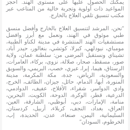
يمكنك الحصول عليها على مستوى الهند. احجز
المواعيد ذات أولوية وتجربة خالية من المتاعب عبر
مكتب تنسيق تلقي العلاج بالخارج.
“نحن، المرشد لتنسيق العلاج بالخارج وأفضل منسق
طبي موثوق في الهند، ونعمل مع أبرز وافضل
مستشفيات الهند المنتشرة في مدينة لكناو الطبية،
مومباي، نيودلهي، كيرلا، كوتشي، بنغالور، حيدر أباد،
تشيناي ونستقبل المرضى من: سلطنة عمان، ولاية
صور، مسقط، صحار، صلالة، نزوى، بركاء، العامرات،
الرستاق، هيما، إبرا، عبري، خصب، البريمي، والسويق
والسعودية، الرياض، جدة، مكة المكرمة، مدينة
المنورة، أبها، الدمام، حائل، جيزان، الطائف، الخرج،
وادي الدواسر، شقراء، الأفلاج، عفيف، الدوادمي،
الدرعية، قطر، الوكرة، الدوحة، الكويت، البحرين،
منامة، الإمارات، دبي، أبوظبي، الشارقة، العين،
العراق، بغداد، النجف، كربلاء، أربيل، كردستان،
السليمانية، اليمن، صنعاء، عدن، الحديدة، إب،
الخرطوم، السودان”