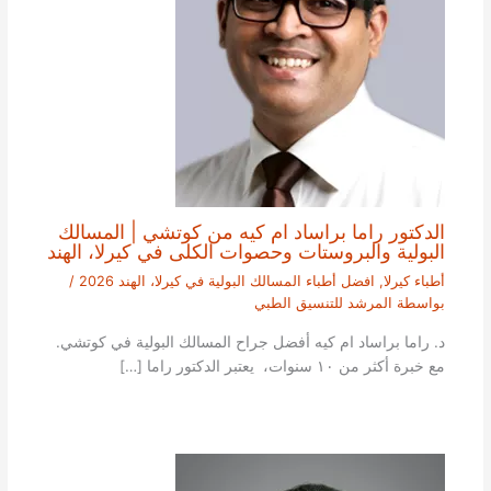
الدكتور راما براساد ام كيه من كوتشي | المسالك
البولية والبروستات وحصوات الكلى في كيرلا، الهند
أطباء كيرلا
,
افضل أطباء المسالك البولية في كيرلا، الهند 2026
/
بواسطة
المرشد للتنسيق الطبي
د. راما براساد ام كيه أفضل جراح المسالك البولية في كوتشي.
مع خبرة أكثر من ١٠ سنوات، يعتبر الدكتور راما […]