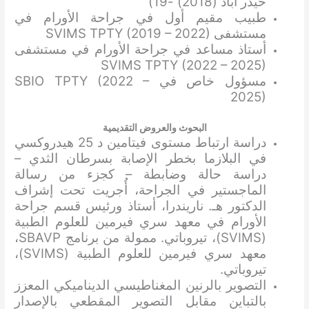
حيدر أباد (2018) -19)
طبيب مقيم أول في جراحة الأورام في
مستشفى SVIMS TPTY (2019 – 2022)
أستاذ مساعد في جراحة الأورام في مستشفى
SVIMS TPTY (2022 – 2025)
مسؤول خاص في SBIO TPTY (2022 –
2025)
البحوث والعروض التقديمية
دراسة ارتباط مستوى فيتامين د 25 هيدروكسي
في البلازما بخطر الإصابة بسرطان الثدي –
دراسة حالة وضابطة – كجزء من رسالة
الماجستير في الجراحة، أُجريت تحت إشراف
الدكتور هـ. ناريندرا، أستاذ ورئيس قسم جراحة
الأورام في معهد سري فيرمين للعلوم الطبية
(SVIMS)، تيروباتي. ممولة من برنامج SBAVP،
معهد سري فيرمين للعلوم الطبية (SVIMS)،
تيروباتي.
التصوير بالرنين المغناطيسي الديناميكي المعزز
بالتباين مقابل التصوير المقطعي بالإصدار