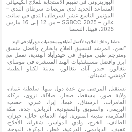
البوزيتروني في تقييم الاستجابة للعلاج الكيميائي
المساعد الجديد لدى مريضات سرطان الثدي –
المؤتمر التاسع عشر لسرطان الثدي في سانت
غالن – SGBCC 2025 – من 12 إلى 16 مارس
2025، فيينا، النمسا
خطط رحلتك العلاجية لأفضل أطباء ومستشفيات حيدرآباد في الهند
“نحن، المرشد لتنسيق العلاج بالخارج وأفضل منسق
ومترجم طبي موثوق في
حيدرآباد
الهندية، نعمل مع
ابرز وافضل مستشفيات الهند المنتشرة في مومباي،
بنغالور، حيدر آباد، بنغالور، مدينة لكناو الطبية،
كوتشي، تشيناي.
نستقبل المرضى من عدة دول منها: سلطنة عمان،
ولاية صور، مسقط، صحار، صلالة، نزوى، بركاء،
العامرات، الرستاق، هيما، إبرا، عبري، خصب،
البريمي، والسويق والسعودية، الرياض، جدة، مكة
المكرمة، مدينة المنورة، أبها، الدمام، حائل، جيزان،
الطائف، الخرج، وادي الدواسر، شقراء، الأفلاج،
عفيف، الدوادمي، الدرعية، قطر، الوكرة، الدوحة،