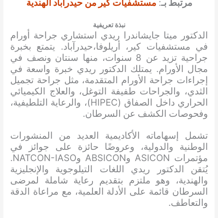
مرتبط بـ
:
مستشفيات كير من حيدرآباد الهندية
نبذة تعريفية
الدكتور ميتا جايشاندرا ريدي استشاري جراحة أورام
في مستشفيات كير، أريلوفا،حيدرآباد. يتمتع بخبرة
جراحية تزيد عن 8 سنوات، منها سنتان ونصف في
مجال الأورام. يمتلك الدكتور ريدي خبرة واسعة في
إجراءات جراحة الأورام المتقدمة، مثل جراحة تجميل
الثدي، والجراحات طفيفة التوغل، والعلاج الكيميائي
الحراري داخل الصفاق (HIPEC)، والرعاية التلطيفية،
وفحوصات الكشف عن السرطان.
تشمل إسهاماته الأكاديمية العديد من المنشورات
الوطنية والدولية، وعروضًا حائزة على جوائز في
مؤتمرات ASICON وABSICON وNATCON-IASO.
يُتقن الدكتور ريدي اللغات التيلوجوية والإنجليزية
والهندية، وهو ملتزم بتقديم رعاية شاملة لمرضى
السرطان قائمة على الأدلة العلمية، مع مراعاة الدقة
والتعاطف.