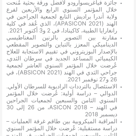
جائزة فياغريسوارودو لأفضل ورقة بحثية مُنحت
خلال المؤتمر السنوي الرابع والأربعين لفرع
ولاية أندرا براديش التابع لجمعية الجراحين في
الهند (APASICON 2021)، الذي عُقد في كلية
رانغارايا الطبية، كاكينادا، في 2 و3 أكتوبر 2021.
مقارنة بين التصوير بالرنين المغناطيسي
الديناميكي المعزز بالتباين والتصوير المقطعي
بالإصدار البوزيتروني في تقييم الاستجابة للعلاج
الكيميائي المساعد الجديد في سرطان الثدي،
عُرضت خلال المؤتمر السنوي العاشر لجمعية
جراحي الثدي في الهند (ABSICON 2021)، في
26 و27 نوفمبر 2021.
الاستئصال بالترددات الراديوية للسرطان الأولي.
الدوالي – دراسة أولية: عُرضت خلال المؤتمر
السنوي الثامن والسبعين لجمعيات الجراحين
في الهند – ASICON 2018، من 26 إلى 30
ديسمبر 2018
المراقبة الميكروبية بين طاقم غرفة العمليات –
دراسة مستقبلية: عُرضت خلال المؤتمر السنوي
الثامن والسبعين لجمعيات الجراحين في الهند –