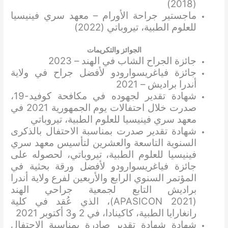
(2018)
ماجستير جراحة الأورام – معهد سري فينيسيا
للعلوم الطبية، تيروباتي (2022)
الجوائز والتكريمات
جائزة الجراح الشاب في الهند – 2023
جائزة فياغريسوارودو لأفضل جراح في ولاية
أندرا براديش – 2021
شهادة تقدير لجهوده في مكافحة كوفيد-19،
صدرت خلال احتفالات يوم الجمهورية 2021 في
معهد سري فينيسيا للعلوم الطبية، تيروباتي
شهادة تقدير صدرت بمناسبة الاحتفال بالذكرى
السنوية التاسعة والعشرين لتأسيس معهد سري
فينيسيا للعلوم الطبية، تيروباتي، لحصوله على
جائزة فياغريسوارودو لأفضل ورقة بحثية في
المؤتمر السنوي الرابع والأربعين لفرع ولاية أندرا
براديش التابع لجمعية جراحي الهند
(APASICON 2021)، الذي عُقد في كلية
رانغارايا الطبية، كاكينادا، في 2 و3 أكتوبر 2021
شهادة شهادة تقدير صادرة بمناسبة الاحتفال