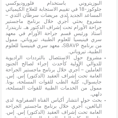
البوزيتروني باستخدام فلوروديوكسي
جلوكوز-18 في تقييم الاستجابة للعلاج الكيميائي
المساعد الجديد لدى مريضات سرطان الثدي –
مشروع بحثي أُجري خلال برنامج ماجستير
جراحة الأورام تحت إشراف الدكتور هـ. ناريندرا،
أستاذ ورئيس قسم جراحة الأورام في معهد
سري فينيسيا للعلوم الطبية، تيروباتي. ممول
من برنامج SBAVP، معهد سري فينيسيا للعلوم
الطبية، تيروباتي.
مشروع حول الاستئصال بالترددات الراديوية
للدوالي الأولية كأحدث إجراء لصالح الجنود
العاملين – أُجري خلال برنامج ماجستير الجراحة
العامة تحت إشراف العقيد (الدكتور) إس. إس.
جايسوال، كلية الطب للقوات المسلحة، بونا.
ممول من الخدمات الطبية للقوات المسلحة،
دلهي.
بحث حول انتشار أكياس القناة الصفراوية لدى
البالغين، أُجري خلال برنامج ماجستير الجراحة
العامة تحت إشراف العقيد (الدكتور) إس. إس.