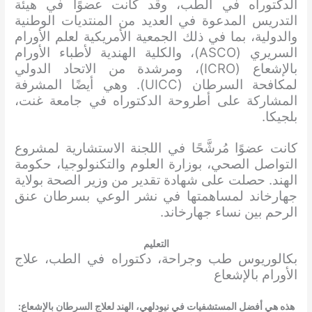
الدكتوراه في الطب، وقد كانت عضوًا في هيئة
التدريس المدعوة في العديد من المنتديات الوطنية
والدولية، بما في ذلك الجمعية الأمريكية لعلم الأورام
السريري (ASCO)، والكلية الهندية لأطباء الأورام
بالإشعاع (ICRO)، ومرشدة من الاتحاد الدولي
لمكافحة السرطان (UICC). وهي أيضًا المشرفة
المشاركة على أطروحة الدكتوراه في جامعة غنت،
بلجيكا.
كانت عضوًا مُرشَّحًا في اللجنة الاستشارية لمشروع
التواصل الصحي، بوزارة العلوم والتكنولوجيا، حكومة
الهند. حصلت على شهادة تقدير من وزير الصحة بولاية
جهارخاند لمساهمتها في نشر الوعي بسرطان عنق
الرحم بين نساء جهارخاند.
التعليم
بكالوريوس طب وجراحة، دكتوراه في الطب، علاج
الأورام بالإشعاع
هذه هي أفضل المستشفيات في نيودلهي، الهند لعلاج السرطان بالإشعاع: