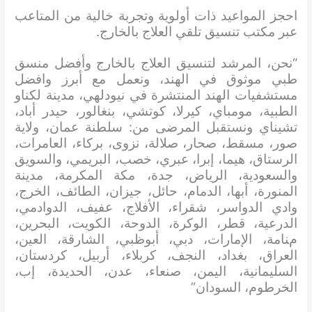
احجز المواعيد ذات أولوية وتجربة خالية من المتاعب
عبر مكتب تنسيق تلقي العلاج بالخارج.
“نحن، المرشد لتنسيق العلاج بالخارج وأفضل منسق
طبي موثوق في الهند، ونعمل مع أبرز وافضل
مستشفيات الهند المنتشرة في نيودلهي، مدينة لكناو
الطبية، مومباي، كيرلا، كوتشي، بنغالور، حيدر أباد،
تشيناي ونستقبل المرضى من: سلطنة عمان، ولاية
صور، مسقط، صحار، صلالة، نزوى، بركاء، العامرات،
الرستاق، هيما، إبرا، عبري، خصب، البريمي، والسويق
والسعودية، الرياض، جدة، مكة المكرمة، مدينة
المنورة، أبها، الدمام، حائل، جيزان، الطائف، الخرج،
وادي الدواسر، شقراء، الأفلاج، عفيف، الدوادمي،
الدرعية، قطر، الوكرة، الدوحة، الكويت، البحرين،
منامة، الإمارات، دبي، أبوظبي، الشارقة، العين،
العراق، بغداد، النجف، كربلاء، أربيل، كردستان،
السليمانية، اليمن، صنعاء، عدن، الحديدة، إب،
الخرطوم، السودان”