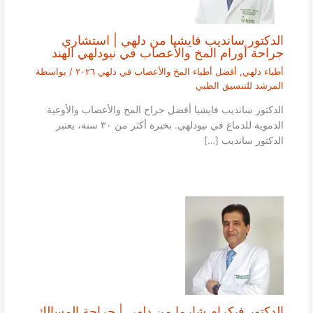
الدكتور سانديب فايشيا من دلهي | استشاري
جراحة أورام المخ والأعصاب في نيودلهي الهند
أطباء دلهي
,
أفضل أطباء المخ والأعصاب في دلهي ٢٠٢٦
/ بواسطة
المرشد للتنسيق الطبي
الدكتور سانديب فايشيا أفضل جراح المخ والأعصاب والأوعية
الدموية للدماغ في نيودلهي. بخبرة أكثر من ٣٠ سنة، يعتبر
الدكتور سانديب […]
الدكتور فيكرام شارما من دلهي | جراحة المسالك