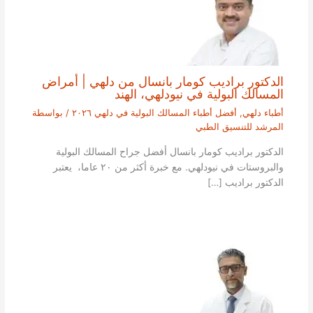
الدكتور براديب كومار بانسال من دلهي | أمراض
المسالك البولية في نيودلهي، الهند
أطباء دلهي
,
أفضل أطباء المسالك البولية في دلهي ٢٠٢٦
/ بواسطة
المرشد للتنسيق الطبي
الدكتور براديب كومار بانسال أفضل جراح المسالك البولية
والبروستات في نيودلهي. مع خبرة أكثر من ٢٠ عاما، يعتبر
الدكتور براديب […]