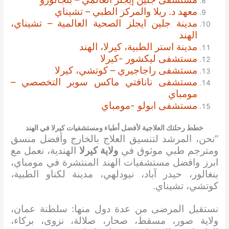
معهد د. ريلا والمركز الطبي – تشيناي
مدينة جلين ايجلز الصحية العالمية – تشيناي،
الهند
مدينة استر الطبية، كيرلا، الهند
مستشفى ليكشور -كيرلا
مستشفى راجاجيري – كوتشي، كيرلا
مستشفى نانافتي ماكس سوبر التخصصي –
مومباي
مستشفى ابولو -مومباي
خطط رحلتك العلاجية لأفضل أطباء ومستشفيات كيرلا في الهند
“نحن، المرشد لتنسيق العلاج بالخارج وأفضل منسق
ومترجم طبي موثوق في
ولاية كيرلا
الهندية، نعمل مع
ابرز وافضل مستشفيات الهند المنتشرة في مومباي،
بنغالور، حيدر آباد، نيودلهي، مدينة لكناو الطبية،
كوتشي، تشيناي.
نستقبل المرضى من عدة دول منها: سلطنة عمان،
ولاية صور، مسقط، صحار، صلالة، نزوى، بركاء،