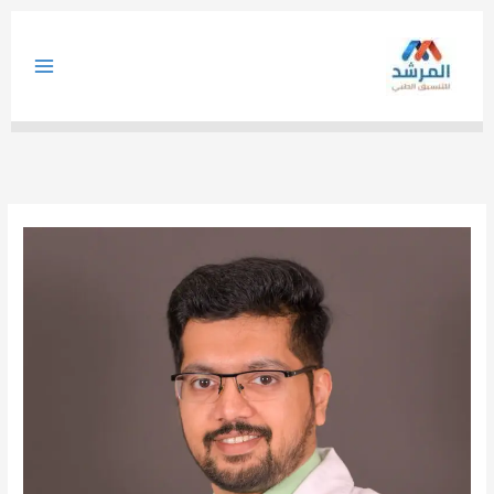
خطي
لى
لمحتوى