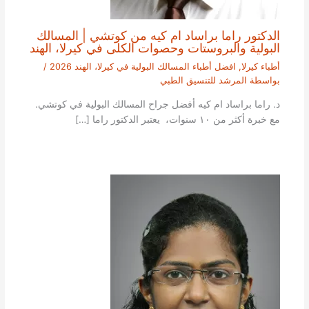
الدكتور راما براساد ام كيه من كوتشي | المسالك
البولية والبروستات وحصوات الكلى في كيرلا، الهند
أطباء كيرلا
,
افضل أطباء المسالك البولية في كيرلا، الهند 2026
/
بواسطة
المرشد للتنسيق الطبي
د. راما براساد ام كيه أفضل جراح المسالك البولية في كوتشي.
مع خبرة أكثر من ١٠ سنوات، يعتبر الدكتور راما […]