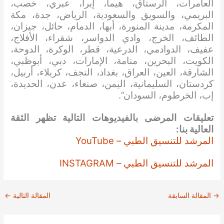
العامرات، الرستاق، هيما، إبرا، عبري، خصب،
البريمي، والسويق والسعودية، الرياض، جدة، مكة
المكرمة، مدينة المنورة، أبها، الدمام، حائل، جيزان،
الطائف، الخرج، وادي الدواسر، شقراء، الأفلاج،
عفيف، الدوادمي، الدرعية، قطر، الوكرة، الدوحة،
الكويت، البحرين، منامة، الإمارات، دبي، أبوظبي،
الشارقة، العين، العراق، بغداد، النجف، كربلاء، أربيل،
كردستان، السليمانية، اليمن، صنعاء، عدن، الحديدة،
إب، الخرطوم، السودان”.
تعليقات المرضى بالفيديوهات التالية تظهر الثقة
العالية بنا:
المرشد للتنسيق الطبي – YouTube
المرشد للتنسيق الطبي – INSTAGRAM
→
المقالة السابقة
المقالة التالية
←