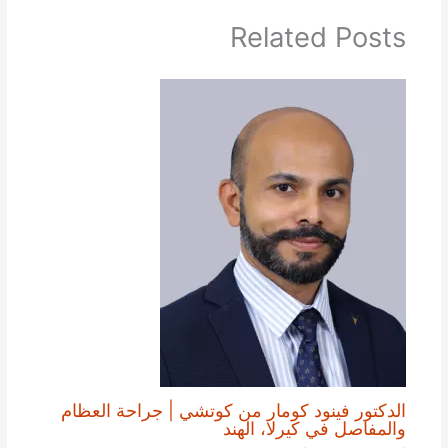
Related Posts
الدكتور فينود كومار من كوتشي | جراحة العظام
والمفاصل في كيرلا، الهند