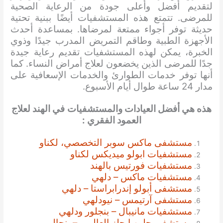
لتقديم أفضل وأعلى جودة من الرعاية الصحية
للمرضى. تتمتع هذه المستشفيات أيضًا ببنية تحتية
حديثة توفر أجواء ممتعة لمرضاها. بمساعدة أحدث
الأجهزة الطبية وطاقم التمريض المدرب جيدًا وذوي
الخبرة، يمكن لهذه المستشفيات تقديم رعاية جيدة
جدًا للمرضى الذين يخضعون لعلاج أمراض النساء. كما
أنها توفر خدمات الطوارئ والخدمات الإسعافية على
مدار 24 ساعة طوال أيام الأسبوع.
هذه هي أفضل العيادات والمستشفيات
في الهند لعلاج
العمود الفقري :
مستشفى ماكس سوبر التخصصي، لكناو
مستشفيات ابولو ميديكس لكناو
مستشفيات فورتيس بالهند
مستشفيات ماكس – دلهي
مستشفى أبولو إندرابراستا – دلهي
مستشفى آرتيمس – نيودلهي
مستشفيات مانيبال – بنجلور ودلهي
مستشفى جلين إيجلز العالمي – بنجالورو