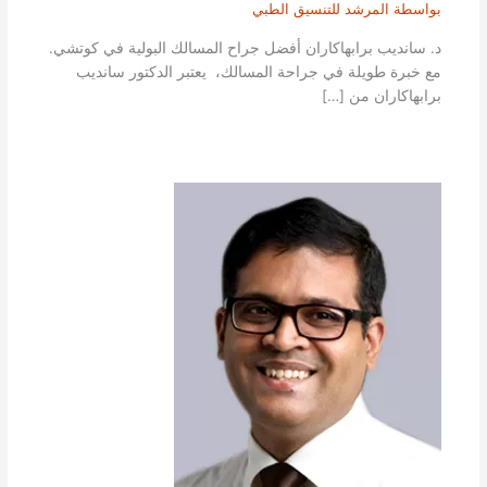
بواسطة
المرشد للتنسيق الطبي
د. سانديب برابهاكاران أفضل جراح المسالك البولية في كوتشي.
مع خبرة طويلة في جراحة المسالك، يعتبر الدكتور سانديب
برابهاكاران من […]