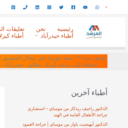
خطي
البحث
لى
لمحتوى
رئيسية
نحن
تعليقات ا
أطباء حيدرآباد
أطباء كيرلا
نعمل، منذ ١٦ سنة تقريبا، في مجا
إضافة إلى مدينة كيرلا، بنغالور، حيدرآباد،
أطباء آخرين
الدكتور راجيف ريدكار من مومباي – استشاري
جراحة الأطفال العامة في الهند
الدكتور أبهيجيت باوار من مومباي | جراحة العمود