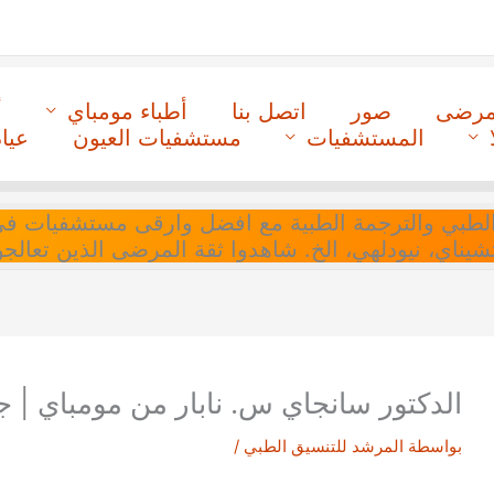
لمرضى
صور
اتصل بنا
أطباء مومباي
أ
المستشفيات
مستشفيات العيون
عيا
ل التنسيق الطبي والترجمة الطبية مع افضل وارقى مستشفيات
 تشيناي، نيودلهي، الخ. شاهدوا ثقة المرضى الذين تعالجو
الدكتور سانجاي س. نابار من مومباي | جر
بواسطة
المرشد للتنسيق الطبي
/