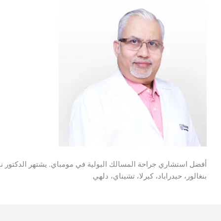
أفضل استشاري جراحة المسالك البولية في مومباي. يشتهر الدكتور نابا
بنغالور، حيدراباد، كيرلا، تشيناي، دلهي