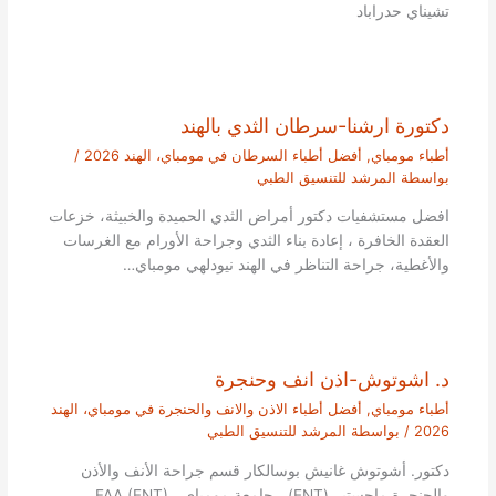
تشيناي حدراباد
دكتورة ارشنا-سرطان الثدي بالهند
أطباء مومباي
,
أفضل أطباء السرطان في مومباي، الهند 2026
/
بواسطة
المرشد للتنسيق الطبي
افضل مستشفيات دكتور أمراض الثدي الحميدة والخبيثة، خزعات
العقدة الخافرة ، إعادة بناء الثدي وجراحة الأورام مع الغرسات
والأغطية، جراحة التناظر في الهند نيودلهي مومباي…
د. اشوتوش-اذن انف وحنجرة
أطباء مومباي
,
أفضل أطباء الاذن والانف والحنجرة في مومباي، الهند
2026
/ بواسطة
المرشد للتنسيق الطبي
دكتور. أشوتوش غانيش بوسالكار قسم جراحة الأنف والأذن
والحنجرة ماجستير (ENT) ، جامعة مومباي ، FAA (ENT) ،