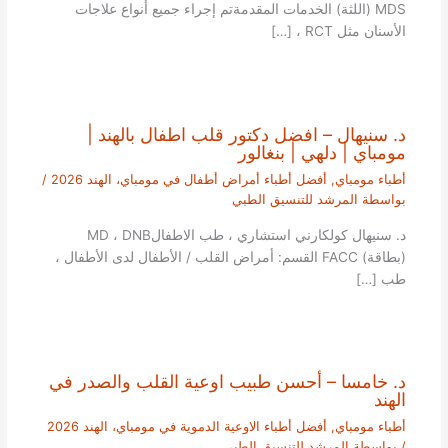
MDS (اللثة) الخدمات المقدمةتم إجراء جميع أنواع علاجات
الأسنان مثل RCT ، […]
د. سنيهال – افضل دكتور قلب اطفال بالهند |
مومباي | دلهي | بنغالور
أطباء مومباي
,
أفضل أطباء أمراض أطفال في مومباي، الهند 2026
/
بواسطة
المرشد للتنسيق الطبي
د. سنيهال كولكارني استشاري ، طب الاطفالMD ، DNB
(بطاقة) FACC القسم: أمراض القلب / الأطفال لدى الأطفال ،
طب […]
د. خامسا – أحسن طبيب اوعية القلب والصدر في
الهند
أطباء مومباي
,
أفضل أطباء الاوعية الدموية في مومباي، الهند 2026
/ بواسطة
المرشد للتنسيق الطبي