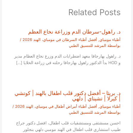
Related Posts
د. راهول-سرطان الدم وزراعة نخاع العظم
أطباء مومباي
,
أفضل أطباء السرطان في مومباي، الهند 2026
/
بواسطة
المرشد للتنسيق الطبي
د. راهول بهارجافا معهد اضطرابات الدم وزرع نخاع العظام مدير
و HOD بدأ الدكتور راهول بهارجافا رحلته في زراعة الخلايا […]
د. بريثا – أفضل دكتور قلب اطفال بالهند | كوتشي
| كيرلا | تشيناي | دلهي
أطباء مومباي
,
أفضل أطباء أمراض أطفال في مومباي، الهند 2026
/
بواسطة
المرشد للتنسيق الطبي
احسن مسشتفى ومستشفيات قلب اطفال، افضل دكتور جراح
طبيب استشاري قلب اطفال في الهند مومبي دلهي بنجلور