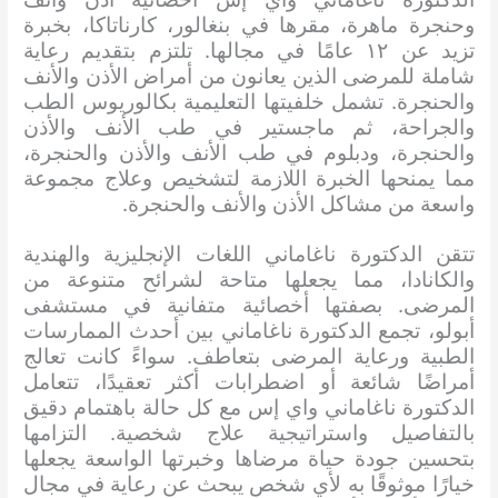
وحنجرة ماهرة، مقرها في بنغالور، كارناتاكا، بخبرة
تزيد عن ١٢ عامًا في مجالها. تلتزم بتقديم رعاية
شاملة للمرضى الذين يعانون من أمراض الأذن والأنف
والحنجرة. تشمل خلفيتها التعليمية بكالوريوس الطب
والجراحة، ثم ماجستير في طب الأنف والأذن
والحنجرة، ودبلوم في طب الأنف والأذن والحنجرة،
مما يمنحها الخبرة اللازمة لتشخيص وعلاج مجموعة
واسعة من مشاكل الأذن والأنف والحنجرة.
تتقن الدكتورة ناغاماني اللغات الإنجليزية والهندية
والكانادا، مما يجعلها متاحة لشرائح متنوعة من
المرضى. بصفتها أخصائية متفانية في مستشفى
أبولو، تجمع الدكتورة ناغاماني بين أحدث الممارسات
الطبية ورعاية المرضى بتعاطف. سواءً كانت تعالج
أمراضًا شائعة أو اضطرابات أكثر تعقيدًا، تتعامل
الدكتورة ناغاماني واي إس مع كل حالة باهتمام دقيق
بالتفاصيل واستراتيجية علاج شخصية. التزامها
بتحسين جودة حياة مرضاها وخبرتها الواسعة يجعلها
خيارًا موثوقًا به لأي شخص يبحث عن رعاية في مجال