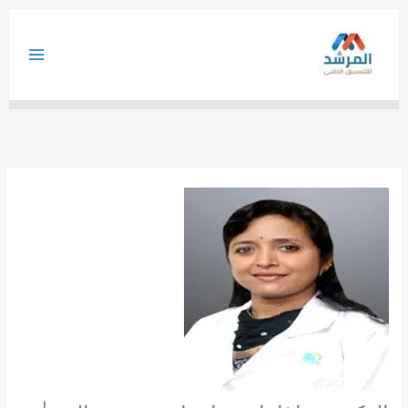
خطي
لى
لمحتوى