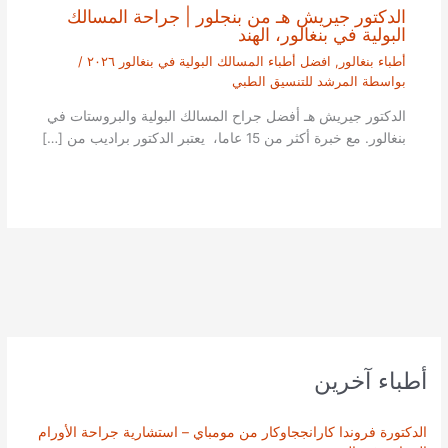
الدكتور جيريش هـ من بنجلور | جراحة المسالك
البولية في بنغالور، الهند
أطباء بنغالور
,
افضل أطباء المسالك البولية في بنغالور ٢٠٢٦
/
بواسطة
المرشد للتنسيق الطبي
الدكتور جيريش هـ أفضل جراح المسالك البولية والبروستات في
بنغالور. مع خبرة أكثر من 15 عاما، يعتبر الدكتور براديب من […]
أطباء آخرين
الدكتورة فروندا كارانججاوكار من مومباي – استشارية جراحة الأورام