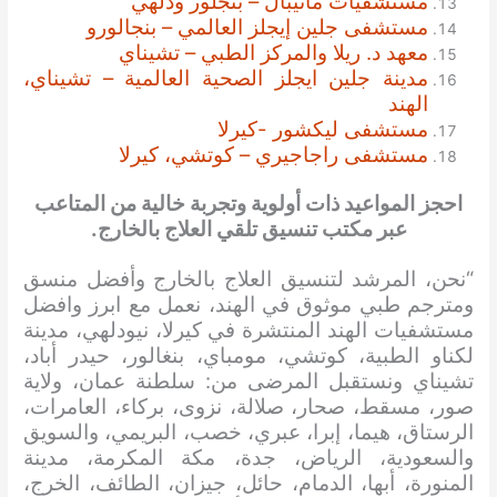
مستشفيات مانيبال – بنجلور ودلهي
مستشفى جلين إيجلز العالمي – بنجالورو
معهد د. ريلا والمركز الطبي – تشيناي
مدينة جلين ايجلز الصحية العالمية – تشيناي،
الهند
مستشفى ليكشور -كيرلا
مستشفى راجاجيري – كوتشي، كيرلا
احجز المواعيد ذات أولوية وتجربة خالية من المتاعب
عبر مكتب تنسيق تلقي العلاج بالخارج.
“نحن، المرشد لتنسيق العلاج بالخارج وأفضل منسق
ومترجم طبي موثوق في الهند، نعمل مع ابرز وافضل
مستشفيات الهند المنتشرة في كيرلا، نيودلهي، مدينة
لكناو الطبية، كوتشي، مومباي، بنغالور، حيدر أباد،
تشيناي ونستقبل المرضى من: سلطنة عمان، ولاية
صور، مسقط، صحار، صلالة، نزوى، بركاء، العامرات،
الرستاق، هيما، إبرا، عبري، خصب، البريمي، والسويق
والسعودية، الرياض، جدة، مكة المكرمة، مدينة
المنورة، أبها، الدمام، حائل، جيزان، الطائف، الخرج،