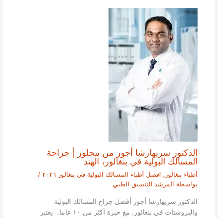
الدكتور سريهارشا أجور من بنجلور | جراحة
المسالك البولية في بنغالور، الهند
أطباء بنغالور
,
افضل أطباء المسالك البولية في بنغالور ٢٠٢٦
/
بواسطة
المرشد للتنسيق الطبي
الدكتور سريهارشا أجور أفضل جراح المسالك البولية
والبروستات في بنغالور. مع خبرة أكثر من ١٠ عاما، يعتبر