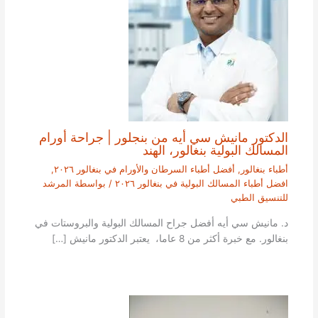
الدكتور مانيش سي أيه من بنجلور | جراحة أورام
المسالك البولية بنغالور، الهند
أطباء بنغالور
,
أفضل أطباء السرطان والأورام في بنغالور ٢٠٢٦
,
افضل أطباء المسالك البولية في بنغالور ٢٠٢٦
/ بواسطة
المرشد
للتنسيق الطبي
د. مانيش سي أيه أفضل جراح المسالك البولية والبروستات في
بنغالور. مع خبرة أكثر من 8 عاما، يعتبر الدكتور مانيش […]