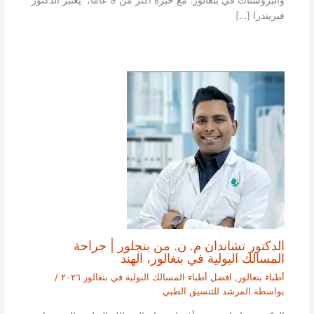
والبروستات في بنغالور. مع خبرة أكثر من 9 عاما، يعتبر الدكتور
فيريندرا […]
الدكتور تشاندان م. ن. من بنجلور | جراحة
المسالك البولية في بنغالور، الهند
أطباء بنغالور
,
افضل أطباء المسالك البولية في بنغالور ٢٠٢٦
/
بواسطة
المرشد للتنسيق الطبي