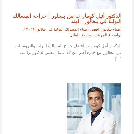
الدكتور أنيل كومار ت من بنجلور | جراحة المسالك
البولية في بنغالور، الهند
أطباء بنغالور
,
افضل أطباء المسالك البولية في بنغالور ٢٠٢٦
/
بواسطة
المرشد للتنسيق الطبي
الدكتور أنيل كومار ت أفضل جراح المسالك البولية والبروستات
في بنغالور. مع خبرة أكثر من ١٢ عاما، يعتبر الدكتور براديب
[…]