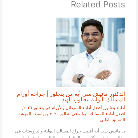
Related Posts
الدكتور مانيش سي أيه من بنجلور | جراحة أورام
المسالك البولية بنغالور، الهند
أطباء بنغالور
,
أفضل أطباء السرطان والأورام في بنغالور ٢٠٢٦
,
افضل أطباء المسالك البولية في بنغالور ٢٠٢٦
/ بواسطة
المرشد
للتنسيق الطبي
د. مانيش سي أيه أفضل جراح المسالك البولية والبروستات في
بنغالور. مع خبرة أكثر من 8 عاما، يعتبر الدكتور مانيش […]