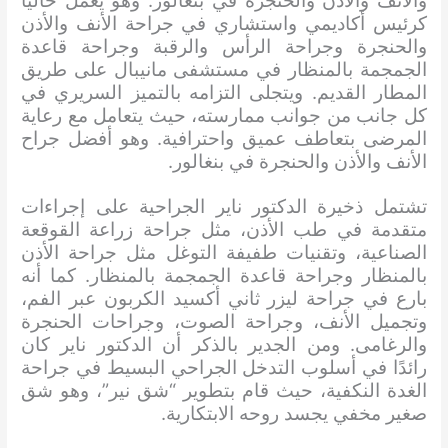
والأنف والأذن والحنجرة في بنغالور. وهو يعمل حاليًا
كرئيس أكاديمي واستشاري في جراحة الأنف والأذن
والحنجرة وجراحة الرأس والرقبة وجراحة قاعدة
الجمجمة بالمنظار في مستشفى مانيبال على طريق
المطار القديم. ويتجلى التزامه بالتميز السريري في
كل جانب من جوانب ممارسته، حيث يتعامل مع رعاية
المرضى بتعاطف عميق واحترافية. وهو أفضل جراح
الأنف والأذن والحنجرة في بنغالور.
تشتمل ذخيرة الدكتور ناير الجراحية على إجراءات
متقدمة في طب الأذن، مثل جراحة زراعة القوقعة
الصناعية، وتقنيات طفيفة التوغل مثل جراحة الأذن
بالمنظار وجراحة قاعدة الجمجمة بالمنظار. كما أنه
بارع في جراحة ليزر ثاني أكسيد الكربون عبر الفم،
وتجميل الأنف، وجراحة الصوت، وجراحات الحنجرة
والرغامى. ومن الجدير بالذكر أن الدكتور ناير كان
رائدًا في أسلوب التدخل الجراحي البسيط في جراحة
الغدة النكفية، حيث قام بتطوير “شق نير”، وهو شق
صغير مخفي يجسد روحه الابتكارية.