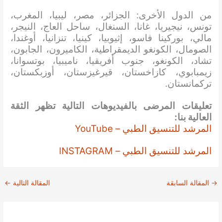
من الدول الأخرى: الجزائر، مصر، ليبيا، المغرب،
تونس، نيجيريا، غانا، السنغال، ساحل العاج، النيجر،
مالي، بوركينا فاسو، إثيوبيا، كينيا، تنزانيا، أوغندا،
الصومال، الكونغو الديمقراطية، الكاميرون، الجابون،
تشاد، الكونغو، جنوب أفريقيا، ناميبيا، بوتسوانا،
زيمبابوي، كازاخستان، قيرغيزستان، أوزبكستان،
تركمانستان.
تعليقات المرضى بالفيديوهات التالية تظهر الثقة
العالية بنا:
المرشد للتنسيق الطبي – YouTube
المرشد للتنسيق الطبي – INSTAGRAM
→
المقالة السابقة
المقالة التالية
←