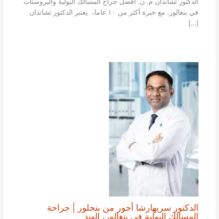
الدكتور تشاندان م. ن. أفضل جراح المسالك البولية والبروستات
في بنغالور. مع خبرة أكثر من ١٠ عاما، يعتبر الدكتور تشاندان
[…]
الدكتور سريهارشا أجور من بنجلور | جراحة
المسالك البولية في بنغالور، الهند