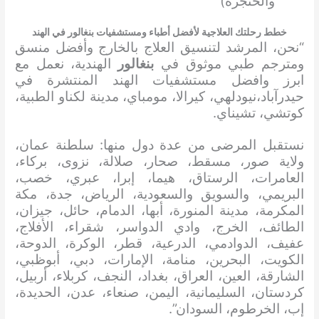
والحنجرة)”
خطط رحلتك العلاجية لأفضل أطباء ومستشفيات بنغالور في الهند
“نحن، المرشد لتنسيق العلاج بالخارج وأفضل منسق
ومترجم طبي موثوق في
بنغالور
الهندية، نعمل مع
ابرز وافضل مستشفيات الهند المنتشرة في
حيدرآباد،نيودلهي، كيرالا، مومباي، مدينة لكناو الطبية،
كوتشي، تشيناي.
نستقبل المرضى من عدة دول منها: سلطنة عمان،
ولاية صور، مسقط، صحار، صلالة، نزوى، بركاء،
العامرات، الرستاق، هيما، إبرا، عبري، خصب،
البريمي، والسويق والسعودية، الرياض، جدة، مكة
المكرمة، مدينة المنورة، أبها، الدمام، حائل، جيزان،
الطائف، الخرج، وادي الدواسر، شقراء، الأفلاج،
عفيف، الدوادمي، الدرعية، قطر، الوكرة، الدوحة،
الكويت، البحرين، منامة، الإمارات، دبي، أبوظبي،
الشارقة، العين، العراق، بغداد، النجف، كربلاء، أربيل،
كردستان، السليمانية، اليمن، صنعاء، عدن، الحديدة،
إب، الخرطوم، السودان”.