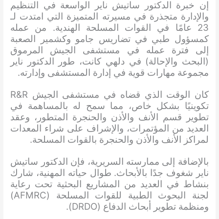
إن خبرة الدكتور ساتيش ناير الواسعة في التنظيم
والإدارة متجذرة في مسيرته المتميزة التي امتدت لـ
23 عامًا في القوات المسلحة الهندية. من عمله
كمسؤول طبي في تضاريس جامو وكشمير الصعبة
إلى فترة عمله في مستشفى الجيش المرموق
(البحث والإحالة) في دلهي كانت، طور الدكتور ناير
مجموعة مهارات قوية في إدارة المستشفى وإدارته.
كان الوقت الذي قضاه في مستشفى الجيش R&R
تكوينيًا بشكل خاص، مما سمح له بالمساهمة في
تطوير قسم الأنف والأذن والحنجرة المتطور، وعقد
العديد من المؤتمرات، والإشراف على شراء المعدات
لمراكز الأنف والأذن والحنجرة بالقوات المسلحة.
بالإضافة إلى ممارسته السريرية، فإن الدكتور ساتيش
ناير شغوف جدًا بالأبحاث. طوال حياته المهنية، شارك
بنشاط في العديد من المشاريع البحثية تحت رعاية
لجنة البحوث الطبية للقوات المسلحة (AFMRC)
ومنظمة تطوير أبحاث الدفاع (DRDO).