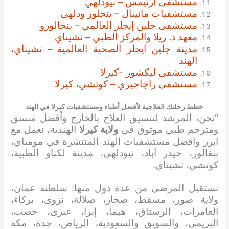
مستشفى آرتيمس – نيودلهي
مستشفيات مانيبال – بنجلور ودلهي
مستشفى جلين إيجلز العالمي – بنجالورو
معهد د. ريلا والمركز الطبي – تشيناي
مدينة جلين ايجلز الصحية العالمية – تشيناي،
الهند
مستشفى ليكشور -كيرلا
مستشفى راجاجيري – كوتشي، كيرلا
خطط رحلتك العلاجية لأفضل أطباء ومستشفيات كيرلا في الهند
“نحن، المرشد لتنسيق العلاج بالخارج وأفضل منسق
ومترجم طبي موثوق في
ولاية كيرلا
الهندية، نعمل مع
ابرز وافضل مستشفيات الهند المنتشرة في مومباي،
بنغالور، حيدر آباد، نيودلهي، مدينة لكناو الطبية،
كوتشي، تشيناي.
نستقبل المرضى من عدة دول منها: سلطنة عمان،
ولاية صور، مسقط، صحار، صلالة، نزوى، بركاء،
العامرات، الرستاق، هيما، إبرا، عبري، خصب،
البريمي، والسويق والسعودية، الرياض، جدة، مكة