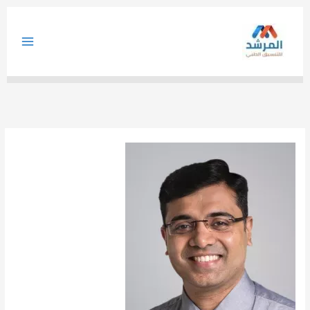
خطي
لى
لمحتوى