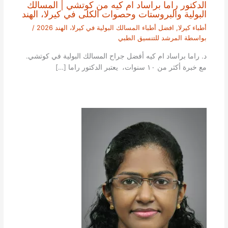
الدكتور راما براساد ام كيه من كوتشي | المسالك
البولية والبروستات وحصوات الكلى في كيرلا، الهند
أطباء كيرلا
,
افضل أطباء المسالك البولية في كيرلا، الهند 2026
/
بواسطة
المرشد للتنسيق الطبي
د. راما براساد ام كيه أفضل جراح المسالك البولية في كوتشي.
مع خبرة أكثر من ١٠ سنوات، يعتبر الدكتور راما […]