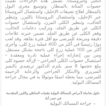
الكلى والبروستاتا. تشمل هذه الإجراءات تفتيت
حصوات المثانة بالمنظار، وتوسيع مجرى البول
بالمنظار لعلاج تضيقات الإحليل، واستئصال البروستاتا
عبر الإحليل، واستئصال البروستاتا بالليزر، وتنظير
الحالب، وتنظير الكلى المرن، واستئصال حصوات
الكلى عن طريق الجلد، وتركيب دعامات الحالب،
وفغر الكلى عن طريق الجلد. تضمن خبرته علاجات
دقيقة ومريحة للمرضى مع أقل فترة نقاهة. وقد لعب
دورًا رئيسيًا في أكثر من 400 عملية زرع كلى، وأجرى
أكثر من 100 عملية زرع كلى ناجحة بشكل مستقل.
ومن بين إنجازاته إجراء عملية نادرة ومعقدة –
استئصال حصوات الكلى الجراحي – لإزالة حصوة كلى
يبلغ حجمها 8 سم. يلتزم الدكتور تريفيدي بالتميز
السريري والابتكار الجراحي والرعاية الرحيمة
للمرضى، مما يجعله اسمًا موثوقًا به في مجال جراحة
المسالك البولية.
حلول شاملة لأمراض المسالك البولية بتقنيات المناظير والليزر المتقدمة
في حيدر أباد
جراحة المسالك البولية