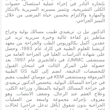
بإنجازه النادر في إجراء عملية استئصال حصوات
الكلى التشريحية، وتتميز مسيرته السريرية بالابتكار
والمهارة والالتزام بتحسين حياة المرضى من خلال
التميز الجراحي.
الدكتور نيل ن. تريفيدي طبيب مسالك بولية وجراح
مناظير ذو كفاءة عالية وخبرة سريرية تزيد عن
عقدين. أكمل بكالوريوس الطب والجراحة من معهد
كريشنا للعلوم الطبية في كاراد عام 1993، وحصل
على شهادة الدراسات العليا في الجراحة العامة من
مستشفى JJMMC في دافانجيري عام 1997. بعد
حصوله على المركز الثالث في امتحان القبول
للتخصصات الدقيقة، انضم إلى كلية GS الطبية
المرموقة ومستشفى KEM في مومباي كطبيب مقيم
في جراحة المسالك البولية. يتخصص الدكتور تريفيدي
في جراحة المسالك البولية بالمنظار، وزراعة الكلى،
وعلاج العقم عند الرجال، وضعف الانتصاب. وهو
معروف بإجرائه مجموعة واسعة من العمليات
الجراحية بدون شقوق (بأقل تدخل جراحي) لحالات