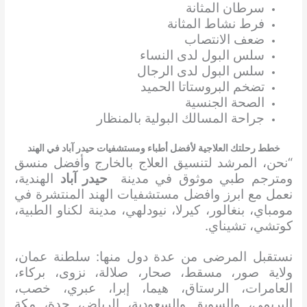
سرطان المثانة
فرط نشاط المثانة
ضعف الانتصاب
سلس البول لدى النساء
سلس البول لدى الرجال
تضخم البروستاتا الحميد
الصحة الجنسية
جراحة المسالك البولية بالمنظار
خطط رحلتك العلاجية لأفضل أطباء ومستشفيات حيدر آباد في الهند
“نحن، المرشد لتنسيق العلاج بالخارج وأفضل منسق
ومترجم طبي موثوق في مدينة
حيدر آباد
الهندية،
نعمل مع ابرز وافضل مستشفيات الهند المنتشرة في
مومباي، بنغالور، كيرلا، نيودلهي، مدينة لكناو الطبية،
كوتشي، تشيناي.
نستقبل المرضى من عدة دول منها: سلطنة عمان،
ولاية صور، مسقط، صحار، صلالة، نزوى، بركاء،
العامرات، الرستاق، هيما، إبرا، عبري، خصب،
البريمي، والسويق والسعودية، الرياض، جدة، مكة