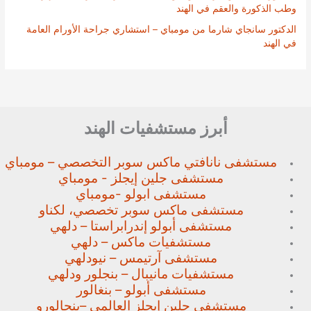
وطب الذكورة والعقم في الهند
الدكتور سانجاي شارما من مومباي – استشاري جراحة الأورام العامة
في الهند
أبرز مستشفيات الهند
مستشفى نانافتي ماكس سوبر
التخصصي – مومباي
مستشفى جلين إيجلز - مومباي
مستشفى ابولو -مومباي
مستشفى ماكس سوبر تخصصي،
لكناو
مستشفى أبولو إندرابراستا – دلهي
مستشفيات ماكس – دلهي
مستشفى آرتيمس – نيودلهي
مستشفيات مانيبال – بنجلور
ودلهي
مستشفى أبولو – بنغالور
مستشفى جلين إيجلز العالمي –
بنجالورو