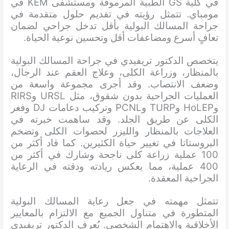
في كلية GS الطبية المرموقة ومستشفى KEM في
مومباي. تتمثل رؤيته في تقديم حلول متقدمة في
جراحة المسالك البولية بأقل تدخل جراحي لضمان
تعافٍ أسرع ومضاعفات أقل وتحسين نوعية الحياة.
يتخصص الدكتور تريفيدي في جراحة المسالك البولية
بالمنظار، وزراعة الكلى، وعلاج العقم عند الرجال،
وضعف الانتصاب. وقد أجرى مجموعة واسعة من
العمليات الجراحية بدون شقوق، مثل URSL وRIRS
وHoLEP وTURP وPCNL وتركيب دعامات DJ وفغر
الكلى عن طريق الجلد. وقد ساهمت خبرته في
العلاجات بالمنظار والليزر لحصوات الكلى وتضخم
البروستاتا في تغيير حياة الكثيرين. كما قاد أكثر من
100 عملية زراعة كلى ناجحة وشارك في أكثر من
400 عملية، مما يعكس ريادته ودقته في الرعاية
الجراحية المعقدة.
تتمثل مهمته في جعل رعاية المسالك البولية
المتطورة في متناول الجميع مع الالتزام بالمعايير
الأخلاقية والاهتمام الشخصي. يُعرف الدكتور تريفيدي