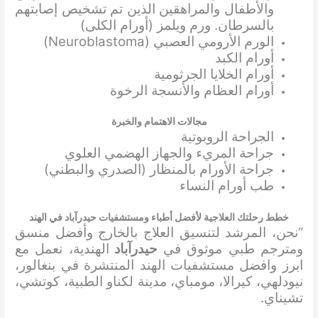
والأطفال والمراهقين الذين تم تشخيص إصابتهم
بالسرطان. ورم ويلمز (أورام الكلى)
الورم الأرومي العصبي (Neuroblastoma)
أورام الكبد
أورام الخلايا الجرثومية
أورام العظام والأنسجة الرخوة
مجالات الاهتمام والخبرة
الجراحة الروبوتية
جراحة المريء والجهاز الهضمي العلوي
جراحة الأورام بالمنظار (الصدري والبطني)
طب أورام النساء
خطط رحلتك العلاجية لأفضل أطباء ومستشفيات حيدرآباد في الهند
“نحن، المرشد لتنسيق العلاج بالخارج وأفضل منسق
ومترجم طبي موثوق في
حيدرآباد
الهندية، نعمل مع
ابرز وافضل مستشفيات الهند المنتشرة في بنغالور،
نيودلهي، كيرالا، مومباي، مدينة لكناو الطبية، كوتشي،
تشيناي.