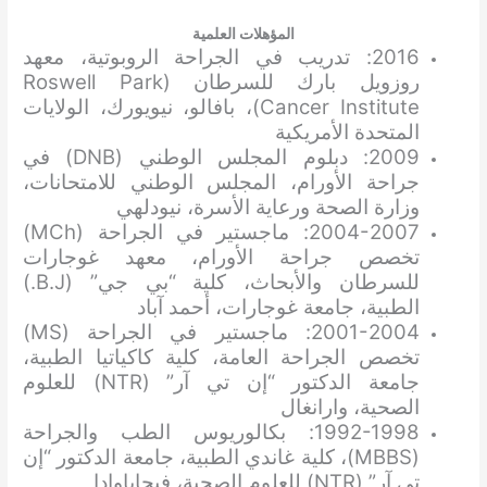
المؤهلات العلمية
2016: تدريب في الجراحة الروبوتية، معهد
روزويل بارك للسرطان (Roswell Park
Cancer Institute)، بافالو، نيويورك، الولايات
المتحدة الأمريكية
2009: دبلوم المجلس الوطني (DNB) في
جراحة الأورام، المجلس الوطني للامتحانات،
وزارة الصحة ورعاية الأسرة، نيودلهي
2004-2007: ماجستير في الجراحة (MCh)
تخصص جراحة الأورام، معهد غوجارات
للسرطان والأبحاث، كلية “بي جي” (B.J.)
الطبية، جامعة غوجارات، أحمد آباد
2001-2004: ماجستير في الجراحة (MS)
تخصص الجراحة العامة، كلية كاكياتيا الطبية،
جامعة الدكتور “إن تي آر” (NTR) للعلوم
الصحية، وارانغال
1992-1998: بكالوريوس الطب والجراحة
(MBBS)، كلية غاندي الطبية، جامعة الدكتور “إن
تي آر” (NTR) للعلوم الصحية، فيجاياوادا