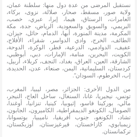
نستقبل المرضى من عدة دول منها: سلطنة عمان،
ولاية صور، مسقط، صحار، صلالة، نزوى، بركاء،
العامرات، الرستاق، هيما، إبرا، عبري، خصب،
البريمي، والسويق والسعودية، الرياض، جدة، مكة
المكرمة، مدينة المنورة، أبها، الدمام، حائل، جيزان،
الطائف، الخرج، وادي الدواسر، شقراء، الأفلاج،
عفيف، الدوادمي، الدرعية، قطر، الوكرة، الدوحة،
الكويت، البحرين، منامة، الإمارات، دبي، أبوظبي،
الشارقة، العين، العراق، بغداد، النجف، كربلاء، أربيل،
كردستان، السليمانية، اليمن، صنعاء، عدن، الحديدة،
إب، الخرطوم، السودان”.
من الدول الأخرى: الجزائر، مصر، ليبيا، المغرب،
تونس، نيجيريا، غانا، السنغال، ساحل العاج، النيجر،
مالي، بوركينا فاسو، إثيوبيا، كينيا، تنزانيا، أوغندا،
الصومال، الكونغو الديمقراطية، الكاميرون، الجابون،
تشاد، الكونغو، جنوب أفريقيا، ناميبيا، بوتسوانا،
زيمبابوي، كازاخستان، قيرغيزستان، أوزبكستان،
تركمانستان.