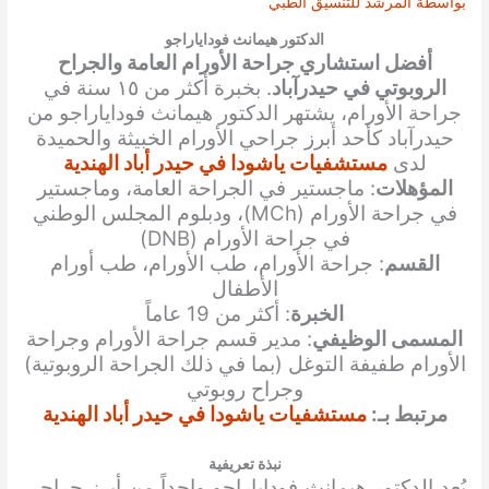
بواسطة
المرشد للتنسيق الطبي
الدكتور هيمانث فوداياراجو
أفضل استشاري جراحة الأورام العامة والجراح
الروبوتي في حيدرآباد
. بخبرة أكثر من ١٥ سنة في
جراحة الأورام، يشتهر الدكتور هيمانث فوداياراجو من
حيدرآباد كأحد أبرز جراحي الأورام الخبيثة والحميدة
لدى
مستشفيات ياشودا في حيدر أباد الهندية
المؤهلات
: ماجستير في الجراحة العامة، وماجستير
في جراحة الأورام (MCh)، ودبلوم المجلس الوطني
في جراحة الأورام (DNB)
القسم
: جراحة الأورام، طب الأورام، طب أورام
الأطفال
الخبرة
: أكثر من 19 عاماً
المسمى الوظيفي
: مدير قسم جراحة الأورام وجراحة
الأورام طفيفة التوغل (بما في ذلك الجراحة الروبوتية)
وجراح روبوتي
مرتبط بـ:
مستشفيات ياشودا في حيدر أباد الهندية
نبذة تعريفية
يُعد الدكتور هيمانث فوداياراجو واحداً من أبرز جراحي