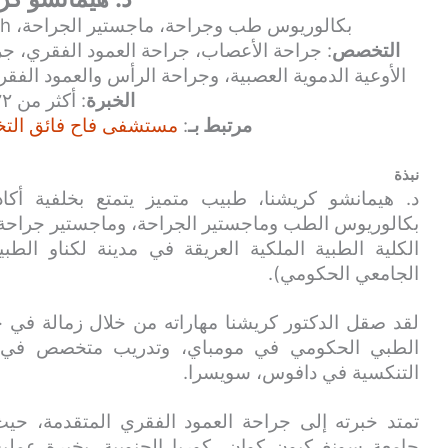
بكالوريوس طب وجراحة، ماجستير الجراحة، MCh (حاصل على الميدالية الذهبية)
التخصص
: جراحة الأعصاب، جراحة العمود الفقري، جر
الأوعية الدموية العصبية، وجراحة الرأس والعمود الف
الخبرة
: أكثر من ٢٢ عامًا
مرتبط بـ
:
مستشفى فاح فائق التخ
نبذة
د. هيمانشو كريشنا، طبيب متميز يتمتع بخلفية أك
بكالوريوس الطب وماجستير الجراحة، وماجستير جراحة ا
الجامعي الحكومي).
لقد صقل الدكتور كريشنا مهاراته من خلال زمالة في
الطبي الحكومي في مومباي، وتدريب متخصص في ت
التنكسية في دافوس، سويسرا.
تمتد خبرته إلى جراحة العمود الفقري المتقدمة، ح