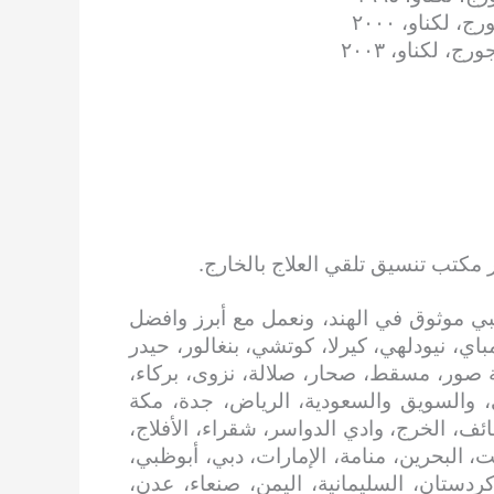
لكناو، ٢٠٠٠
 لكناو، ٢٠٠٣
 مكتب تنسيق تلقي العلاج بالخارج.
ي موثوق في الهند، ونعمل مع أبرز وافضل
اي، نيودلهي، كيرلا، كوتشي، بنغالور، حيدر
 صور، مسقط، صحار، صلالة، نزوى، بركاء،
، والسويق والسعودية، الرياض، جدة، مكة
ائف، الخرج، وادي الدواسر، شقراء، الأفلاج،
، البحرين، منامة، الإمارات، دبي، أبوظبي،
 كردستان، السليمانية، اليمن، صنعاء، عدن،