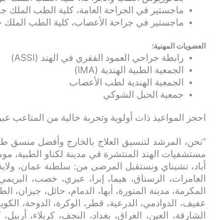
ماجستير في الجراحة العامة، كلية الطب الملك جورج، 
ماجستير في جراحة الأعصاب، كلية الطب الملك جورج،
العضويات المهنية:
رابطة جراحي العمود الفقري في الهند (ASSI)
الجمعية الطبية الهندية (IMA)
الجمعية الهندية لطب الأعصاب
جمعية الحبل الشوكي
احجز المواعيد ذات أولوية وتجربة خالية من المتاعب عبر
“نحن، المرشد لتنسيق العلاج بالخارج وأفضل منسق طب
مستشفيات الهند المنتشرة في مدينة لكناو الطبية، مومب
أباد، تشيناي ونستقبل المرضى من: سلطنة عمان، ولاية
العامرات، الرستاق، هيما، إبرا، عبري، خصب، البريمي
المكرمة، مدينة المنورة، أبها، الدمام، حائل، جيزان، الط
عفيف، الدوادمي، الدرعية، قطر، الوكرة، الدوحة، الكويت
الشارقة، العين، العراق، بغداد، النجف، كربلاء، أربيل،