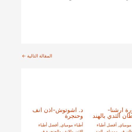
المقالة التالية
←
رة ارشنا-
د. اشوتوش-اذن انف
ن الثدي بالهند
وحنجرة
 مومباي
,
أفضل أطباء
أطباء مومباي
,
أفضل أطباء
ان في مومباي، الهند
الاذن والانف والحنجرة في