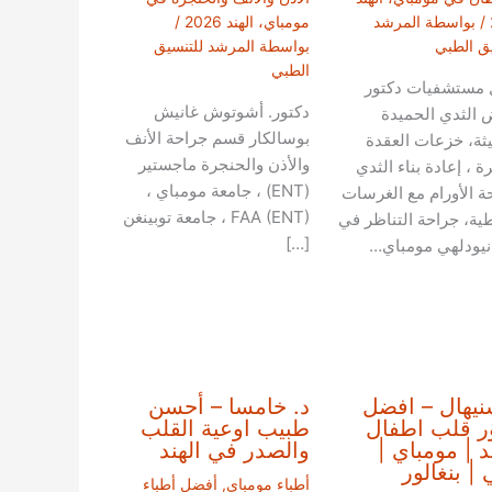
/ بواسطة
المرشد
مومباي، الهند 2026
/
يق الطبي
بواسطة
المرشد للتنسيق
الطبي
مستشفيات دكتور
دكتور. أشوتوش غانيش
 الثدي الحميدة
بوسالكار قسم جراحة الأنف
يثة، خزعات العقدة
والأذن والحنجرة ماجستير
ة ، إعادة بناء الثدي
(ENT) ، جامعة مومباي ،
ة الأورام مع الغرسات
FAA (ENT) ، جامعة توبينغن
طية، جراحة التناظر في
[…]
 نيودلهي مومباي…
نيهال – افضل
د. خامسا – أحسن
ر قلب اطفال
طبيب اوعية القلب
ند | مومباي |
والصدر في الهند
 | بنغالور
أطباء مومباي
,
أفضل أطباء