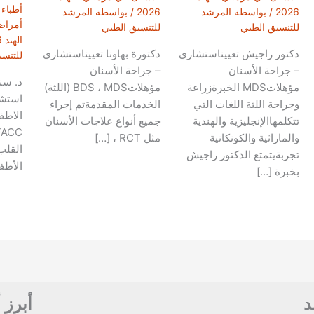
أطباء
2026
/ بواسطة
المرشد
2026
/ بواسطة
المرشد
أمراض
للتنسيق الطبي
للتنسيق الطبي
الهند 2026
دكتور راجيش تعييناستشاري
دكتورة بهاونا تعييناستشاري
للتنس
– جراحة الأسنان
– جراحة الأسنان
د. سن
مؤهلاتMDS الخبرةزراعة
مؤهلاتBDS ، MDS (اللثة)
استش
وجراحة اللثة اللغات التي
الخدمات المقدمةتم إجراء
تتكلمهاالإنجليزية والهندية
جميع أنواع علاجات الأسنان
والماراثية والكونكانية
مثل RCT ، […]
القلب
تجربةيتمتع الدكتور راجيش
الأطف
بخبرة […]
د
أبرز 