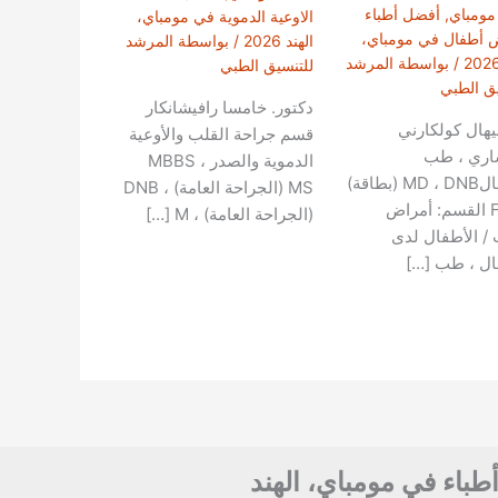
 مومباي
,
أفضل أطباء
الاوعية الدموية في مومباي،
 أطفال في مومباي،
الهند 2026
/ بواسطة
المرشد
/ بواسطة
المرشد
للتنسيق الطبي
يق الطبي
دكتور. خامسا رافيشانكار
يهال كولكارني
قسم جراحة القلب والأوعية
اري ، طب
الدموية والصدر MBBS ،
الاطفالMD ، DNB (بطاقة)
MS (الجراحة العامة) ، DNB
FACC القسم: أمراض
(الجراحة العامة) ، M […]
 / الأطفال لدى
ال ، طب […]
أطباء في مومباي، الهند