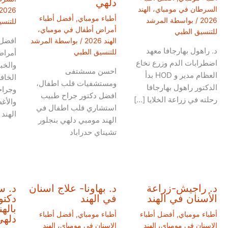
دلهي
السرطان في مومباي، الهند
2026
أطباء مومباي
,
أفضل أطباء
2026
/ بواسطة
المرشد
للتنس
أمراض أطفال في مومباي،
للتنسيق الطبي
افضل 
الهند 2026
/ بواسطة
المرشد
د. راهول بهارجافا معهد
للتنسيق الطبي
أمراض
اضطرابات الدم وزرع نخاع
والخب
احسن مسشتفى
العظام مدير و HOD بدأ
الخافر
ومستشفيات قلب اطفال،
الدكتور راهول بهارجافا
وجراح
افضل دكتور جراح طبيب
رحلته في زراعة الخلايا […]
والأغ
استشاري قلب اطفال في
الهند
الهند مومبي دلهي بنجلور
تشيناي حدراباد
د. راجيش-زراعة
د. بهاونا- علاج اسنان
د. س
الأسنان في الهند
في الهند
دكتو
باله
أطباء مومباي
,
أفضل أطباء
أطباء مومباي
,
أفضل أطباء
دلهي
الاسنان في مومباي، الهند
الاسنان في مومباي، الهند