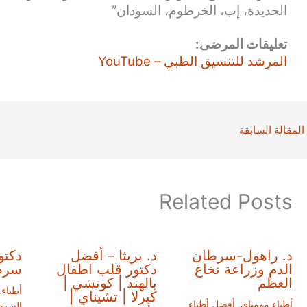
الحديدة، إب، الخرطوم، السودان”
تعليقات المرضى:
المرشد للتنسيق الطبي – YouTube
المقالة السابقة
Related Posts
د. راهول-سرطان
د. بريثا – أفضل
دكتو
الدم وزراعة نخاع
دكتور قلب اطفال
سرطا
العظم
بالهند | كوتشي |
أطباء
كيرلا | تشيناي |
أطباء مومباي
,
أفضل أطباء
السرط