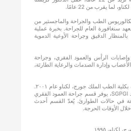
 لما يقرب من 22 عامًا.
بكالوريوس الطب والجراحة والماجستير من
د سنغافورة العام للجراحة. بخبرة عملية
 بالمنظار الدقيق وجراحة الأوعية الدموية
إصابات الرأس والعمود الفقري، وجراحة
لأعصاب وإدارة الصدمات والرعاية الطارئة،
حصل على شهادة أفضل طبيب مقيم من قسم الجراحة بكلية الطب الملك جورج، لكناو عام ٢٠٠١.
بوجود اثنين من جراحي الأعصاب المخضرمين من معهد SGPGI، يوفر قسم جراحة العمود الفقري
 في حالات الطوارئ. يُعدّ القسم أحدث
لال الأوقات الحرجة.
كناو، ١٩٩٥