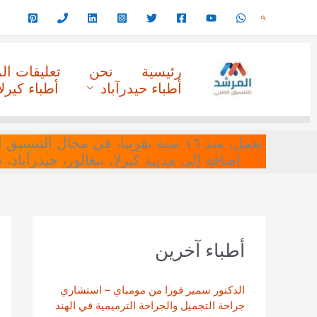
خطي
البحث
لى
لمحتوى
رئيسية
نحن
تعليقات ا
أطباء حيدرآباد
أطباء كيرلا
نعمل، منذ ١٦ سنة تقريبا، في مجا
إضافة إلى مدينة كيرلا، بنغالور، حيدرآباد،
أطباء آخرين
الدكتور سمير فورا من مومباي – استشاري
جراحة التجميل والجراحة الترميمية في الهند