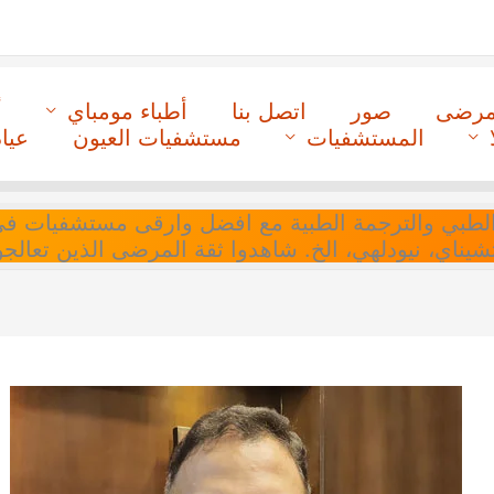
لمرضى
صور
اتصل بنا
أطباء مومباي
أ
المستشفيات
مستشفيات العيون
عيا
ل التنسيق الطبي والترجمة الطبية مع افضل وارقى مستشفيات
 تشيناي، نيودلهي، الخ. شاهدوا ثقة المرضى الذين تعالجو