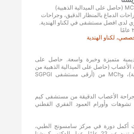
احات الدماغ بالمنظار الدقيق، وجراحات
قري لدى افضل مستشفى في لكناو الهندية.
صصي، لكناو الهندية
اديمية متميزة وخبرة واسعة. حاصل على
لأعصاب (حاصل على الميدالية الذهبية من
الكلية الطبية الملكية العريقة في مدينة لكناو الطبية)، وMCh من (أرقى مستشفى SGPGI
 جراحة الأعصاب الدقيقة من مستشفى كيم
شوهات وأورام العمود الفقري القطني
يث أكمل دورة في مركز سامسونج الطبي،
جامعة سونغ كيون كوان، كوريا الجنوبية. بخبرة عملية تزيد عن 22 عامًا، عمل الدكتور كريشنا