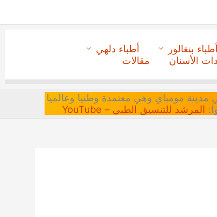
طباء بنغالور
أطباء دلهي
دات الأسنان
مقالات
 في مدينة مومباي وهي معتمدة وطنيا وعالميا
ا:
المرشد للتنسيق الطبي – YouTube